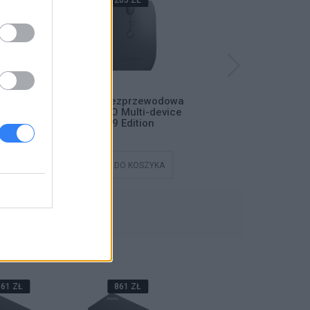
40 ZŁ
205 ZŁ
84 ZŁ
zprzewodowa
Mysz bezprzewodowa
Mysz bezprzewodowa
O Essential
LENOVO Multi-device
LENOVO Professional
ompact
X9 Edition
Rechargeable
DO KOSZYKA
DODAJ DO KOSZYKA
DODAJ DO KOSZYKA
ĄCE
61 ZŁ
861 ZŁ
861 ZŁ