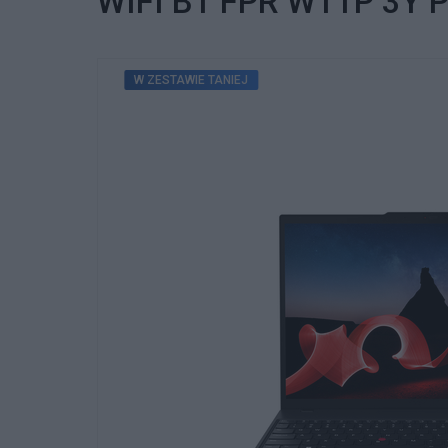
WIFI BT FPR W11P 3Y P
W ZESTAWIE TANIEJ