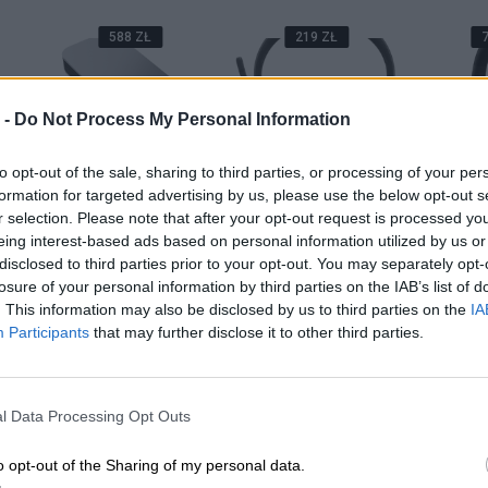
588 ZŁ
219 ZŁ
7
 -
Do Not Process My Personal Information
to opt-out of the sale, sharing to third parties, or processing of your per
formation for targeted advertising by us, please use the below opt-out s
OVO
Powerbank LENOVO
Słuchawki LENOVO
Słucha
ess
Go USB-C
bezprzewodowe
EPOS A
r selection. Please note that after your opt-out request is processed y
Stereo Headset
ANC USB
eing interest-based ads based on personal information utilized by us or
ura
disclosed to third parties prior to your opt-out. You may separately opt-
eams
losure of your personal information by third parties on the IAB’s list of
A
DODAJ DO KOSZYKA
DODAJ DO KOSZYKA
DODAJ 
. This information may also be disclosed by us to third parties on the
IA
Participants
that may further disclose it to other third parties.
MYSZKI
l Data Processing Opt Outs
o opt-out of the Sharing of my personal data.