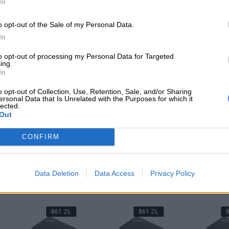
66 ZŁ
235 ZŁ
1
In
o opt-out of the Sale of my Personal Data.
In
to opt-out of processing my Personal Data for Targeted
ing.
In
O
Mysz bezprzewodowa
Mysz bezprzewodowa
Mysz be
-C
Lenovo ThinkPad
Lenovo Go
LENOV
Essential Wireless
C
o opt-out of Collection, Use, Retention, Sale, and/or Sharing
ersonal Data that Is Unrelated with the Purposes for which it
Mouse
lected.
Out
A
DODAJ DO KOSZYKA
DODAJ DO KOSZYKA
DODAJ 
CONFIRM
STACJE DOKUJ
Data Deletion
Data Access
Privacy Policy
861 ZŁ
861 ZŁ
8