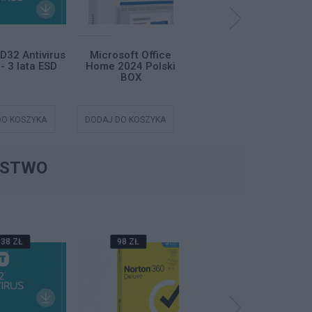
D32 Antivirus
Microsoft Office
Microsoft Office
- 3 lata ESD
Home 2024 Polski
Home 2024 Polski
BOX
ESD
DO KOSZYKA
DODAJ DO KOSZYKA
DODAJ DO KOSZYKA
ŃSTWO
38 ZŁ
98 ZŁ
199 ZŁ