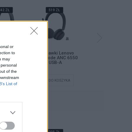
42 ZŁ
519 ZŁ
519 ZŁ
sonal or
ection to
wki LENOVO
Słuchawki Lenovo
Słuchawki Lenovo
DAPT 561 II
Dual-Mode ANC 6550
Dual-Mode ANC 6550
ou may
-C Bluetooth
USB-A
USB-C
 personal
out of the
 downstream
DO KOSZYKA
DODAJ DO KOSZYKA
DODAJ DO KOSZYKA
B’s List of