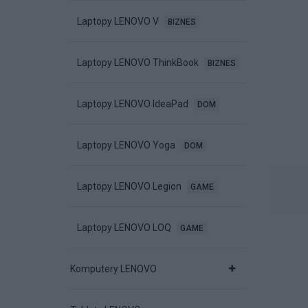
Laptopy LENOVO V
BIZNES
Laptopy LENOVO ThinkBook
BIZNES
Stacja dokująca
Stacja dokująca
Stacja dokują
LENOVO ThinkPad
LENOVO ThinkPad
LENOVO ThinkP
iversal USB-C 90W
Universal USB-C 90W
Universal USB-C
Laptopy LENOVO IdeaPad
DOM
ODAJ DO KOSZYKA
DODAJ DO KOSZYKA
DODAJ DO KOSZYK
Laptopy LENOVO Yoga
DOM
Laptopy LENOVO Legion
GAME
Laptopy LENOVO LOQ
GAME
589 ZŁ
1 049 ZŁ
999 ZŁ
Komputery LENOVO