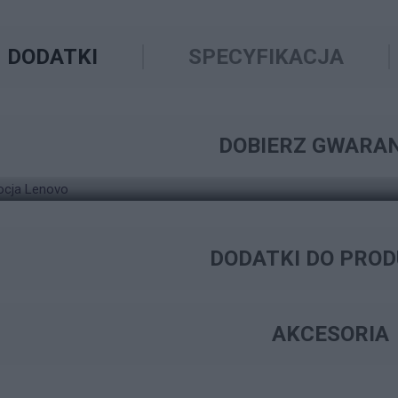
DODATKI
SPECYFIKACJA
ZNAJDŹ ODPOWIEDNIE ROZWIĄZANIE W ZAKRESIE
WYSZUKIWARKA GW
DOBIERZ GWARA
LAPTOP LENOVO THINKPAD T16 G3
DODATKI DO PRO
AKCESORIA