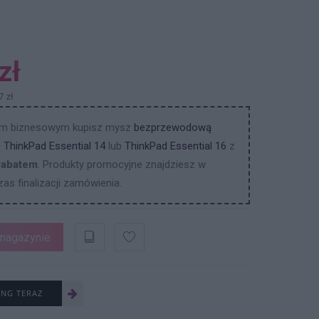
zł
7 zł
em biznesowym kupisz mysz
bezprzewodową
ę
ThinkPad Essential 14
lub
ThinkPad Essential 16
z
rabatem
. Produkty promocyjne znajdziesz w
as finalizacji zamówienia.
magazynie
ING TERAZ