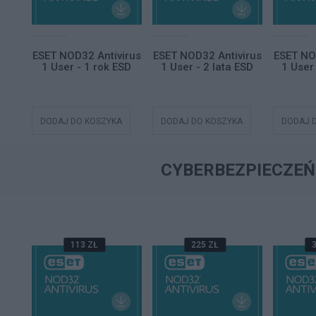
ce
ESET NOD32 Antivirus
ESET NOD32 Antivirus
ESET NO
ess
1 User - 1 rok ESD
1 User - 2 lata ESD
1 User 
SD
A
DODAJ DO KOSZYKA
DODAJ DO KOSZYKA
DODAJ 
CYBERBEZPIECZE
113 ZŁ
225 ZŁ
3