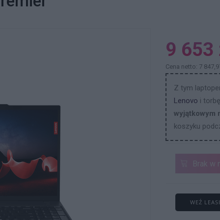
remier
9 653 
Cena netto: 7 847,9
Z tym laptop
Lenovo
i torb
wyjątkowym 
koszyku podcz
Brak w 
WEŹ LEAS