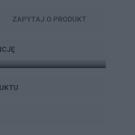
ZAPYTAJ O PRODUKT
 ROZSZERZENIA GWARANCJI
ARANCJI
NCJĘ
ZOBACZ OPCJE
DUKTU