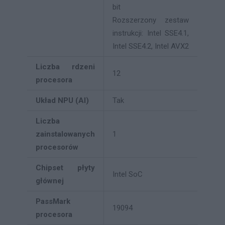
bit
Rozszerzony zestaw
instrukcji: Intel SSE4.1,
Intel SSE4.2, Intel AVX2
Liczba rdzeni
12
procesora
Układ NPU (AI)
Tak
Liczba
zainstalowanych
1
procesorów
Chipset płyty
Intel SoC
głównej
PassMark
19094
procesora