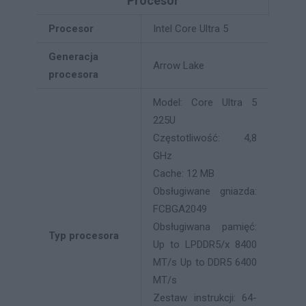
Procesor
Procesor
Intel Core Ultra 5
Generacja
Arrow Lake
procesora
Model: Core Ultra 5
225U
Częstotliwość: 4,8
GHz
Cache: 12 MB
Obsługiwane gniazda:
FCBGA2049
Obsługiwana pamięć:
Typ procesora
Up to LPDDR5/x 8400
MT/s Up to DDR5 6400
MT/s
Zestaw instrukcji: 64-