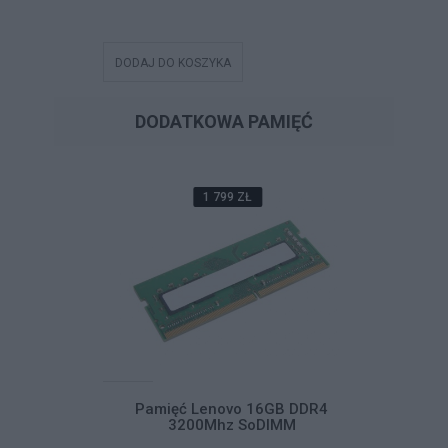
DODAJ DO KOSZYKA
DODAJ DO
DODATKOWA PAMIĘĆ
1 799 ZŁ
GB DDR4
Pamięć Lenovo 16GB DDR4
Pami
IMM
3200Mhz SoDIMM