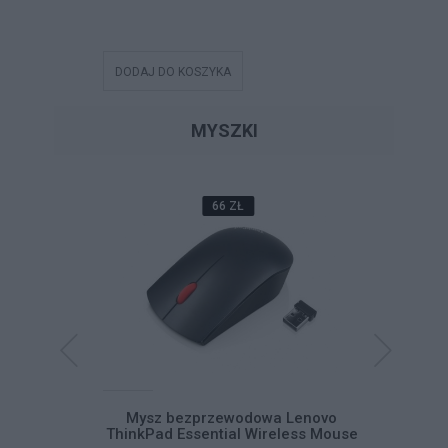
DODAJ DO KOSZYKA
DODAJ DO
MYSZKI
66 ZŁ
Pad USB-C
Mysz bezprzewodowa Lenovo
Mysz be
ThinkPad Essential Wireless Mouse