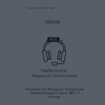
DODAJ DO KOSZYKA
DODAJ DO
USŁUGI
66 ZŁ
systemu
Telefoniczne Wsparcie Techniczne
Telefoni
 11
- Netland Support Care TWT | 1
- Netla
miesiąc