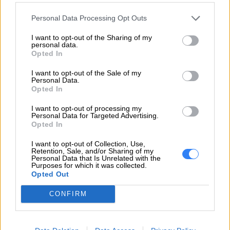
czy T470p, możesz liczyć na procesor Intel Core
Personal Data Processing Opt Outs
siódmej generacji, dużo pamięci RAM oraz bardzo
szybki dysk SSD – wszystko to spowoduje, że
I want to opt-out of the Sharing of my
personal data.
otworzysz aplikacje 30 procent szybciej niż inni i
Opted In
wyślesz je tak szybko, jak jeszcze nigdy
I want to opt-out of the Sale of my
wcześniej.
Personal Data.
Opted In
Jednak najważniejszym, szczególnie dla
I want to opt-out of processing my
pracoholików, komponentem, który wyróżnia
Personal Data for Targeted Advertising.
Opted In
wydajne laptopy Lenovo
z serii ThinkPad T, jest
bateria wykonana w technologii Power Bridge. To
I want to opt-out of Collection, Use,
Retention, Sale, and/or Sharing of my
właśnie dzięki niej masz możliwość pracowania
Personal Data that Is Unrelated with the
Purposes for which it was collected.
aż 16 godzin po pełnym naładowaniu baterii. Bez
Opted Out
okablowania, ładowania i nagłego wyłączenia
komputera z powodu braku energii. Taka
CONFIRM
wytrzymałość baterii sprawia, że możesz udać się
też w długą podróż służbową i nie martwić się o