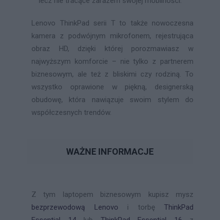
lecz nie tracące zarazem swojej mobilności.
Lenovo ThinkPad serii T to także nowoczesna
kamera z podwójnym mikrofonem, rejestrująca
obraz HD, dzięki której porozmawiasz w
najwyższym komforcie – nie tylko z partnerem
biznesowym, ale też z bliskimi czy rodziną. To
wszystko oprawione w piękną, designerską
obudowę, która nawiązuje swoim stylem do
współczesnych trendów.
WAŻNE INFORMACJE
Z tym laptopem biznesowym kupisz mysz
bezprzewodową Lenovo
i torbę
ThinkPad
Essential 14
lub
ThinkPad Essential 16
z