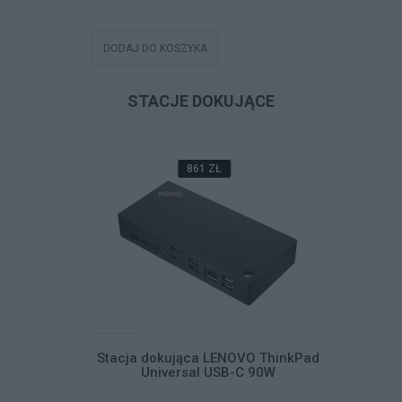
DODAJ DO KOSZYKA
DODAJ DO
STACJE DOKUJĄCE
861 ZŁ
VO ThinkPad
Stacja dokująca LENOVO ThinkPad
Stacja d
C 90W
Universal USB-C 90W
Un