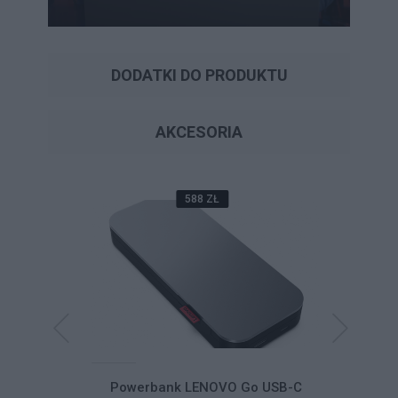
DODATKI DO PRODUKTU
AKCESORIA
588 ZŁ
Dual-Mode
Powerbank LENOVO Go USB-C
Powerb