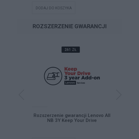
DODAJ DO KOSZYKA
DODAJ DO
ROZSZERZENIE GWARANCJI
261 ZŁ
cji Lenovo
Rozszerzenie gwarancji Lenovo All
Rozszerze
In -> 5Y NBD
NB 3Y Keep Your Drive
NB 5