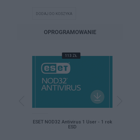
DODAJ DO KOSZYKA
DODAJ DO
OPROGRAMOWANIE
113 ZŁ
Home and
ESET NOD32 Antivirus 1 User - 1 rok
ESET NO
ski ESD
ESD