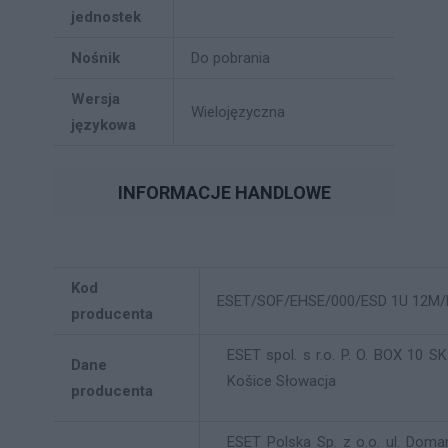
jednostek
Nośnik
Do pobrania
Wersja
Wielojęzyczna
językowa
INFORMACJE HANDLOWE
Kod
ESET/SOF/EHSE/000/ESD 1U 12M
producenta
ESET spol. s r.o. P. O. BOX 10 S
Dane
Košice Słowacja
producenta
ESET Polska Sp. z o.o. ul. Dom