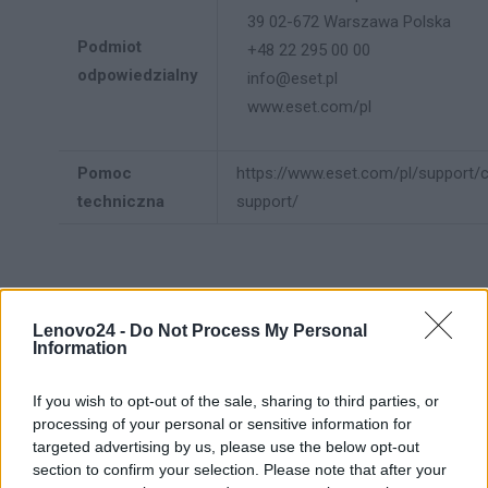
39 02-672 Warszawa Polska
Podmiot
+48 22 295 00 00
odpowiedzialny
info@eset.pl
www.eset.com/pl
Pomoc
https://www.eset.com/pl/support/
techniczna
support/
Lenovo24 -
Do Not Process My Personal
ZAPYTAJ O PRODUKT
Information
If you wish to opt-out of the sale, sharing to third parties, or
Zapytanie o "ESET HOME Security Essential ESD
processing of your personal or sensitive information for
1U 12M"
targeted advertising by us, please use the below opt-out
section to confirm your selection. Please note that after your