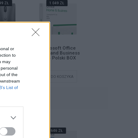
99 ZŁ
1 049 ZŁ
99 ZŁ
zprzewodowa
Microsoft Office
Mysz bezprzewodowa
sonal or
o ThinkBook
Home and Business
Lenovo ThinkBook
ection to
t Bluetooth
2024 Polski BOX
Silent Bluetooth
ou may
 personal
out of the
DO KOSZYKA
DODAJ DO KOSZYKA
DODAJ DO KOSZYKA
 downstream
B’s List of
NIE
38 ZŁ
646 ZŁ
589 ZŁ