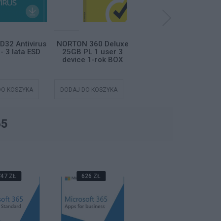
D32 Antivirus
NORTON 360 Deluxe
NORTON SMALL
- 3 lata ESD
25GB PL 1 user 3
BUSINESS 2.0 250GB
device 1-rok BOX
PL 1 USER 6 DEVICE
1-rok BOX
DO KOSZYKA
DODAJ DO KOSZYKA
DODAJ DO KOSZYKA
65
47 ZŁ
626 ZŁ
357 ZŁ