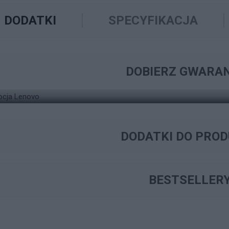
DODATKI
SPECYFIKACJA
ZNAJDŹ ODPOWIEDNIE ROZWIĄZANIE W ZAKRESIE
WYSZUKIWARKA GW
DOBIERZ GWARA
KOMPUTER LENOVO THINKCENTRE NEO 50Q
DODATKI DO PRO
BESTSELLER