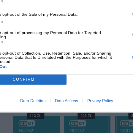
In
o opt-out of the Sale of my Personal Data.
In
to opt-out of processing my Personal Data for Targeted
ce
ESET NOD32 Antivirus
ESET NOD32 Antivirus
ESET NO
ing.
ess
1 User - 1 rok ESD
1 User - 2 lata ESD
1 User 
In
SD
o opt-out of Collection, Use, Retention, Sale, and/or Sharing
ersonal Data that Is Unrelated with the Purposes for which it
lected.
A
DODAJ DO KOSZYKA
DODAJ DO KOSZYKA
DODAJ 
Out
CONFIRM
CYBERBEZPIECZE
Data Deletion
Data Access
Privacy Policy
113 ZŁ
225 ZŁ
3