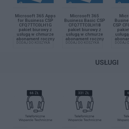
5
Microsoft 365 Apps
Microsoft 365
Micr
ard
for Business CSP
Business Basic CSP
Busine
DPB
CFQ7TTC0LH1G
CFQ7TTC0LH18
CSP CF
 z
pakiet biurowy z
pakiet biurowy z
pakie
ze
usługą w chmurze
usługą w chmurze
usług
zny
abonament roczny
abonament roczny
abonam
A
DODAJ DO KOSZYKA
DODAJ DO KOSZYKA
DODAJ 
USŁUGI
66 ZŁ
331 ZŁ
6