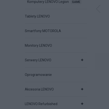
Komputery LENOVO Legion
GAME
Tablety LENOVO
SET HOME Security
ESET HOME Security
ESET HOME Secur
emium Box 1U 12M
Premium ESD 1U 12M
Ultimate ESD 5U
Smartfony MOTOROLA
ODAJ DO KOSZYKA
DODAJ DO KOSZYKA
DODAJ DO KOSZYK
Monitory LENOVO
Serwery LENOVO
Oprogramowanie
626 ZŁ
357 ZŁ
747 ZŁ
Akcesoria LENOVO
LENOVO Refurbished