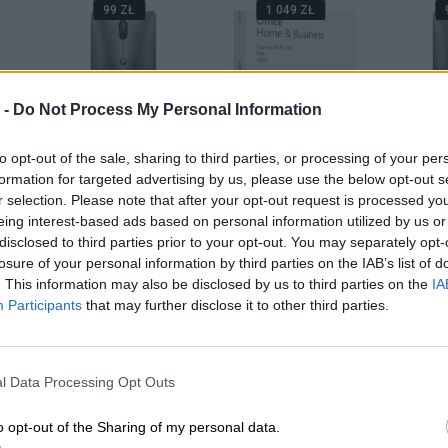
99 ZŁ
1 049 ZŁ
 -
Do Not Process My Personal Information
ce
Mysz bezprzewodowa
Microsoft Office
Mysz be
to opt-out of the sale, sharing to third parties, or processing of your per
ess
Lenovo ThinkBook
Home and Business
Lenov
formation for targeted advertising by us, please use the below opt-out s
OX
Silent Bluetooth
2024 Polski BOX
Silen
r selection. Please note that after your opt-out request is processed y
eing interest-based ads based on personal information utilized by us or
disclosed to third parties prior to your opt-out. You may separately opt-
A
DODAJ DO KOSZYKA
DODAJ DO KOSZYKA
DODAJ 
losure of your personal information by third parties on the IAB’s list of
. This information may also be disclosed by us to third parties on the
IA
Participants
that may further disclose it to other third parties.
OPROGRAMOWA
l Data Processing Opt Outs
113 ZŁ
225 ZŁ
3
o opt-out of the Sharing of my personal data.