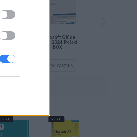
D32 Antivirus
Microsoft Office
Microsoft Office
- 3 lata ESD
Home 2024 Polski
Home 2024 Polski
BOX
ESD
DO KOSZYKA
DODAJ DO KOSZYKA
DODAJ DO KOSZYKA
ŃSTWO
38 ZŁ
98 ZŁ
199 ZŁ