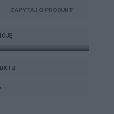
ZAPYTAJ O PRODUKT
 ROZSZERZENIA GWARANCJI
ARANCJI
NCJĘ
ZOBACZ OPCJE
DUKTU
Y