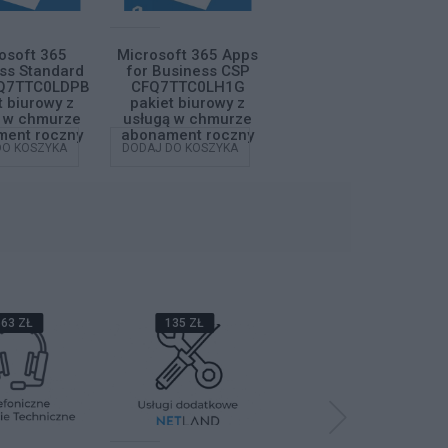
osoft 365
Microsoft 365 Apps
Microsoft 365
ss Standard
for Business CSP
Business Basic CSP
Q7TTC0LDPB
CFQ7TTC0LH1G
CFQ7TTC0LH18
t biurowy z
pakiet biurowy z
pakiet biurowy z
ą w chmurze
usługą w chmurze
usługą w chmurze
ent roczny
abonament roczny
abonament roczny
DO KOSZYKA
DODAJ DO KOSZYKA
DODAJ DO KOSZYKA
63 ZŁ
135 ZŁ
68 ZŁ