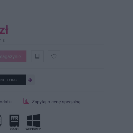
zł
4 zł
magazynie
ING TERAZ
odatki
Zapytaj o cenę specjalną