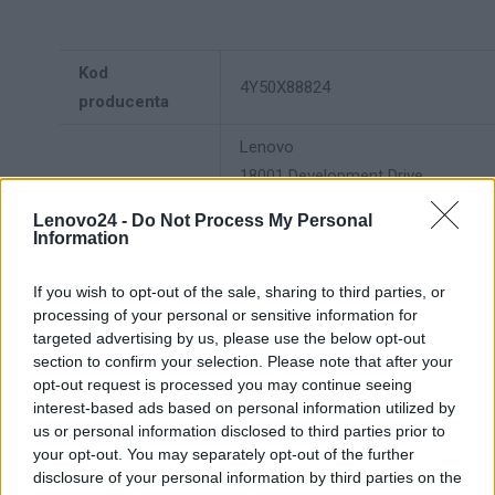
Kod
4Y50X88824
producenta
Lenovo
18001 Development Drive
Dane
Morrisville, NC 27560 USA
Lenovo24 -
Do Not Process My Personal
producenta
Information
Telefon: +1 (855) 253-6686
https://lenovo.com
If you wish to opt-out of the sale, sharing to third parties, or
processing of your personal or sensitive information for
Lenovo Technology B.V. Sp. z
targeted advertising by us, please use the below opt-out
section to confirm your selection. Please note that after your
o.o.
opt-out request is processed you may continue seeing
Podmiot
ul. Gottlieba Daimlera 1
interest-based ads based on personal information utilized by
odpowiedzialny
02-460 Warszawa
us or personal information disclosed to third parties prior to
info_pl@lenovo.com
your opt-out. You may separately opt-out of the further
disclosure of your personal information by third parties on the
https://lenovo.com