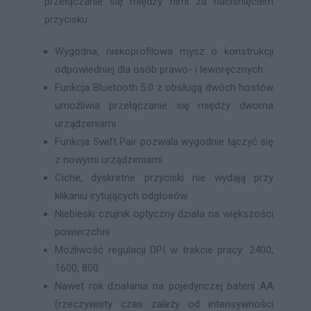
przełączanie się między nimi za naciśnięciem
przycisku.
Wygodna, niskoprofilowa mysz o konstrukcji
odpowiedniej dla osób prawo- i leworęcznych
Funkcja Bluetooth 5.0 z obsługą dwóch hostów
umożliwia przełączanie się między dwoma
urządzeniami
Funkcja Swift Pair pozwala wygodnie łączyć się
z nowymi urządzeniami
Ciche, dyskretne przyciski nie wydają przy
klikaniu irytujących odgłosów
Niebieski czujnik optyczny działa na większości
powierzchni
Możliwość regulacji DPI w trakcie pracy: 2400,
1600, 800
Nawet rok działania na pojedynczej baterii AA
(rzeczywisty czas zależy od intensywności