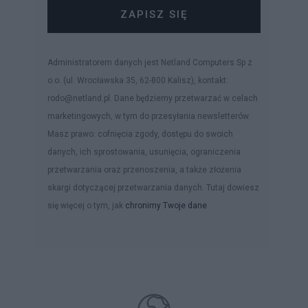
ZAPISZ SIĘ
Administratorem danych jest Netland Computers Sp z
o.o. (ul. Wrocławska 35, 62-800 Kalisz), kontakt:
rodo@netland.pl. Dane będziemy przetwarzać w celach
marketingowych, w tym do przesyłania newsletterów.
Masz prawo: cofnięcia zgody, dostępu do swoich
danych, ich sprostowania, usunięcia, ograniczenia
przetwarzania oraz przenoszenia, a także złożenia
skargi dotyczącej przetwarzania danych. Tutaj dowiesz
się więcej o tym, jak
chronimy Twoje dane
.