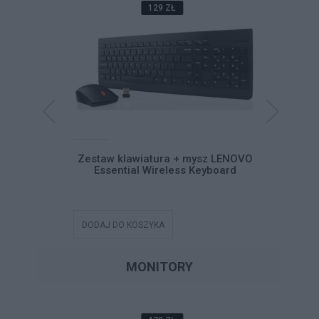
129 ZŁ
mysz Lenovo
Zestaw klawiatura + mysz LENOVO
Klawi
ess Combo
Essential Wireless Keyboard
num
DODAJ DO KOSZYKA
DODAJ DO
MONITORY