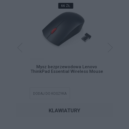
66 ZŁ
Pad USB-C
Mysz bezprzewodowa Lenovo
Mysz be
ThinkPad Essential Wireless Mouse
DODAJ DO KOSZYKA
DODAJ DO
KLAWIATURY