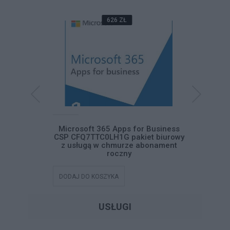
626 ZŁ
ss Standard
Microsoft 365 Apps for Business
Microsof
iet biurowy
CSP CFQ7TTC0LH1G pakiet biurowy
CFQ7TTC
abonament
z usługą w chmurze abonament
usługą
roczny
DODAJ DO KOSZYKA
DODAJ DO
USŁUGI