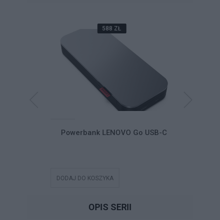
588 ZŁ
Dual-Mode
Powerbank LENOVO Go USB-C
Słuchawk
le Headset
SB-C Teams
DODAJ DO KOSZYKA
DODAJ DO
OPIS SERII