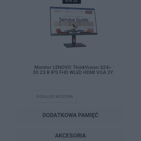
470 ZŁ
ision S24i-
Monitor LENOVO ThinkVision S24i-
Monitor 
HDMI VGA 3Y
30 23.8 IPS FHD WLED HDMI VGA 3Y
30 23.8 I
DODAJ DO KOSZYKA
DODAJ DO
DODATKOWA PAMIĘĆ
AKCESORIA