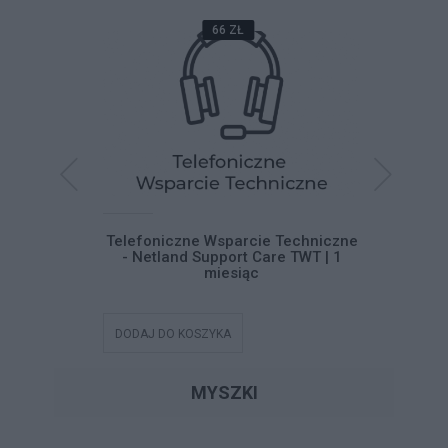
66 ZŁ
systemu
Telefoniczne Wsparcie Techniczne
Telefoni
 11
- Netland Support Care TWT | 1
- Netla
miesiąc
DODAJ DO KOSZYKA
DODAJ DO
MYSZKI