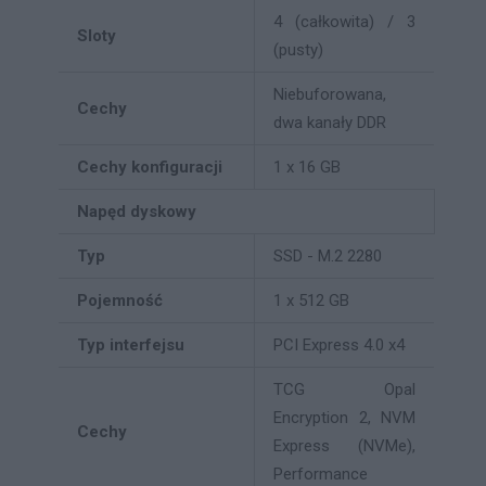
4 (całkowita) / 3
Sloty
(pusty)
Niebuforowana,
Cechy
dwa kanały DDR
Cechy konfiguracji
1 x 16 GB
Napęd dyskowy
Typ
SSD - M.2 2280
Pojemność
1 x 512 GB
Typ interfejsu
PCI Express 4.0 x4
TCG Opal
Encryption 2, NVM
Cechy
Express (NVMe),
Performance