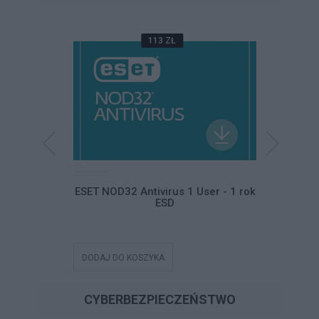
113 ZŁ
Home and
ESET NOD32 Antivirus 1 User - 1 rok
ESET NO
ski ESD
ESD
DODAJ DO KOSZYKA
DODAJ DO
CYBERBEZPIECZEŃSTWO