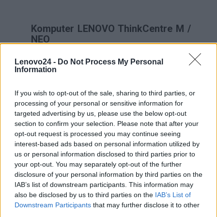
Komputer LENOVO ThinkCentre M /
NEO
Popularne w świecie biznesu
komputery Lenovo
Lenovo24 -
Do Not Process My Personal
Information
ThinkCentre to stacje robocze o sprawdzonej
marce, które teraz – dzięki innowacyjnym
If you wish to opt-out of the sale, sharing to third parties, or
rozwiązaniom, zastosowanym przez producenta
processing of your personal or sensitive information for
– wchodzą na jeszcze wyższy poziom. Nową
targeted advertising by us, please use the below opt-out
serię Lenovo ThinkCentre M, która daje jeszcze
section to confirm your selection. Please note that after your
większe możliwości w zakresie codziennej pracy i
opt-out request is processed you may continue seeing
interest-based ads based on personal information utilized by
czyni ją znacznie przyjemniejszą!
us or personal information disclosed to third parties prior to
your opt-out. You may separately opt-out of the further
Lenovo ThinkCentre M / NEO –
disclosure of your personal information by third parties on the
seria, w której każdy znajdzie coś
IAB’s list of downstream participants. This information may
dla siebie
also be disclosed by us to third parties on the
IAB’s List of
Downstream Participants
that may further disclose it to other
Komputery Lenovo
od zawsze były bardzo
third parties.