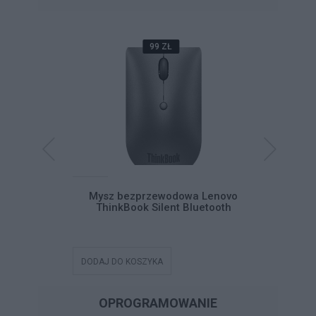
99 ZŁ
Home and
Mysz bezprzewodowa Lenovo
Micro
ski BOX
ThinkBook Silent Bluetooth
Busi
DODAJ DO KOSZYKA
DODAJ DO
OPROGRAMOWANIE