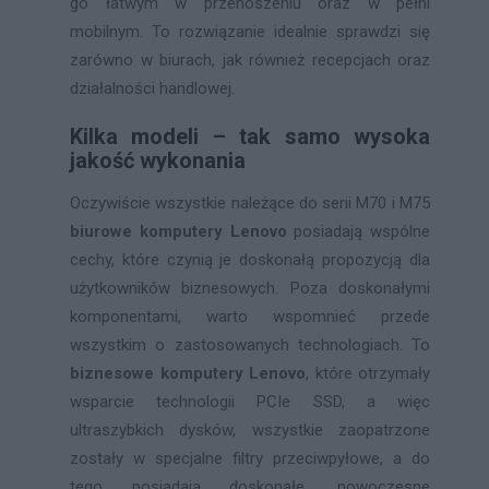
go łatwym w przenoszeniu oraz w pełni
mobilnym. To rozwiązanie idealnie sprawdzi się
zarówno w biurach, jak również recepcjach oraz
działalności handlowej.
Kilka modeli – tak samo wysoka
jakość wykonania
Oczywiście wszystkie należące do serii M70 i M75
biurowe komputery Lenovo
posiadają wspólne
cechy, które czynią je doskonałą propozycją dla
użytkowników biznesowych. Poza doskonałymi
komponentami, warto wspomnieć przede
wszystkim o zastosowanych technologiach. To
biznesowe komputery Lenovo
, które otrzymały
wsparcie technologii PCIe SSD, a więc
ultraszybkich dysków, wszystkie zaopatrzone
zostały w specjalne filtry przeciwpyłowe, a do
tego posiadają doskonałe, nowoczesne