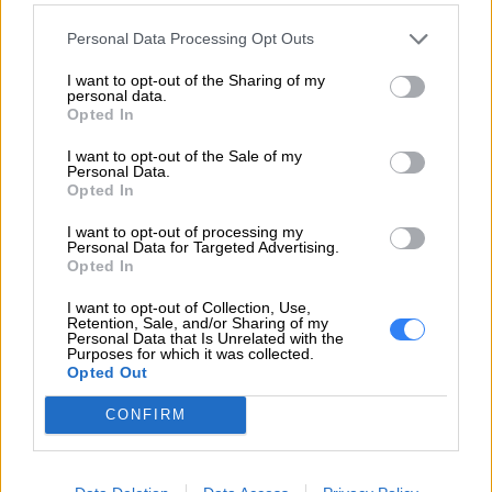
różnorodne pod względem funkcji i parametrów –
podobnie jest również tym razem, ponieważ seria
Personal Data Processing Opt Outs
Lenovo ThinkCentre M składa się z kilku modeli,
I want to opt-out of the Sharing of my
które posiadają odmienne poziomy wydajności,
personal data.
Opted In
różnią się gabarytami oraz możliwościami, jakie
dają.
I want to opt-out of the Sale of my
Personal Data.
Opted In
Potężny
biznesowy komputer Lenovo
Tower
przeznaczony jest do pracy w korporacji,
I want to opt-out of processing my
Personal Data for Targeted Advertising.
prezentując ogromną wydajność i niezawodność
Opted In
– zastosowano w nim między innymi niezwykle
I want to opt-out of Collection, Use,
trwałą obudowę oraz filtry przeciwpyłowe, dzięki
Retention, Sale, and/or Sharing of my
Personal Data that Is Unrelated with the
czemu życie komputera jest dużo dłuższe. Co
Purposes for which it was collected.
więcej – wyposażony został w technologię Intel
Opted Out
vPro, dzięki której zarządzanie przedsiębiorstwem
CONFIRM
jest jeszcze łatwiejsze. Zdalne naprawianie,
diagnozowanie problemów oraz aktualizowanie
poszczególnych komponentów sprawia, że