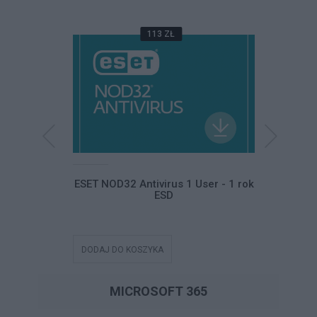
113 ZŁ
ltimate ESD
ESET NOD32 Antivirus 1 User - 1 rok
ESET NO
ESD
DODAJ DO KOSZYKA
DODAJ DO
MICROSOFT 365