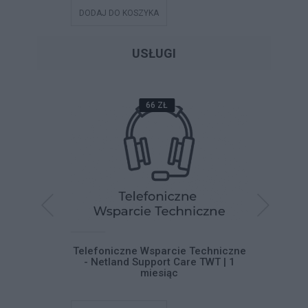
DODAJ DO KOSZYKA
DODAJ DO
USŁUGI
66 ZŁ
systemu
Telefoniczne Wsparcie Techniczne
Telefoni
 11
- Netland Support Care TWT | 1
- Netla
miesiąc