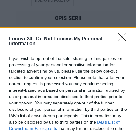
DODAJ DO KOSZYKA
DODAJ DO
OPIS SERII
Lenovo24 -
Do Not Process My Personal
Information
If you wish to opt-out of the sale, sharing to third parties, or
processing of your personal or sensitive information for
targeted advertising by us, please use the below opt-out
section to confirm your selection. Please note that after your
opt-out request is processed you may continue seeing
interest-based ads based on personal information utilized by
us or personal information disclosed to third parties prior to
your opt-out. You may separately opt-out of the further
Lenovo to marka kojarzona z laptopami
disclosure of your personal information by third parties on the
doskonałymi dla firm, produkująca rozwiązania
IAB’s list of downstream participants. This information may
wydajne, funkcjonalne i bardzo zróżnicowane pod
also be disclosed by us to third parties on the
IAB’s List of
Downstream Participants
that may further disclose it to other
kątem parametrów. Najlepszym dowodem na to
third parties.