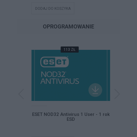
DODAJ DO KOSZYKA
DODAJ DO
OPROGRAMOWANIE
113 ZŁ
Home and
ESET NOD32 Antivirus 1 User - 1 rok
ESET NO
ski ESD
ESD