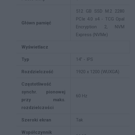
512 GB SSD M.2 2280
PCIe 4.0 x4 - TCG Opal
Główn pamięć
Encryption 2, NVM
Express (NVMe)
Wyświetlacz
Typ
14" - IPS
Rozdzielczość
1920 x 1200 (WUXGA)
Częstotliwość
synchr. pionowej
60 Hz
przy maks.
rozdzielczości
Szeroki ekran
Tak
Współczynnik