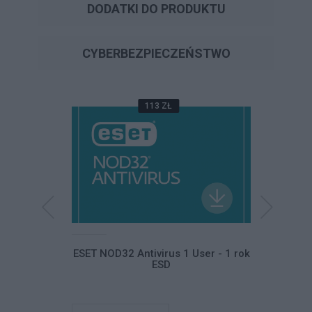
DODATKI DO PRODUKTU
CYBERBEZPIECZEŃSTWO
113 ZŁ
ltimate ESD
ESET NOD32 Antivirus 1 User - 1 rok
ESET NO
ESD