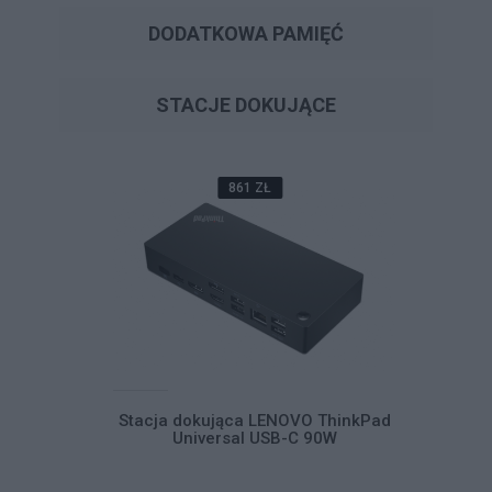
DODATKOWA PAMIĘĆ
STACJE DOKUJĄCE
861 ZŁ
VO ThinkPad
Stacja dokująca LENOVO ThinkPad
Stacja d
C 90W
Universal USB-C 90W
Un