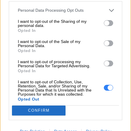
są
laptopy Lenovo
z serii ThinkPad L, w skład
której wchodzą modele L490, L590, L390 oraz
Personal Data Processing Opt Outs
L13, L14 i L15. Wszystkie mają tę samą cechę
I want to opt-out of the Sharing of my
wspólną – są idealne do pracy biurowej i
personal data.
Opted In
zapewniają niezawodne działanie nawet w
przypadku intensywnej eksploatacji.
I want to opt-out of the Sale of my
Personal Data.
Opted In
ThinkPad L – wszystko, czego
potrzebujesz do pracy!
I want to opt-out of processing my
Personal Data for Targeted Advertising.
Opted In
I want to opt-out of Collection, Use,
Retention, Sale, and/or Sharing of my
Personal Data that Is Unrelated with the
Purposes for which it was collected.
Opted Out
CONFIRM
Laptopy Lenovo
z tej serii wyróżniają się
znakomitymi parametrami, dostosowanymi do