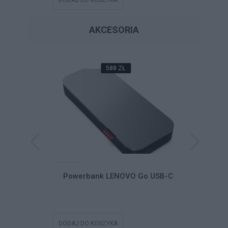
AKCESORIA
588 ZŁ
Dual-Mode
Powerbank LENOVO Go USB-C
Powerb
le Headset
SB-C Teams
DODAJ DO KOSZYKA
DODAJ DO