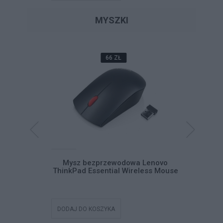
MYSZKI
66 ZŁ
Pad USB-C
Mysz bezprzewodowa Lenovo
Mysz be
ThinkPad Essential Wireless Mouse
DODAJ DO KOSZYKA
DODAJ DO