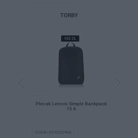
TORBY
102 ZŁ
inkPad
Plecak Lenovo Simple Backpack
Pokro
pload G2
15.6
Pro
DODAJ DO KOSZYKA
DODAJ DO