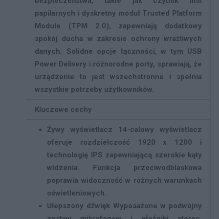
bezpieczeństwa, takie jak czytnik linii
papilarnych i dyskretny moduł Trusted Platform
Module (TPM 2.0), zapewniają dodatkowy
spokój ducha w zakresie ochrony wrażliwych
danych. Solidne opcje łączności, w tym USB
Power Delivery i różnorodne porty, sprawiają, że
urządzenie to jest wszechstronne i spełnia
wszystkie potrzeby użytkowników.
Kluczowe cechy
Żywy wyświetlacz
14-calowy wyświetlacz
oferuje rozdzielczość 1920 x 1200 i
technologię IPS zapewniającą szerokie kąty
widzenia. Funkcja przeciwodblaskowa
poprawia widoczność w różnych warunkach
oświetleniowych.
Ulepszony dźwięk
Wyposażone w podwójny
zestaw mikrofonów i głośniki stereo,