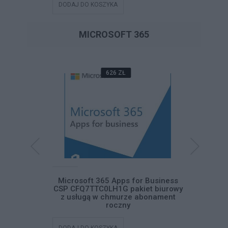
DODAJ DO KOSZYKA
DODAJ DO
MICROSOFT 365
626 ZŁ
ss Standard
Microsoft 365 Apps for Business
Microsof
iet biurowy
CSP CFQ7TTC0LH1G pakiet biurowy
CFQ7TTC
abonament
z usługą w chmurze abonament
usługą
roczny
DODAJ DO KOSZYKA
DODAJ DO