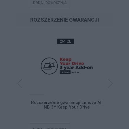
DODAJ DO KOSZYKA
DODAJ DO
ROZSZERZENIE GWARANCJI
261 ZŁ
cji Lenovo
Rozszerzenie gwarancji Lenovo All
Rozszerze
In -> 5Y NBD
NB 3Y Keep Your Drive
NB 5