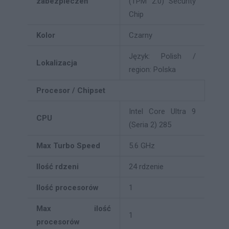
zabezpieczeń
(TPM 2.0) Security
Chip
Kolor
Czarny
Język: Polish /
Lokalizacja
region: Polska
Procesor / Chipset
Intel Core Ultra 9
CPU
(Seria 2) 285
Max Turbo Speed
5.6 GHz
Ilość rdzeni
24 rdzenie
Ilość procesorów
1
Max ilość
1
procesorów