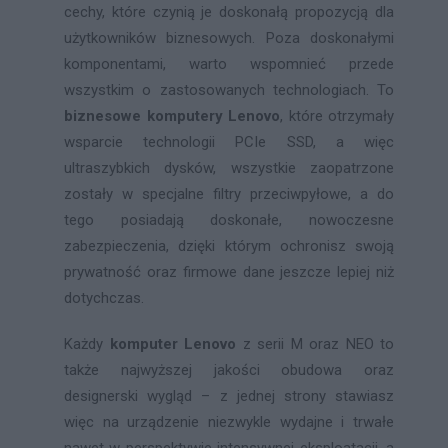
cechy, które czynią je doskonałą propozycją dla
użytkowników biznesowych. Poza doskonałymi
komponentami, warto wspomnieć przede
wszystkim o zastosowanych technologiach. To
biznesowe komputery Lenovo
, które otrzymały
wsparcie technologii PCIe SSD, a więc
ultraszybkich dysków, wszystkie zaopatrzone
zostały w specjalne filtry przeciwpyłowe, a do
tego posiadają doskonałe, nowoczesne
zabezpieczenia, dzięki którym ochronisz swoją
prywatność oraz firmowe dane jeszcze lepiej niż
dotychczas.
Każdy
komputer Lenovo
z serii M oraz NEO to
także najwyższej jakości obudowa oraz
designerski wygląd – z jednej strony stawiasz
więc na urządzenie niezwykle wydajne i trwałe
nawet w perspektywie intensywnej eksploatacji, a