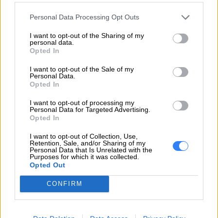
prezentując ogromną wydajność i niezawodność
– zastosowano w nim między innymi niezwykle
Personal Data Processing Opt Outs
trwałą obudowę oraz filtry przeciwpyłowe, dzięki
I want to opt-out of the Sharing of my
czemu życie komputera jest dużo dłuższe. Co
personal data.
Opted In
więcej – wyposażony został w technologię Intel
vPro, dzięki której zarządzanie przedsiębiorstwem
I want to opt-out of the Sale of my
Personal Data.
jest jeszcze łatwiejsze. Zdalne naprawianie,
Opted In
diagnozowanie problemów oraz aktualizowanie
I want to opt-out of processing my
poszczególnych komponentów sprawia, że
Personal Data for Targeted Advertising.
Opted In
zarządzanie tym urządzeniem jest proste i
szybkie.
I want to opt-out of Collection, Use,
Retention, Sale, and/or Sharing of my
Personal Data that Is Unrelated with the
Alternatywą dla wersji Tower jest model Small
Purposes for which it was collected.
Opted Out
Form Factor, który również został stworzony na
potrzeby korporacyjne, jednak różni się swoimi
CONFIRM
dużo mniejszymi gabarytami. To rozwiązanie
dedykowane szczególnie tym firmom, w których
nie ma dużych powierzchni i oszczędność