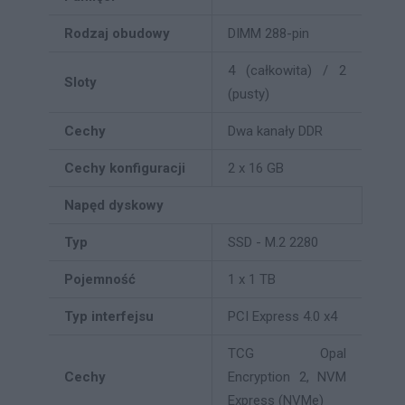
Rodzaj obudowy
DIMM 288-pin
4 (całkowita) / 2
Sloty
(pusty)
Cechy
Dwa kanały DDR
Cechy konfiguracji
2 x 16 GB
Napęd dyskowy
Typ
SSD - M.2 2280
Pojemność
1 x 1 TB
Typ interfejsu
PCI Express 4.0 x4
TCG Opal
Cechy
Encryption 2, NVM
Express (NVMe)