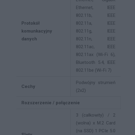
Ethernet, IEEE
802.11b, IEEE
Protokół
802.11a, IEEE
komunkacyjny
802.11g, IEEE
danych
802.11n, IEEE
802.11ac, IEEE
802.11ax (Wi-Fi 6),
Bluetooth 5.4, IEEE
802.11be (Wi-Fi 7)
Podwójny strumień
Cechy
(2x2)
Rozszerzenie / połączenie
3 (całkowity) / 2
(wolna) x M.2 Card
(na SSD) 1 PCIe 5.0
Sloty