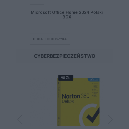
Home and
Microsoft Office Home 2024 Polski
Microsoft
ski ESD
BOX
DODAJ DO KOSZYKA
DODAJ DO
CYBERBEZPIECZEŃSTWO
98 ZŁ