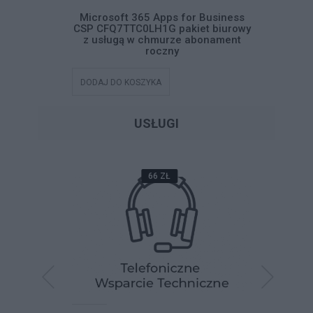
ss Standard
Microsoft 365 Apps for Business
Microsof
iet biurowy
CSP CFQ7TTC0LH1G pakiet biurowy
CFQ7TTC
abonament
z usługą w chmurze abonament
usługą
roczny
DODAJ DO KOSZYKA
DODAJ DO
USŁUGI
66 ZŁ