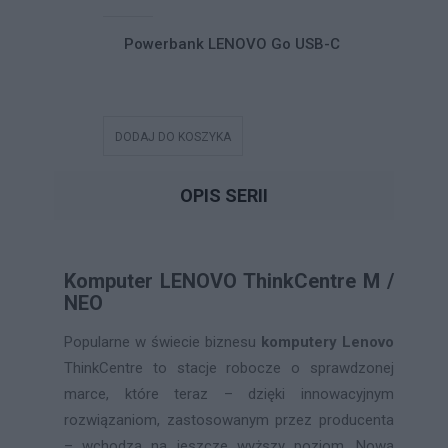
Dual-Mode
Powerbank LENOVO Go USB-C
Słuchawk
le Headset
SB-C Teams
DODAJ DO KOSZYKA
DODAJ DO
OPIS SERII
Komputer LENOVO ThinkCentre M /
NEO
Popularne w świecie biznesu
komputery Lenovo
ThinkCentre to stacje robocze o sprawdzonej
marce, które teraz – dzięki innowacyjnym
rozwiązaniom, zastosowanym przez producenta
– wchodzą na jeszcze wyższy poziom. Nową