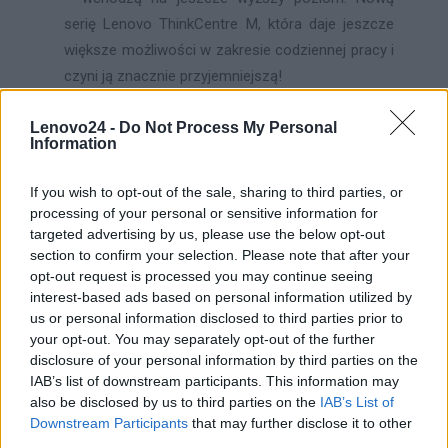
serię Lenovo ThinkCentre M, która daje jeszcze
większe możliwości w zakresie codziennej pracy i
czyni ją znacznie przyjemniejszą!
Lenovo ThinkCentre M / NEO –
Lenovo24 -
Do Not Process My Personal
seria, w której każdy znajdzie coś
Information
dla siebie
If you wish to opt-out of the sale, sharing to third parties, or
Komputery Lenovo
od zawsze były bardzo
processing of your personal or sensitive information for
różnorodne pod względem funkcji i parametrów –
targeted advertising by us, please use the below opt-out
podobnie jest również tym razem, ponieważ seria
section to confirm your selection. Please note that after your
opt-out request is processed you may continue seeing
Lenovo ThinkCentre M składa się z kilku modeli,
interest-based ads based on personal information utilized by
które posiadają odmienne poziomy wydajności,
us or personal information disclosed to third parties prior to
różnią się gabarytami oraz możliwościami, jakie
your opt-out. You may separately opt-out of the further
dają.
disclosure of your personal information by third parties on the
IAB’s list of downstream participants. This information may
also be disclosed by us to third parties on the
IAB’s List of
Potężny
biznesowy komputer Lenovo
Tower
Downstream Participants
that may further disclose it to other
przeznaczony jest do pracy w korporacji,
third parties.