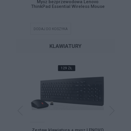
Pad USB-C
Mysz bezprzewodowa Lenovo
Mysz be
ThinkPad Essential Wireless Mouse
DODAJ DO KOSZYKA
DODAJ DO
KLAWIATURY
129 ZŁ
mysz Lenovo
Zestaw klawiatura + mysz LENOVO
Klawi