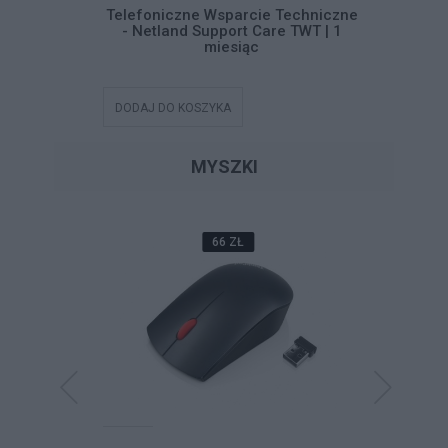
systemu
Telefoniczne Wsparcie Techniczne
Telefoni
 11
- Netland Support Care TWT | 1
- Netla
miesiąc
DODAJ DO KOSZYKA
DODAJ DO
MYSZKI
66 ZŁ