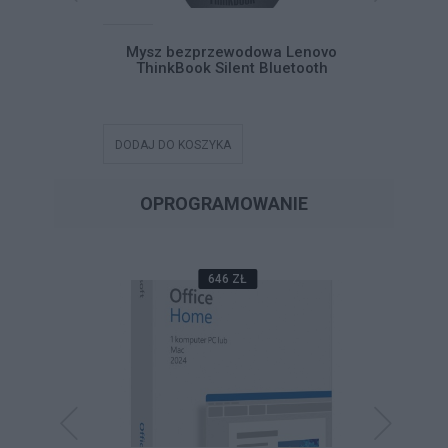
Home and
Mysz bezprzewodowa Lenovo
Micro
ski BOX
ThinkBook Silent Bluetooth
Busi
DODAJ DO KOSZYKA
DODAJ DO
OPROGRAMOWANIE
646 ZŁ