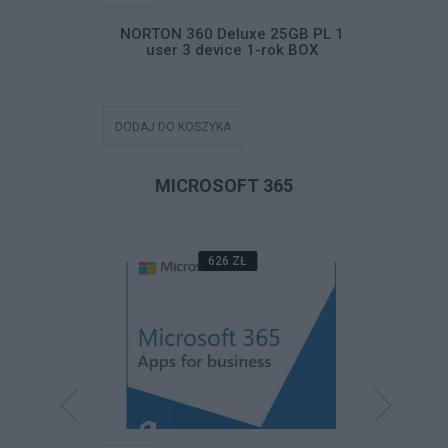
sential Box
NORTON 360 Deluxe 25GB PL 1
NORTON
user 3 device 1-rok BOX
250GB P
DODAJ DO KOSZYKA
DODAJ DO
MICROSOFT 365
626 ZŁ