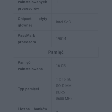
zainstalowanych
1
procesorów
Chipset płyty
Intel SoC
głównej
PassMark
19014
procesora
Pamięć
Pamięć
16 GB
zainstalowana
1 x 16 GB
SO-DIMM
Typ pamięci
DDR5
5600 MHz
Liczba banków