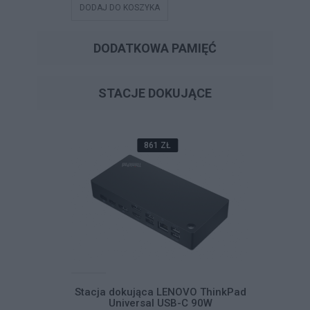
DODAJ DO KOSZYKA
DODAJ DO
DODATKOWA PAMIĘĆ
STACJE DOKUJĄCE
861 ZŁ
VO ThinkPad
Stacja dokująca LENOVO ThinkPad
Stacja d
C 90W
Universal USB-C 90W
Un