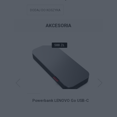
DODAJ DO KOSZYKA
DODAJ DO
AKCESORIA
588 ZŁ
Dual-Mode
Powerbank LENOVO Go USB-C
Powerb
le Headset
SB-C Teams