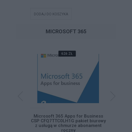
DODAJ DO KOSZYKA
DODAJ DO
MICROSOFT 365
626 ZŁ
ss Standard
Microsoft 365 Apps for Business
Microsof
iet biurowy
CSP CFQ7TTC0LH1G pakiet biurowy
CFQ7TTC
abonament
z usługą w chmurze abonament
usługą
roczny