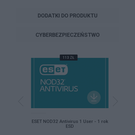
DODATKI DO PRODUKTU
CYBERBEZPIECZEŃSTWO
113 ZŁ
ltimate ESD
ESET NOD32 Antivirus 1 User - 1 rok
ESET NO
ESD