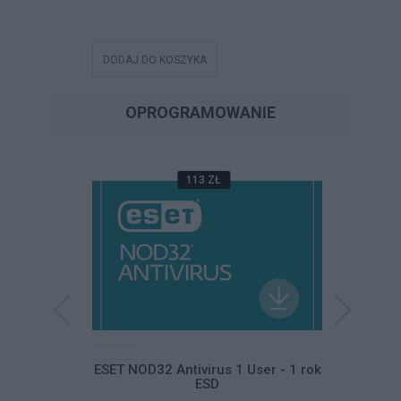
DODAJ DO KOSZYKA
DODAJ DO
OPROGRAMOWANIE
113 ZŁ
Home and
ESET NOD32 Antivirus 1 User - 1 rok
ESET NO
ski ESD
ESD