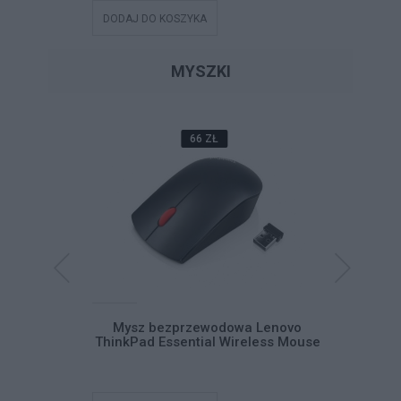
DODAJ DO KOSZYKA
DODAJ DO
MYSZKI
66 ZŁ
Pad USB-C
Mysz bezprzewodowa Lenovo
Mysz be
ThinkPad Essential Wireless Mouse