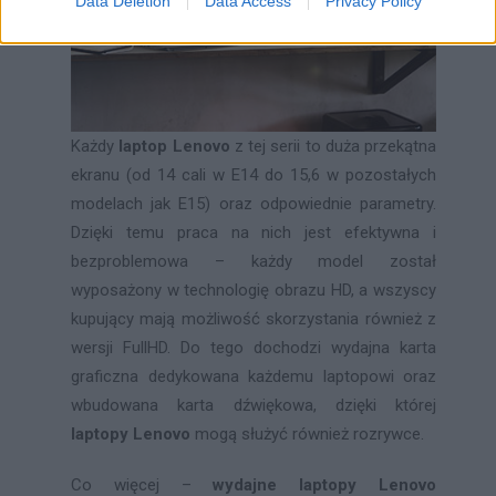
Data Deletion
Data Access
Privacy Policy
Każdy
laptop Lenovo
z tej serii to duża przekątna
ekranu (od 14 cali w E14 do 15,6 w pozostałych
modelach jak E15) oraz odpowiednie parametry.
Dzięki temu praca na nich jest efektywna i
bezproblemowa – każdy model został
wyposażony w technologię obrazu HD, a wszyscy
kupujący mają możliwość skorzystania również z
wersji FullHD. Do tego dochodzi wydajna karta
graficzna dedykowana każdemu laptopowi oraz
wbudowana karta dźwiękowa, dzięki której
laptopy Lenovo
mogą służyć również rozrywce.
Co więcej –
wydajne laptopy Lenovo