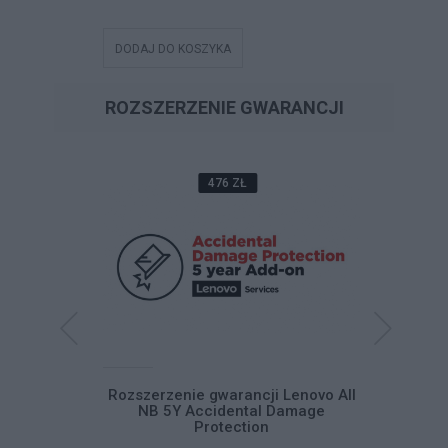
DODAJ DO KOSZYKA
DODAJ DO
ROZSZERZENIE GWARANCJI
476 ZŁ
cji Lenovo
Rozszerzenie gwarancji Lenovo All
Rozszer
 3Y Carry In
NB 5Y Accidental Damage
ThinkBoo
ite
Protection