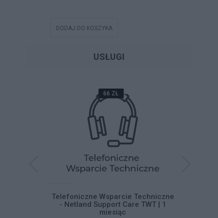
DODAJ DO KOSZYKA
DODAJ DO
USŁUGI
66 ZŁ
systemu
Telefoniczne Wsparcie Techniczne
Telefoni
 11
- Netland Support Care TWT | 1
- Netla
miesiąc