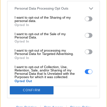
Laptopy Lenovo
od lat cieszą się rosnącym
Personal Data Processing Opt Outs
zainteresowaniem zarówno wśród użytkowników
I want to opt-out of the Sharing of my
prywatnych, jak również biznesowych. Kolejnymi
personal data.
modelami, wartymi uwagi, w których połączono
Opted In
wydajność i niezawodność, są te z serii ThinkPad
I want to opt-out of the Sale of my
E. W skład serii wchodzą
laptopy Lenovo
E14 i
Personal Data.
Opted In
E15. Seria ThinkPad została stworzona przede
wszystkim do celów biznesowych i dlatego też
I want to opt-out of processing my
Personal Data for Targeted Advertising.
polecana jest małym, średnim, a nawet dużym
Opted In
firmom.
I want to opt-out of Collection, Use,
Retention, Sale, and/or Sharing of my
Przede wszystkim – wygoda pracy
Personal Data that Is Unrelated with the
oraz ponadprzeciętna trwałość
Purposes for which it was collected.
Opted Out
CONFIRM