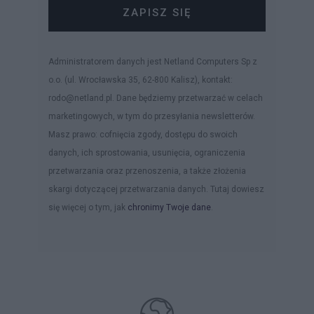
ZAPISZ SIĘ
Administratorem danych jest Netland Computers Sp z
o.o. (ul. Wrocławska 35, 62-800 Kalisz), kontakt:
rodo@netland.pl. Dane będziemy przetwarzać w celach
marketingowych, w tym do przesyłania newsletterów.
Masz prawo: cofnięcia zgody, dostępu do swoich
danych, ich sprostowania, usunięcia, ograniczenia
przetwarzania oraz przenoszenia, a także złożenia
skargi dotyczącej przetwarzania danych. Tutaj dowiesz
się więcej o tym, jak
chronimy Twoje dane
.