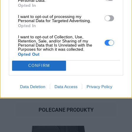
Personal Data.
WIADOMOŚĆ
Opted In
I want to opt-out of processing my
Personal Data for Targeted Advertising.
Opted In
I want to opt-out of Collection, Use,
Retention, Sale, and/or Sharing of my
Personal Data that Is Unrelated with the
Purposes for which it was collected.
Opted Out
CONFIRM
WYŚLIJ ZAPYTANIE
Data Deletion
Data Access
Privacy Policy
POLECANE PRODUKTY