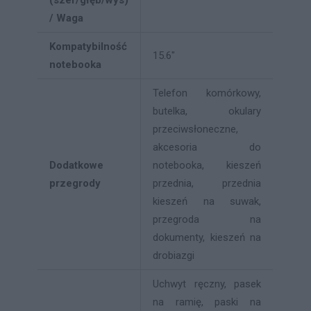
(szer/głęb/wys)
/ Waga
Kompatybilność
15.6"
notebooka
Telefon komórkowy,
butelka, okulary
przeciwsłoneczne,
akcesoria do
Dodatkowe
notebooka, kieszeń
przegrody
przednia, przednia
kieszeń na suwak,
przegroda na
dokumenty, kieszeń na
drobiazgi
Uchwyt ręczny, pasek
na ramię, paski na