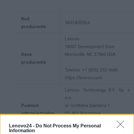
Kod
4X41A30364
producenta
Lenovo
18001 Development Drive
Dane
Morrisville, NC 27560 USA
producenta
Telefon: +1 (855) 253-6686
https://lenovo.com
Lenovo Technology B.V. Sp. z
o.o.
Podmiot
ul. Gottlieba Daimlera 1
odpowiedzialny
02-460 Warszawa
info_pl@lenovo.com
Lenovo24 -
Do Not Process My Personal
https://lenovo.com
Information