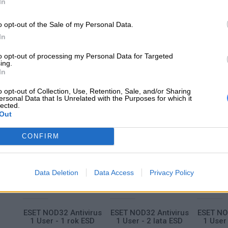
ce
ESET NOD32 Antivirus
ESET NOD32 Antivirus
ESET NO
In
ess
1 User - 1 rok ESD
1 User - 2 lata ESD
1 User 
SD
o opt-out of the Sale of my Personal Data.
In
A
DODAJ DO KOSZYKA
DODAJ DO KOSZYKA
DODAJ 
to opt-out of processing my Personal Data for Targeted
ing.
In
CYBERBEZPIECZE
o opt-out of Collection, Use, Retention, Sale, and/or Sharing
ersonal Data that Is Unrelated with the Purposes for which it
lected.
Out
CONFIRM
113 ZŁ
225 ZŁ
3
Data Deletion
Data Access
Privacy Policy
ity
ESET NOD32 Antivirus
ESET NOD32 Antivirus
ESET NO
 12M
1 User - 1 rok ESD
1 User - 2 lata ESD
1 User 