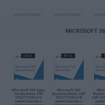
A
DODAJ DO KOSZYKA
DODAJ DO KOSZYKA
DODAJ 
MICROSOFT 3
626 ZŁ
357 ZŁ
7
5
Microsoft 365 Apps
Microsoft 365
Micr
ard
for Business CSP
Business Basic CSP
Busine
DPB
CFQ7TTC0LH1G
CFQ7TTC0LH18
CSP CF
 z
pakiet biurowy z
pakiet biurowy z
pakie