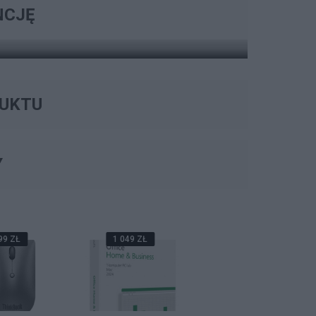
NCJĘ
ZOBACZ OPCJE
DUKTU
Y
99 ZŁ
1 049 ZŁ
99 ZŁ