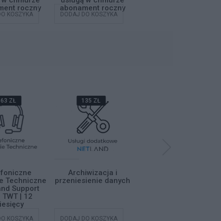
ą w chmurze
usługą w chmurze
usługą w chmurze
ent roczny
abonament roczny
abonament roczny
DO KOSZYKA
DODAJ DO KOSZYKA
DODAJ DO KOSZYKA
63 ZŁ
135 ZŁ
68 ZŁ
efoniczne
Archiwizacja i
Instalacja
e Techniczne
przeniesienie danych
oprogramowania
and Support
 TWT | 12
iesięcy
DO KOSZYKA
DODAJ DO KOSZYKA
DODAJ DO KOSZYKA