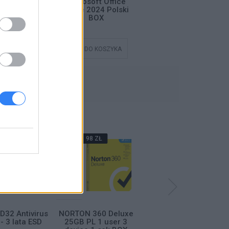
D32 Antivirus
Microsoft Office
Microsoft Office
- 3 lata ESD
Home 2024 Polski
Home 2024 Polski
BOX
ESD
DO KOSZYKA
DODAJ DO KOSZYKA
DODAJ DO KOSZYKA
ŃSTWO
38 ZŁ
98 ZŁ
199 ZŁ
D32 Antivirus
NORTON 360 Deluxe
NORTON SMALL
- 3 lata ESD
25GB PL 1 user 3
BUSINESS 2.0 250GB