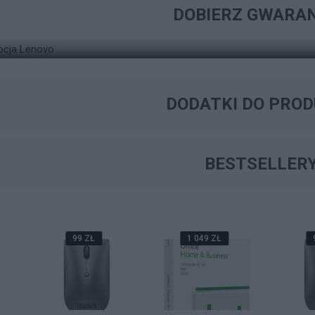
DOBIERZ GWARA
KOMPUTER LENOVO THINKCENTRE M70Q G5
DODATKI DO PRO
BESTSELLER
99 ZŁ
1 049 ZŁ