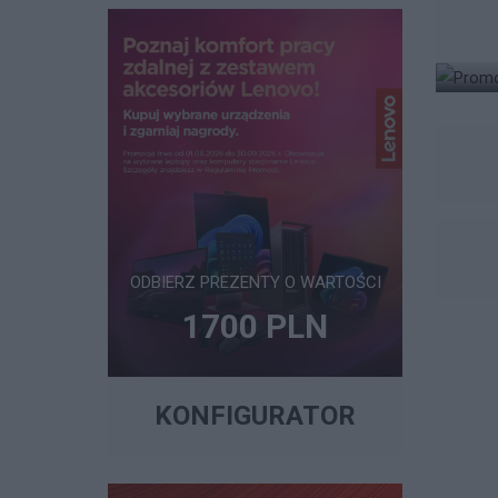
ODBIERZ PREZENTY O WARTOŚCI
1700 PLN
1 049 ZŁ
99 ZŁ
1 049 ZŁ
KONFIGURATOR