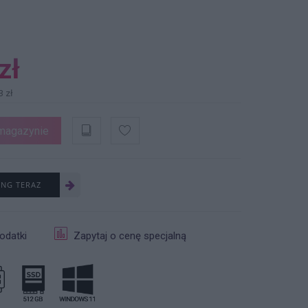
zł
3 zł
magazynie
ING TERAZ
odatki
Zapytaj o cenę specjalną