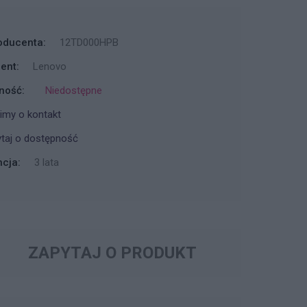
oducenta:
12TD000HPB
ent:
Lenovo
ność:
Niedostępne
imy o kontakt
taj o dostępność
cja:
3 lata
ZAPYTAJ O PRODUKT
 ROZSZERZENIA GWARANCJI
ARANCJI