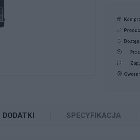
Kod pr
Produc
Dostęp
Pros
Zapy
Gwaran
DODATKI
SPECYFIKACJA
ZNAJDŹ ODPOWIEDNIE ROZWIĄZANIE W ZAKRESIE
WYSZUKIWARKA GW