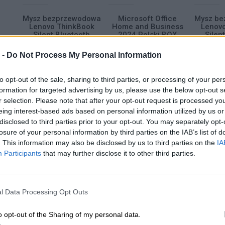
ce
Mysz bezprzewodowa
Microsoft Office
Mysz be
ess
Lenovo ThinkBook
Home and Business
Lenov
OX
Silent Bluetooth
2024 Polski BOX
Silen
 -
Do Not Process My Personal Information
A
DODAJ DO KOSZYKA
DODAJ DO KOSZYKA
DODAJ 
to opt-out of the sale, sharing to third parties, or processing of your per
formation for targeted advertising by us, please use the below opt-out s
OPROGRAMOWA
r selection. Please note that after your opt-out request is processed y
eing interest-based ads based on personal information utilized by us or
disclosed to third parties prior to your opt-out. You may separately opt-
losure of your personal information by third parties on the IAB’s list of
. This information may also be disclosed by us to third parties on the
IA
Participants
that may further disclose it to other third parties.
113 ZŁ
225 ZŁ
3
l Data Processing Opt Outs
o opt-out of the Sharing of my personal data.