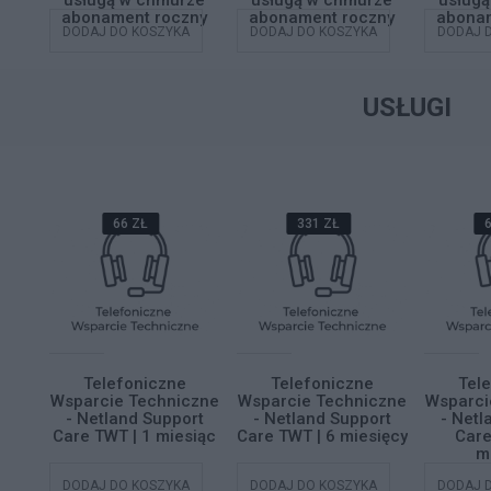
ze
usługą w chmurze
usługą w chmurze
usług
zny
abonament roczny
abonament roczny
abonam
A
DODAJ DO KOSZYKA
DODAJ DO KOSZYKA
DODAJ 
USŁUGI
66 ZŁ
331 ZŁ
6
azu
Telefoniczne
Telefoniczne
Tel
s 10
Wsparcie Techniczne
Wsparcie Techniczne
Wsparci
- Netland Support
- Netland Support
- Netl
Care TWT | 1 miesiąc
Care TWT | 6 miesięcy
Care
m
A
DODAJ DO KOSZYKA
DODAJ DO KOSZYKA
DODAJ 