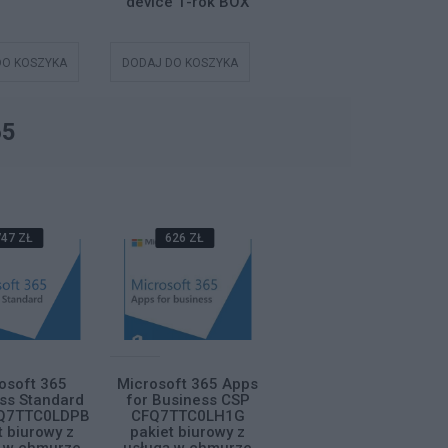
device 1-rok BOX
PL 1 USER 6 DEVICE
1-rok BOX
DO KOSZYKA
DODAJ DO KOSZYKA
DODAJ DO KOSZYKA
65
47 ZŁ
626 ZŁ
357 ZŁ
osoft 365
Microsoft 365 Apps
Microsoft 365
ss Standard
for Business CSP
Business Basic CSP
Q7TTC0LDPB
CFQ7TTC0LH1G
CFQ7TTC0LH18
t biurowy z
pakiet biurowy z
pakiet biurowy z