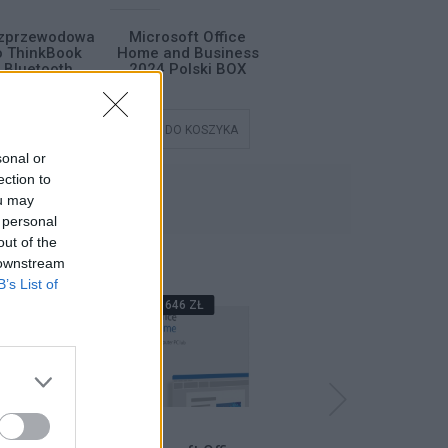
zprzewodowa
Microsoft Office
Mysz bezprzewodowa
o ThinkBook
Home and Business
Lenovo ThinkBook
t Bluetooth
2024 Polski BOX
Silent Bluetooth
DO KOSZYKA
DODAJ DO KOSZYKA
DODAJ DO KOSZYKA
sonal or
ection to
NIE
ou may
 personal
out of the
 downstream
B’s List of
38 ZŁ
646 ZŁ
589 ZŁ