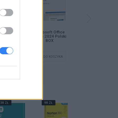
D32 Antivirus
Microsoft Office
Microsoft Office
- 3 lata ESD
Home 2024 Polski
Home 2024 Polski
BOX
ESD
DO KOSZYKA
DODAJ DO KOSZYKA
DODAJ DO KOSZYKA
ŃSTWO
38 ZŁ
98 ZŁ
199 ZŁ