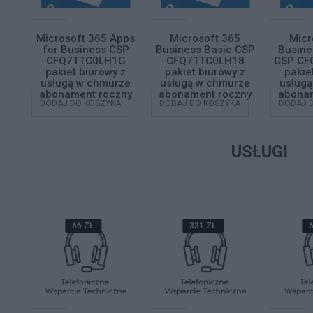
5
Microsoft 365 Apps
Microsoft 365
Micr
ard
for Business CSP
Business Basic CSP
Busine
DPB
CFQ7TTC0LH1G
CFQ7TTC0LH18
CSP CF
 z
pakiet biurowy z
pakiet biurowy z
pakie
ze
usługą w chmurze
usługą w chmurze
usług
zny
abonament roczny
abonament roczny
abonam
A
DODAJ DO KOSZYKA
DODAJ DO KOSZYKA
DODAJ 
USŁUGI
66 ZŁ
331 ZŁ
6