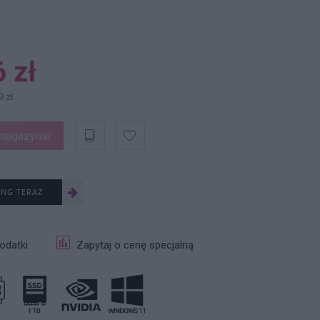
 zł
9 zł
magazynie
ING TERAZ
odatki
Zapytaj o cenę specjalną