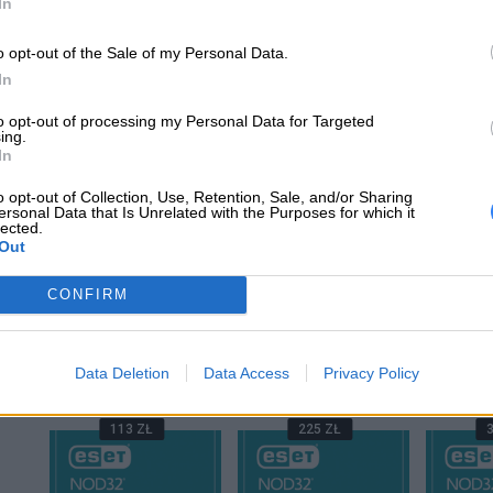
In
o opt-out of the Sale of my Personal Data.
In
to opt-out of processing my Personal Data for Targeted
ce
ESET NOD32 Antivirus
ESET NOD32 Antivirus
ESET NO
ing.
ess
1 User - 1 rok ESD
1 User - 2 lata ESD
1 User 
In
SD
o opt-out of Collection, Use, Retention, Sale, and/or Sharing
ersonal Data that Is Unrelated with the Purposes for which it
lected.
A
DODAJ DO KOSZYKA
DODAJ DO KOSZYKA
DODAJ 
Out
CONFIRM
CYBERBEZPIECZE
Data Deletion
Data Access
Privacy Policy
113 ZŁ
225 ZŁ
3