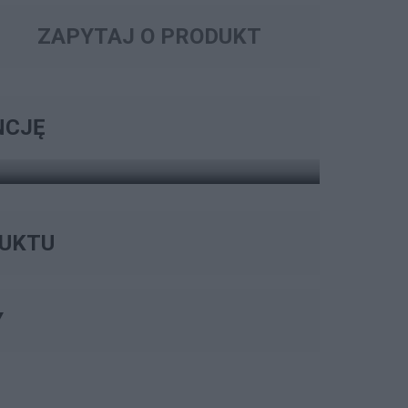
ZAPYTAJ O PRODUKT
 ROZSZERZENIA GWARANCJI
ARANCJI
NCJĘ
ZOBACZ OPCJE
DUKTU
Y