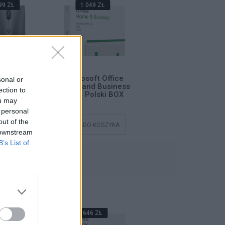
99 ZŁ
1 049 ZŁ
99 ZŁ
zprzewodowa
Microsoft Office
Mysz bezprzewodowa
sonal or
o ThinkBook
Home and Business
Lenovo ThinkBook
ection to
t Bluetooth
2024 Polski BOX
Silent Bluetooth
ou may
 personal
out of the
DO KOSZYKA
DODAJ DO KOSZYKA
DODAJ DO KOSZYKA
 downstream
B’s List of
NIE
38 ZŁ
646 ZŁ
589 ZŁ