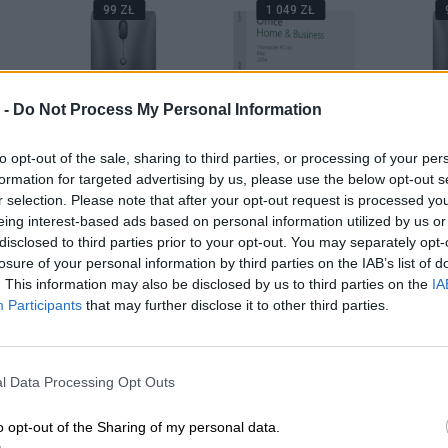
99 ZŁ
1 049 ZŁ
 -
Do Not Process My Personal Information
ce
Mysz bezprzewodowa
Microsoft Office
Mysz be
to opt-out of the sale, sharing to third parties, or processing of your per
ess
Lenovo ThinkBook
Home and Business
Lenov
formation for targeted advertising by us, please use the below opt-out s
OX
Silent Bluetooth
2024 Polski BOX
Silen
r selection. Please note that after your opt-out request is processed y
eing interest-based ads based on personal information utilized by us or
disclosed to third parties prior to your opt-out. You may separately opt-
A
DODAJ DO KOSZYKA
DODAJ DO KOSZYKA
DODAJ 
losure of your personal information by third parties on the IAB’s list of
. This information may also be disclosed by us to third parties on the
IA
Participants
that may further disclose it to other third parties.
OPROGRAMOWA
l Data Processing Opt Outs
113 ZŁ
225 ZŁ
3
o opt-out of the Sharing of my personal data.