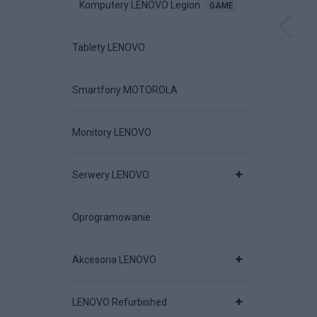
Komputery LENOVO Legion
GAME
Tablety LENOVO
SET HOME Security
ESET HOME Security
ESET HOME Secur
emium Box 1U 12M
Premium ESD 1U 12M
Ultimate ESD 5U
Smartfony MOTOROLA
ODAJ DO KOSZYKA
DODAJ DO KOSZYKA
DODAJ DO KOSZYK
Monitory LENOVO
Serwery LENOVO
Oprogramowanie
626 ZŁ
357 ZŁ
747 ZŁ
Akcesoria LENOVO
LENOVO Refurbished