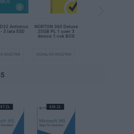
D32 Antivirus
NORTON 360 Deluxe
NORTON SMALL
- 3 lata ESD
25GB PL 1 user 3
BUSINESS 2.0 250GB
device 1-rok BOX
PL 1 USER 6 DEVICE
1-rok BOX
DO KOSZYKA
DODAJ DO KOSZYKA
DODAJ DO KOSZYKA
65
47 ZŁ
626 ZŁ
357 ZŁ