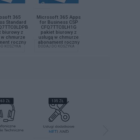
osoft 365
Microsoft 365 Apps
Microsoft 365
ss Standard
for Business CSP
Business Basic CSP
Q7TTC0LDPB
CFQ7TTC0LH1G
CFQ7TTC0LH18
t biurowy z
pakiet biurowy z
pakiet biurowy z
ą w chmurze
usługą w chmurze
usługą w chmurze
ent roczny
abonament roczny
abonament roczny
DO KOSZYKA
DODAJ DO KOSZYKA
DODAJ DO KOSZYKA
63 ZŁ
135 ZŁ
68 ZŁ