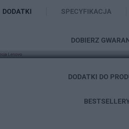
DODATKI
SPECYFIKACJA
ZNAJDŹ ODPOWIEDNIE ROZWIĄZANIE W ZAKRESIE
WYSZUKIWARKA GW
DOBIERZ GWARA
KOMPUTER LENOVO THINKCENTRE NEO ULTRA
DODATKI DO PRO
BESTSELLER