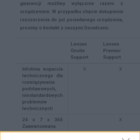
gwarancji możliwy wyłącznie razem z
urządzeniem. W przypadku chęcie dokupienia
rozszerzenia do już posiadanego urządzenia,
prosimy o kontakt z naszymi Doradcami.
Lenovo
Lenovo
Onsite
Premier
Support
Support
Infolinia wsparcia
X
X
technicznego dla
rozwiązywania
podstawowych,
niestandardowych
problemów
technicznych
24 x 7 x 365
X
Zaawansowana
pomoc
techniczna pod