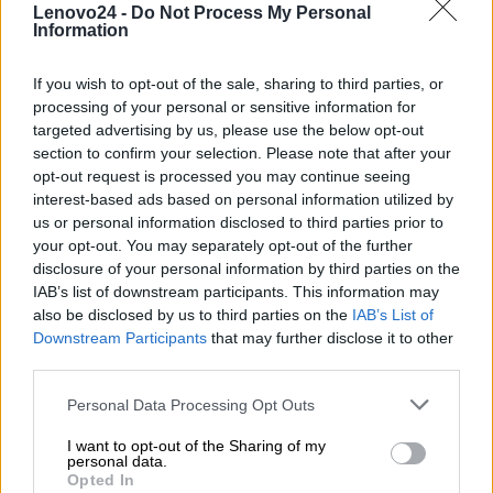
Lenovo24 -
Do Not Process My Personal
specjalnym
Information
numerem
telefonu
If you wish to opt-out of the sale, sharing to third parties, or
Zgłoszenia
Standard
Next-
processing of your personal or sensitive information for
serwisowe oraz
SLAs
business-
targeted advertising by us, please use the below opt-out
wysyłka części
day onsite
section to confirm your selection. Please note that after your
labor &
opt-out request is processed you may continue seeing
parts
interest-based ads based on personal information utilized by
prioritization
us or personal information disclosed to third parties prior to
your opt-out. You may separately opt-out of the further
disclosure of your personal information by third parties on the
Kompleksowe
X
IAB’s list of downstream participants. This information may
wsparcie
also be disclosed by us to third parties on the
IAB’s List of
sprzętowe oraz
Downstream Participants
that may further disclose it to other
oprogramowania
third parties.
producenta
Personal Data Processing Opt Outs
Bezpośredni
X
kontakt dla
I want to opt-out of the Sharing of my
personal data.
ułatwienia
Opted In
proawadzenia