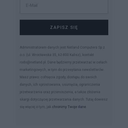
ZAPISZ SIĘ
Administratorem danych jest Netland Computers Sp z
o.o. (ul. Wrocławska 35, 62-800 Kalisz), kontakt:
rodo@netland.pl. Dane będziemy przetwarzać w celach
marketingowych, w tym do przesyłania newsletterów.
Masz prawo: cofnięcia zgody, dostępu do swoich
danych, ich sprostowania, usunięcia, ograniczenia
przetwarzania oraz przenoszenia, a także złożenia
skargi dotyczącej przetwarzania danych. Tutaj dowiesz
się więcej o tym, jak
chronimy Twoje dane
.