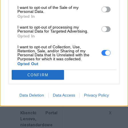
spraw od
I want to opt-out of the Sale of my
początku do
Personal Data.
końca
Opted In
Proaktywny
X
I want to opt-out of processing my
Personal Data for Targeted Advertising.
kontakt i
Opted In
zarządzanie
eskalacjami
I want to opt-out of Collection, Use,
Retention, Sale, and/or Sharing of my
Podstawowe
X
Personal Data that Is Unrelated with the
Purposes for which it was collected.
sprawozdania
Opted Out
(realizacja, ocena
usługi,
CONFIRM
powtarzające się
przypadki,
zgłoszenia
Data Deletion
Data Access
Privacy Policy
gwarancyjne I
poza gwarancyjne
Kliencki Portal
X
Lenovo,
niestandardowe