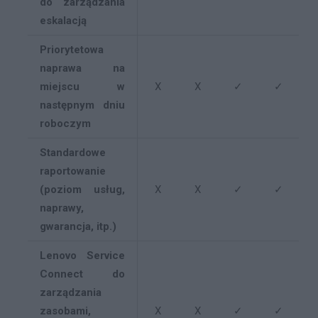
do zarządzania
eskalacją
Priorytetowa
naprawa na
miejscu w
X
X
✓
✓
następnym dniu
roboczym
Standardowe
raportowanie
(poziom usług,
X
X
✓
✓
naprawy,
gwarancja, itp.)
Lenovo Service
Connect do
zarządzania
zasobami,
X
X
✓
✓