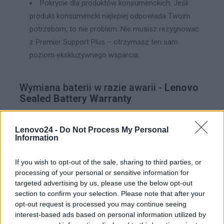
Pokrycie dla produktów konsumenckich: Jeśli
produkt konsumencki najlepiej odpowiada Twoim
potrzebom, to nie problem. Nie musisz rezygnować
z Premier Support Plus – otrzymasz ten sam
poziom ekskluzywnego wsparcia.
Wymiana baterii w razie awarii -
Lenovo
Sealed Battery Warranty
Lenovo24 -
Do Not Process My Personal
Większość użytkowników oczekuje kompleksowej
Information
ochrony swojego laptopa, w tym również baterii.
Wszystkie notebooki Lenovo standardowo objęte są 1-
If you wish to opt-out of the sale, sharing to third parties, or
letnią gwarancją na baterię jako część podstawowej
processing of your personal or sensitive information for
targeted advertising by us, please use the below opt-out
gwarancji urządzenia. Aby jednak przedłużyć ochronę
section to confirm your selection. Please note that after your
baterii nawet do 4 lat, użytkownik może wykupić usługę
opt-out request is processed you may continue seeing
Lenovo Sealed Battery Warranty
.
interest-based ads based on personal information utilized by