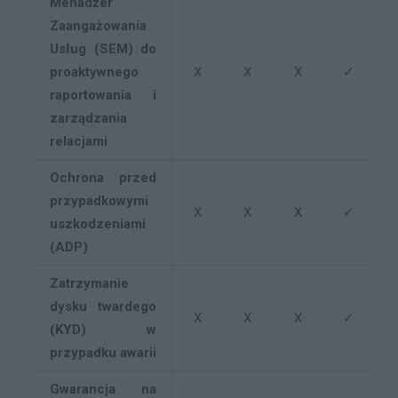
Menadżer
Zaangażowania
Usług (SEM) do
proaktywnego
X
X
X
✓
raportowania i
zarządzania
relacjami
Ochrona przed
przypadkowymi
X
X
X
✓
uszkodzeniami
(ADP)
Zatrzymanie
dysku twardego
X
X
X
✓
(KYD) w
przypadku awarii
Gwarancja na