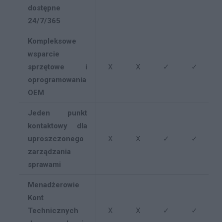
dostępne
24/7/365
Kompleksowe
wsparcie
sprzętowe i
X
X
✓
✓
oprogramowania
OEM
Jeden punkt
kontaktowy dla
uproszczonego
X
X
✓
✓
zarządzania
sprawami
Menadżerowie
Kont
Technicznych
X
X
✓
✓