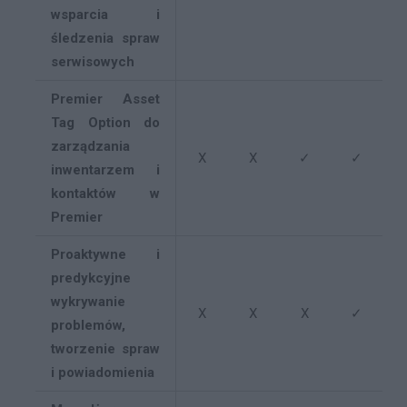
wsparcia i
śledzenia spraw
serwisowych
Premier Asset
Tag Option do
zarządzania
X
X
✓
✓
inwentarzem i
kontaktów w
Premier
Proaktywne i
predykcyjne
wykrywanie
X
X
X
✓
problemów,
tworzenie spraw
i powiadomienia