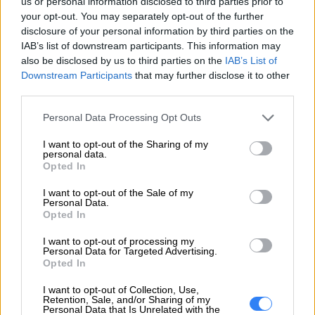
Usługa ta zapewnia jednorazową wymianę baterii w
us or personal information disclosed to third parties prior to
your opt-out. You may separately opt-out of the further
przypadku jej awarii po pierwszym roku lub gdy nie
disclosure of your personal information by third parties on the
spełnia standardów wydajności po 2-4 latach
IAB’s list of downstream participants. This information may
użytkowania.
also be disclosed by us to third parties on the
IAB’s List of
Sealed Battery Warranty zapewnia:
Downstream Participants
that may further disclose it to other
third parties.
Przedłużona ochrona
-
Zwiększ ochronę
Personal Data Processing Opt Outs
gwarancyjną baterii z 1 roku do nawet 4 lat,
zapewniając klientom długoterminowy spokój.
I want to opt-out of the Sharing of my
personal data.
Znaczne oszczędności
-
Zapewnij klientom
Opted In
opłacalne rozwiązanie, redukując koszty wymiany
I want to opt-out of the Sale of my
baterii nawet o 85%.
Personal Data.
Minimalizacja przestojów - Zwiększ ciągłość
Opted In
pracy użytkowników, zmniejszając czas wyłączenia
I want to opt-out of processing my
systemu dzięki przedłużonej gwarancji.
Personal Data for Targeted Advertising.
Opted In
Bezproblemowe wsparcie - Gwarantuj klientom
szybką pomoc certyfikowanych techników Lenovo, w
I want to opt-out of Collection, Use,
Retention, Sale, and/or Sharing of my
tym wymianę baterii na miejscu.
Personal Data that Is Unrelated with the