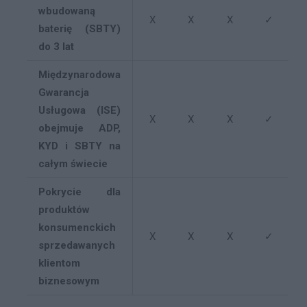
wbudowaną
X
X
X
✓
baterię (SBTY)
do 3 lat
Międzynarodowa
Gwarancja
Usługowa (ISE)
X
X
X
✓
obejmuje ADP,
KYD i SBTY na
całym świecie
Pokrycie dla
produktów
konsumenckich
X
X
X
✓
sprzedawanych
klientom
biznesowym