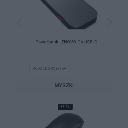
Dual-Mode
Powerbank LENOVO Go USB-C
Słuchawk
le Headset
SB-C Teams
DODAJ DO KOSZYKA
DODAJ DO
MYSZKI
66 ZŁ