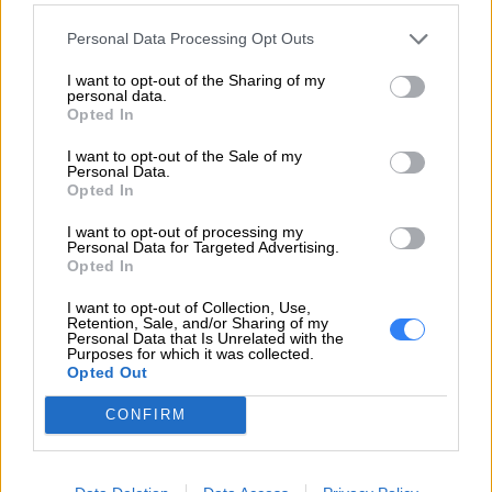
stałe wsparcie techniczne, dlatego w przypadku
jakichkolwiek wątpliwości czy pytań, możesz
Personal Data Processing Opt Outs
zwrócić się o pomoc do specjalisty. To
I want to opt-out of the Sharing of my
urządzenia, które będą dla Ciebie doskonałym
personal data.
Opted In
wsparciem w prowadzonym biznesie!
I want to opt-out of the Sale of my
Personal Data.
Opted In
OPIS PRODUKTU
I want to opt-out of processing my
Personal Data for Targeted Advertising.
Opted In
Product Information provided by the Manufacturer
I want to opt-out of Collection, Use,
Retention, Sale, and/or Sharing of my
Personal Data that Is Unrelated with the
Opis
Purposes for which it was collected.
Opted Out
CONFIRM
Cechy