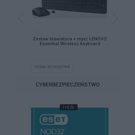
mysz Lenovo
Zestaw klawiatura + mysz LENOVO
Klawi
ess Combo
Essential Wireless Keyboard
num
DODAJ DO KOSZYKA
DODAJ DO
CYBERBEZPIECZEŃSTWO
113 ZŁ