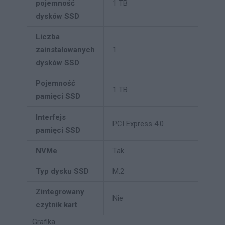
pojemność
1 TB
dysków SSD
Liczba
zainstalowanych
1
dysków SSD
Pojemność
1 TB
pamięci SSD
Interfejs
PCI Express 4.0
pamięci SSD
NVMe
Tak
Typ dysku SSD
M.2
Zintegrowany
Nie
czytnik kart
Grafika