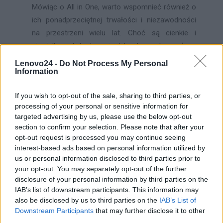
Mówiąc o All in One, warto wspomnieć również o
ich ponadprzeciętnej trwałości i niezawodności
na przestrzeni wielu lat. Choć są cienkie i
niewielkie, ich budowa jest bardzo wytrzymała, a
specjalne systemy chłodzące powodują, że
Lenovo24 -
Do Not Process My Personal
Information
komputery Lenovo
nie przegrzewają się i nie
istnieje ryzyko uszkodzenia ich podzespołów w
If you wish to opt-out of the sale, sharing to third parties, or
wyniku zbyt wysokiej temperatury. To urządzenia
processing of your personal or sensitive information for
doskonałe również dla tych osób, które cenią
targeted advertising by us, please use the below opt-out
sobie oszczędności i ekologiczne rozwiązania –
section to confirm your selection. Please note that after your
specjalny tryb monitorowania wykorzystania
opt-out request is processed you may continue seeing
interest-based ads based on personal information utilized by
energii pozwala znacznie ograniczyć koszty oraz
us or personal information disclosed to third parties prior to
pracować przez dłuższy czas, bez konieczności
your opt-out. You may separately opt-out of the further
ładowania komputera.
disclosure of your personal information by third parties on the
IAB’s list of downstream participants. This information may
Komputery Lenovo
z serii All in One działają na
also be disclosed by us to third parties on the
IAB’s List of
Downstream Participants
that may further disclose it to other
systemach Microsoft Windows 10 i posiadają
third parties.