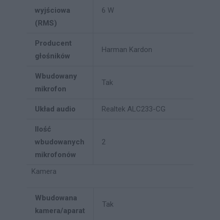
wyjściowa
6 W
(RMS)
Producent
Harman Kardon
głośników
Wbudowany
Tak
mikrofon
Układ audio
Realtek ALC233-CG
Ilość
wbudowanych
2
mikrofonów
Kamera
Wbudowana
Tak
kamera/aparat