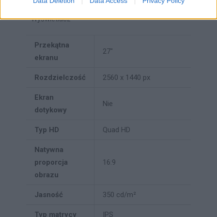
Data Deletion
Data Access
Privacy Policy
Wyświetlacz
Przekątna
27"
ekranu
Rozdzielczość
2560 x 1440 px
Ekran
Nie
dotykowy
Typ HD
Quad HD
Natywna
proporcja
16:9
obrazu
Jasność
350 cd/m²
Typ matrycy
IPS