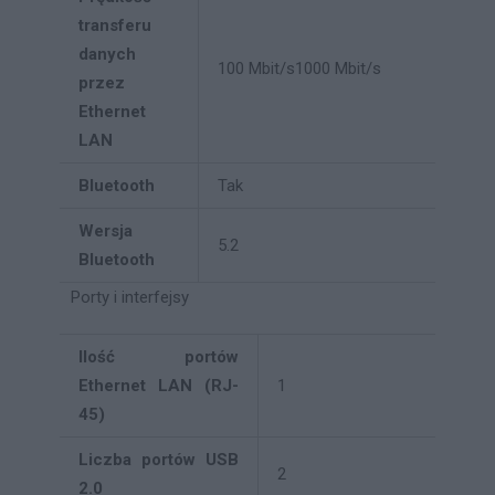
transferu
danych
100 Mbit/s
1000 Mbit/s
przez
Ethernet
LAN
Bluetooth
Tak
Wersja
5.2
Bluetooth
Porty i interfejsy
Ilość portów
Ethernet LAN (RJ-
1
45)
Liczba portów USB
2
2.0