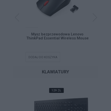
Pad USB-C
Mysz bezprzewodowa Lenovo
Mysz be
ThinkPad Essential Wireless Mouse
DODAJ DO KOSZYKA
DODAJ DO
KLAWIATURY
129 ZŁ