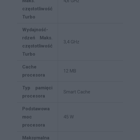
Maks.
4,6 GHz
częstotliwość
Turbo
Wydajność-
rdzeń Maks.
3,4 GHz
częstotliwość
Turbo
Cache
12 MB
procesora
Typ pamięci
Smart Cache
procesora
Podstawowa
moc
45 W
procesora
Maksymalna