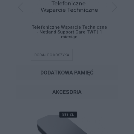
systemu
Telefoniczne Wsparcie Techniczne
Telefoni
 11
- Netland Support Care TWT | 1
- Netla
miesiąc
DODAJ DO KOSZYKA
DODAJ DO
DODATKOWA PAMIĘĆ
AKCESORIA
588 ZŁ