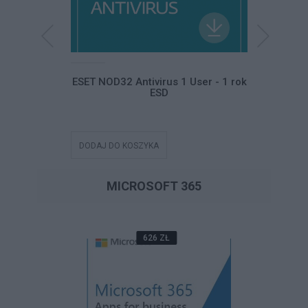
ltimate ESD
ESET NOD32 Antivirus 1 User - 1 rok
ESET NO
ESD
DODAJ DO KOSZYKA
DODAJ DO
MICROSOFT 365
626 ZŁ