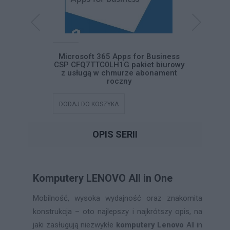
ss Standard
Microsoft 365 Apps for Business
Microsof
iet biurowy
CSP CFQ7TTC0LH1G pakiet biurowy
CFQ7TTC
abonament
z usługą w chmurze abonament
usługą
roczny
DODAJ DO KOSZYKA
DODAJ DO
OPIS SERII
Komputery LENOVO All in One
Mobilność, wysoka wydajność oraz znakomita
konstrukcja – oto najlepszy i najkrótszy opis, na
jaki zasługują niezwykłe
komputery Lenovo
All in