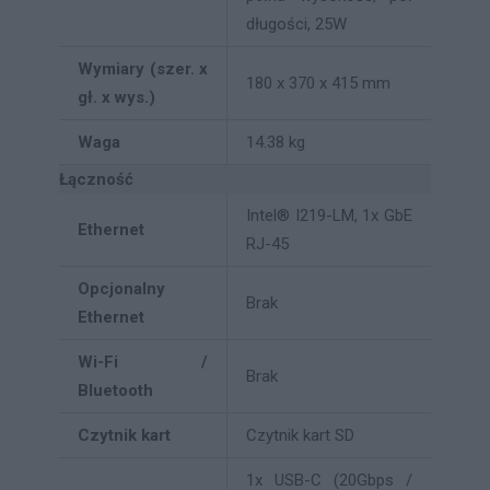
długości, 25W
Wymiary (szer. x
180 x 370 x 415 mm
gł. x wys.)
Waga
14.38 kg
Łączność
Intel® I219-LM, 1x GbE
Ethernet
RJ-45
Opcjonalny
Brak
Ethernet
Wi-Fi /
Brak
Bluetooth
Czytnik kart
Czytnik kart SD
1x USB-C (20Gbps /