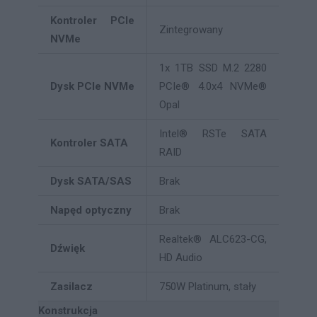
Kontroler PCIe
Zintegrowany
NVMe
1x 1TB SSD M.2 2280
Dysk PCIe NVMe
PCIe® 4.0x4 NVMe®
Opal
Intel® RSTe SATA
Kontroler SATA
RAID
Dysk SATA/SAS
Brak
Napęd optyczny
Brak
Realtek® ALC623-CG,
Dźwięk
HD Audio
Zasilacz
750W Platinum, stały
Konstrukcja