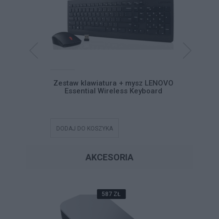
mysz Lenovo
Zestaw klawiatura + mysz LENOVO
Klawi
ess Combo
Essential Wireless Keyboard
num
DODAJ DO KOSZYKA
DODAJ DO
AKCESORIA
587 ZŁ