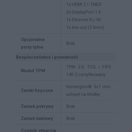
1x HDMI 2.1 TMDS
2x DisplayPort 1.4
1x Ethernet RJ-45
1x line-out (3.5mm)
Opcjonalne
Brak
porty tylne
Bezpieczeństwo i prywatność
TPM 2.0, TCG i FIPS
Moduł TPM
140-2 certyfikowany
Kensington® 3x7 mm,
Zamki fizyczne
uchwyt na kłódkę
Zamek pokrywy
Brak
Zamek kablowy
Brak
Czujnik otwarcia