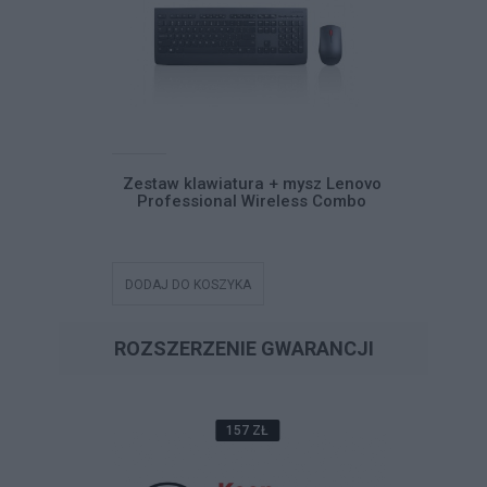
mysz Lenovo
Zestaw klawiatura + mysz Lenovo
Zestaw k
ess Combo
Professional Wireless Combo
Profes
DODAJ DO KOSZYKA
DODAJ DO
ROZSZERZENIE GWARANCJI
157 ZŁ