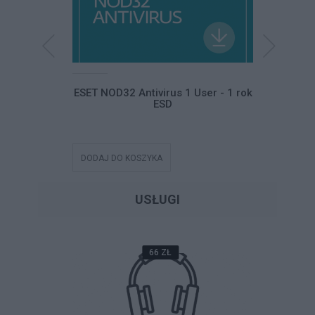
Home and
ESET NOD32 Antivirus 1 User - 1 rok
ESET NO
ski ESD
ESD
DODAJ DO KOSZYKA
DODAJ DO
USŁUGI
66 ZŁ