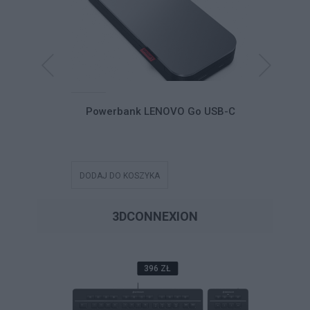
Dual-Mode
Powerbank LENOVO Go USB-C
Słuchawk
le Headset
SB-C Teams
DODAJ DO KOSZYKA
DODAJ DO
3DCONNEXION
396 ZŁ