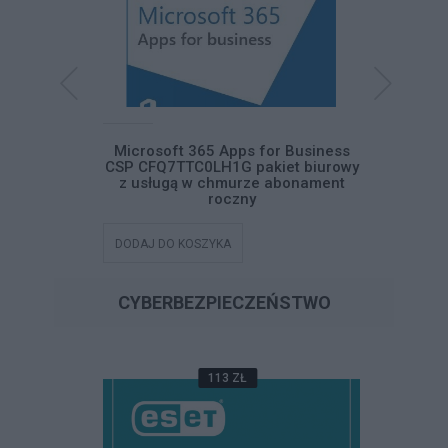
ss Standard
Microsoft 365 Apps for Business
Microsof
iet biurowy
CSP CFQ7TTC0LH1G pakiet biurowy
CFQ7TTC
abonament
z usługą w chmurze abonament
usługą
roczny
DODAJ DO KOSZYKA
DODAJ DO
CYBERBEZPIECZEŃSTWO
113 ZŁ