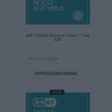
ltimate ESD
ESET NOD32 Antivirus 1 User - 1 rok
ESET NO
ESD
DODAJ DO KOSZYKA
DODAJ DO
OPROGRAMOWANIE
113 ZŁ