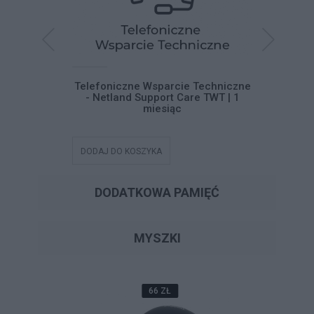
systemu
Telefoniczne Wsparcie Techniczne
Telefoni
 11
- Netland Support Care TWT | 1
- Netla
miesiąc
DODAJ DO KOSZYKA
DODAJ DO
DODATKOWA PAMIĘĆ
MYSZKI
66 ZŁ