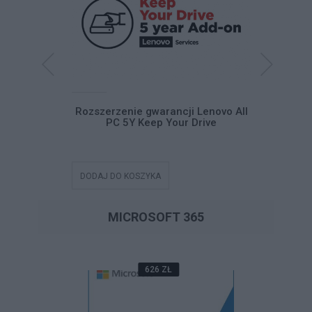
cji LENOVO
Rozszerzenie gwarancji Lenovo All
Rozszerze
er Support -
PC 5Y Keep Your Drive
PC 3
ort Plus
DODAJ DO KOSZYKA
DODAJ DO
MICROSOFT 365
626 ZŁ