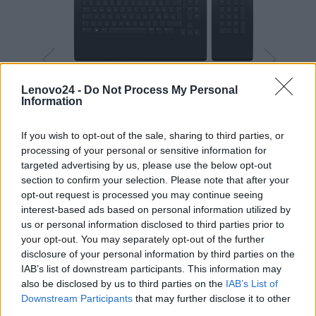
Lenovo24 -
Do Not Process My Personal
Information
r + mysz
Klawiatura 3dconnexion Keyboard
Klawiat
se Wireless
Pro + Numpad US
th
If you wish to opt-out of the sale, sharing to third parties, or
processing of your personal or sensitive information for
targeted advertising by us, please use the below opt-out
DODAJ DO KOSZYKA
DODAJ DO
section to confirm your selection. Please note that after your
opt-out request is processed you may continue seeing
interest-based ads based on personal information utilized by
OPIS SERII
us or personal information disclosed to third parties prior to
your opt-out. You may separately opt-out of the further
disclosure of your personal information by third parties on the
IAB’s list of downstream participants. This information may
Stacje robocze LENOVO
also be disclosed by us to third parties on the
IAB’s List of
ThinkStation P
Downstream Participants
that may further disclose it to other
third parties.