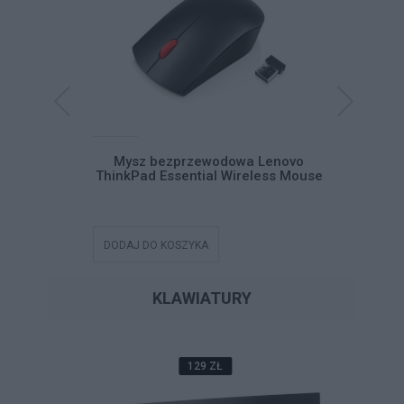
Pad USB-C
Mysz bezprzewodowa Lenovo
Mysz be
ThinkPad Essential Wireless Mouse
DODAJ DO KOSZYKA
DODAJ DO
KLAWIATURY
129 ZŁ