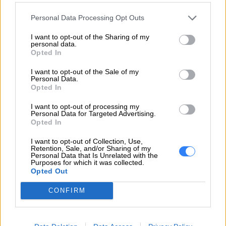
Firma Lenovo wychodzi naprzeciw potrzebom
wszystkich swoich klientów, którzy poszukują
Personal Data Processing Opt Outs
stacji roboczej do obsługi najbardziej
I want to opt-out of the Sharing of my
wymagających aplikacji i tym samym
personal data.
Opted In
bezproblemowej, efektywnej pracy każdego dnia i
w każdych warunkach. Oto seria
komputerów
I want to opt-out of the Sale of my
Personal Data.
Lenovo
ThinkStation P, w skład której wchodzą
Opted In
urządzenia o bardzo zróżnicowanych funkcjach i
parametrach, wśród których każdy ma możliwość
I want to opt-out of processing my
Personal Data for Targeted Advertising.
znalezienia rozwiązania dokładnie dopasowanego
Opted In
do własnych potrzeb.
I want to opt-out of Collection, Use,
Retention, Sale, and/or Sharing of my
ThinkStation P – stacje robocze dla
Personal Data that Is Unrelated with the
Purposes for which it was collected.
najbardziej wymagających
Opted Out
Inwestując w któryś
komputer Lenovo
z tej serii,
CONFIRM
możesz liczyć przede wszystkim na potężne
parametry, które nie tylko pozwolą Ci na obsługę
najbardziej wymagających i skomplikowanych