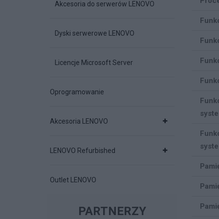
Proce
Akcesoria do serwerów LENOVO
Funkc
Dyski serwerowe LENOVO
Funkc
Funkc
Licencje Microsoft Server
Funkc
Oprogramowanie
Fun
syst
Akcesoria LENOVO
Funk
syst
LENOVO Refurbished
Pami
Outlet LENOVO
Pami
Pamię
PARTNERZY