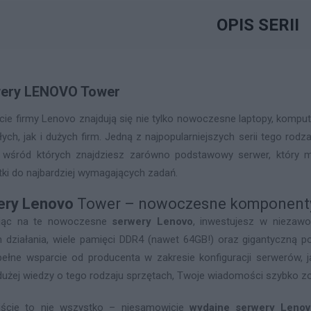
OPIS SERII
ery LENOVO Tower
cie firmy Lenovo znajdują się nie tylko nowoczesne laptopy, komput
łych, jak i dużych firm. Jedną z najpopularniejszych serii tego rod
 wśród których znajdziesz zarówno podstawowy serwer, który m
tki do najbardziej wymagających zadań.
ery Lenovo
Tower – nowoczesne komponenty 
ając na te nowoczesne
serwery Lenovo
, inwestujesz w niezawo
 działania, wiele pamięci DDR4 (nawet 64GB!) oraz gigantyczną
pełne wsparcie od producenta w zakresie konfiguracji serwerów, j
użej wiedzy o tego rodzaju sprzętach, Twoje wiadomości szybko zo
iście to nie wszystko – niesamowicie
wydajne serwery Leno