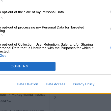
In
o opt-out of the Sale of my Personal Data.
In
to opt-out of processing my Personal Data for Targeted
ing.
tr
In
owadzenie - Nazwa
ThinkSystem
o opt-out of Collection, Use, Retention, Sale, and/or Sharing
uktu
ersonal Data that Is Unrelated with the Purposes for which it
lected.
Out
wadzenie - Nazwa serii
ST650 V3
uktu
CONFIRM
n - Model
Wieża (Tower)
Data Deletion
Data Access
Privacy Policy
sor - Typ procesora
Intel Xeon Silver 4514Y 16 rdzeni 
esor - Maksymalna liczba
2
esorów