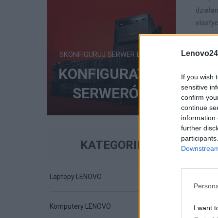
działa
elasty
pamięc
Lenovo24
SKONFIGURUJ SERWER LENOVO
Bezp
KONFIGURATOR
Warto
If you wish 
sensitive in
dzięki
SERWERÓW
confirm you
przełą
continue se
której
information 
further disc
Sprawd
participants
KATEGORIE
Downstream 
dopaso
przyda
Laptopy LENOVO
Persona
Komputery LENOVO
I want t