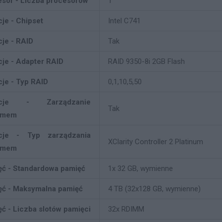
sor - Liczba procesorów
1
je - Chipset
Intel C741
je - RAID
Tak
je - Adapter RAID
RAID 9350-8i 2GB Flash
je - Typ RAID
0,1,10,5,50
kcje - Zarządzanie
Tak
emem
cje - Typ zarządzania
XClarity Controller 2 Platinum
emem
ęć - Standardowa pamięć
1x 32 GB, wymienne
ęć - Maksymalna pamięć
4 TB (32x128 GB, wymienne)
ć - Liczba slotów pamięci
32x RDIMM