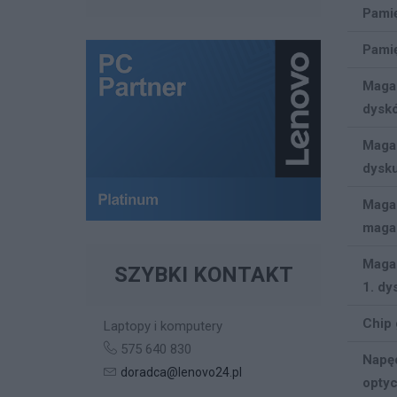
Pamię
Pamię
Mag
dysk
Mag
dysk
Mag
maga
Maga
SZYBKI KONTAKT
1. dy
Chip 
Laptopy i komputery
575 640 830
Nap
doradca@lenovo24.pl
opty