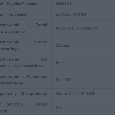
ć - Szybkość pamięci
5600 MHz
ć - Typ pamięci
DDR5 ECC RDIMM
azynowanie - Zatoki
8x 2,5 cala Hot Swap SAS
ów w systemie
azynowanie - Format
2,5 cala
u twardego
azynowanie - Typ
Brak
zynu 1. dysku twardego
zynowanie - Pojemność
Brak HDD
sku twardego
graficzny - Chip graficzny
Matrox G200eR2 16 MB
ęd optyczny - Napęd
Nie
czny