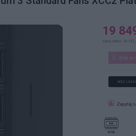
ium 3 Standard Fans XCC2 Pla
19 849
Cena netto: 16 137,
Brak w 
WEŹ LEAS
Zapytaj o