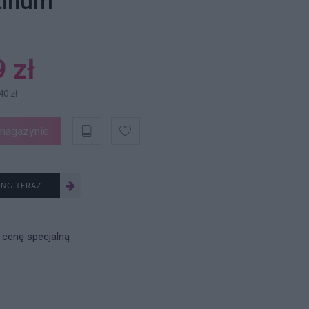
tinum
 zł
40 zł
magazynie
ING TERAZ
 cenę specjalną