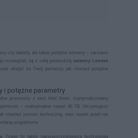
ery czy tablety, ale także potężne serwery – zarówno
zaju rozwiązań, są z całą pewnością
serwery Lenovo
oże służyć za Twój pierwszy, jak również potężne
i potężne parametry
dne procesory z serii Intel Xeon, zoptymalizowany
 pojemność – maksymalnie nawet 40 TB. Otrzymujesz
ak również pomoc techniczną, więc nawet jeżeli nie
staną uzupełnione.
vo
Tower to także najnowocześniejsza technologia