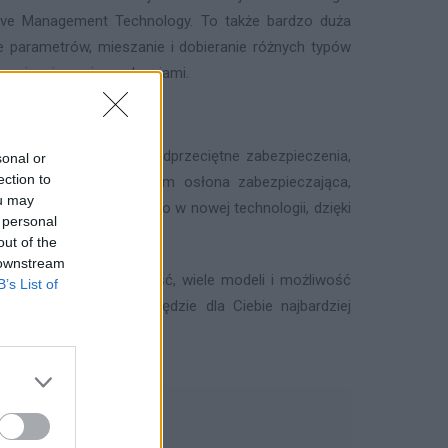
ctive Management Technology. To także bardzo duża
e parametrów, mieszanie i dobieranie różnych typów
zenie z innymi urządzeniami.
erii Tower to także ponadprzeciętne zabezpieczenia,
sonal or
ection to
zne i programowe, w tym osłona zabezpieczająca,
ou may
pokój. Serwery wykonano w nowej technologii, dzięki
 personal
out of the
 downstream
to ogromna różnorodność, wiele modeli i możliwość
B’s List of
. Postaw na to, co będzie dla Ciebie najbardziej
TU