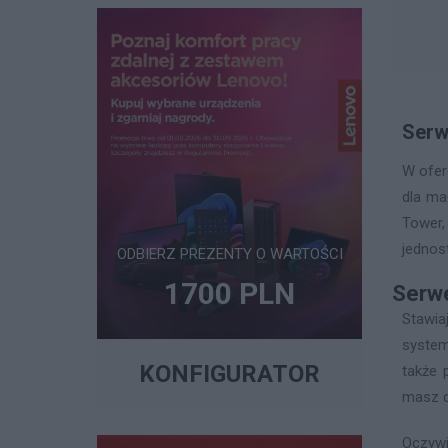
Serw
W ofer
dla ma
Tower,
jednos
ODBIERZ PREZENTY O WARTOŚCI
1700 PLN
Serw
Stawi
system
KONFIGURATOR
także 
masz d
Oczyw