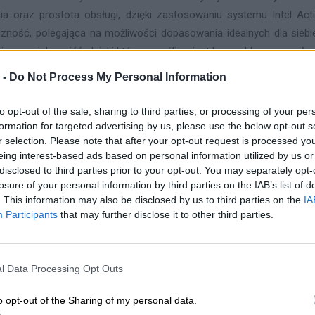
nia oraz prostota obsługi, dzięki zastosowaniu systemu Intel A
czność, polegająca na możliwości dopasowania idealnych dla siebi
i oraz wiele wejść, dzięki którym możliwe jest bezproblemowe połąc
 -
Do Not Process My Personal Information
ieczeństwo, jakiego potrzebujesz!
 również wspomnieć o tym, że
nowoczesne serwery Lenovo
z s
to opt-out of the sale, sharing to third parties, or processing of your per
formation for targeted advertising by us, please use the below opt-out s
 którym będziesz spokojny o swoje dane. Zabezpieczenia fizyc
r selection. Please note that after your opt-out request is processed y
cznik antywłamaniowy czy gniazdo blokady Kensington gwarantują s
eing interest-based ads based on personal information utilized by us or
 są one energooszczędne.
disclosed to third parties prior to your opt-out. You may separately opt-
losure of your personal information by third parties on the IAB’s list of
ź jakie
serwery Lenovo
są do Twojej dyspozycji – seria Tower 
. This information may also be disclosed by us to third parties on the
IA
Participants
that may further disclose it to other third parties.
wania konkretnego urządzenia do swoich indywidualnych potrzeb
tne i zaoszczędź mnóstwo pieniędzy!
l Data Processing Opt Outs
OPIS PRODUK
o opt-out of the Sharing of my personal data.