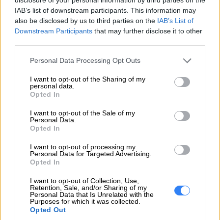
Pamięć
IAB’s list of downstream participants. This information may
also be disclosed by us to third parties on the
IAB’s List of
Maksymalna pojemność pamięci
128 GB
Downstream Participants
that may further disclose it to other
Typ pamięci wewnętrznej
DDR5-SDRAM
third parties.
Układ pamięci
1 x 32 GB
Personal Data Processing Opt Outs
Gniazda pamięci
4x DIMM
I want to opt-out of the Sharing of my
personal data.
Prędkość zegara pamięci
4400 MHz
Opted In
Pamięć wewnętrzna
32 GB
I want to opt-out of the Sale of my
Personal Data.
Opted In
Nośnik danych
I want to opt-out of processing my
Personal Data for Targeted Advertising.
Opted In
Całkowita pojemność przechowywania
1,92 TB
I want to opt-out of Collection, Use,
Napędy optyczne
Nie
Retention, Sale, and/or Sharing of my
Personal Data that Is Unrelated with the
Liczba zainstalowanych dysków SSD
2
Purposes for which it was collected.
Opted Out
Pojemność pamięci SSD
960 GB