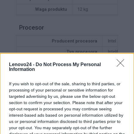
Waga produktu
12 kg
Procesor
Producent procesora
Intel
Typ procesora
Intel® Xeon
Liczba rdzeni procesora
8
Lenovo24 -
Do Not Process My Personal
Information
Maksymalne taktowanie procesora
5,4 GHz
If you wish to opt-out of the sale, sharing to third parties, or
Taktowanie procesora
2,7 GHz
processing of your personal or sensitive information for
Wydajne rdzenie
8
targeted advertising by us, please use the below opt-out
section to confirm your selection. Please note that after your
Cache procesora
24 MB
opt-out request is processed you may continue seeing
interest-based ads based on personal information utilized by
Liczba procesorów
1
us or personal information disclosed to third parties prior to
your opt-out. You may separately opt-out of the further
disclosure of your personal information by third parties on the