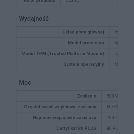
Kolor produktu
Czarny
Wydajność
Układ płyty głównej
Intel C26
Model procesora
6353P
Moduł TPM (Trusted Platform Module)
Tak
System operacyjny
Microsoft
Moc
Zasilanie
500 W
Częstotliwość wejściowa zasilania
50/60 Hz
Napiecie wejsciowe zasialcza
100 - 240 V
Certyfikat 80 PLUS
80 PLUS Plat