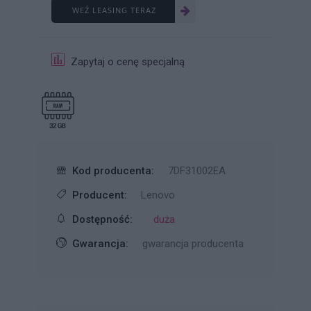
WEŹ LEASING TERAZ
Zapytaj o cenę specjalną
Kod producenta:
7DF31002EA
Producent:
Lenovo
Dostępność:
duża
Gwarancja:
gwarancja producenta