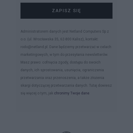
ZAPISZ SIĘ
Administratorem danych jest Netland Computers Sp z
o.o. (ul. Wrocławska 35, 62-800 Kalisz), kontakt:
rodo@netland.pl. Dane będziemy przetwarzać w celach
marketingowych, w tym do przesyłania newsletterów.
Masz prawo: cofnięcia zgody, dostępu do swoich
danych, ich sprostowania, usunięcia, ograniczenia
przetwarzania oraz przenoszenia, a także złożenia
skargi dotyczącej przetwarzania danych. Tutaj dowiesz
się więcej o tym, jak
chronimy Twoje dane
.