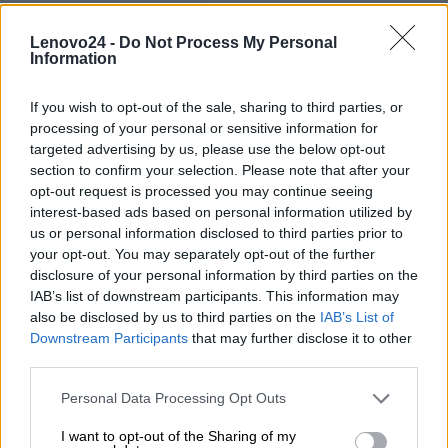
PCIe
ekonomiczny
Lenovo24 -
Do Not Process My Personal
Information
2x USB 3.2 Gen 1 (5
Gbps) Type-A ports,
If you wish to opt-out of the sale, sharing to third parties, or
processing of your personal or sensitive information for
1x USB 3.2 Gen 1 (5
targeted advertising by us, please use the below opt-out
Porty przód
section to confirm your selection. Please note that after your
Gbps) Type-C,
opt-out request is processed you may continue seeing
interest-based ads based on personal information utilized by
1x USB 2.0 Type-C
us or personal information disclosed to third parties prior to
connector
your opt-out. You may separately opt-out of the further
disclosure of your personal information by third parties on the
IAB’s list of downstream participants. This information may
1x RJ-45 RS-232 serial
also be disclosed by us to third parties on the
IAB’s List of
Porty tył
console connector for
Downstream Participants
that may further disclose it to other
OS/BIOS or XCC
third parties.
Oprogramowanie
Personal Data Processing Opt Outs
System
I want to opt-out of the Sharing of my
Brak systemu