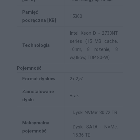
Pamięć
15360
podręczna [KB]
Intel Xeon D - 2733NT
series (15 MB cache,
Technologia
10nm, 8 rdzenie, 8
wątków, TDP 80-W)
Pojemność
Format dysków
2x 2,5"
Zainstalowane
Brak
dyski
Dyski NVMe: 30.72 TB
Maksymalna
Dyski SATA i NVMe:
pojemność
15.36 TB