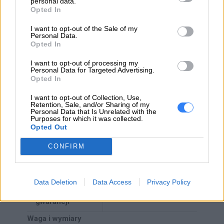
personal data.
operacyjny
Opted In
Gwarancja
I want to opt-out of the Sale of my
Personal Data.
Długość
Opted In
gwarancji dla
36 miesięcy
osób gwarancji
I want to opt-out of processing my
Personal Data for Targeted Advertising.
Opted In
Długość
gwarancji dla
36 miesięcy
I want to opt-out of Collection, Use,
Retention, Sale, and/or Sharing of my
firm
Personal Data that Is Unrelated with the
Purposes for which it was collected.
Opted Out
Rodzaj
Basic On-Site (na
gwarancji
miejscu u klienta)
CONFIRM
Możliwość
wykupienia
Tak, prosimy o kontakt
Data Deletion
Data Access
Privacy Policy
dodatkowej
mailowy
gwarancji
Waga i wymiary