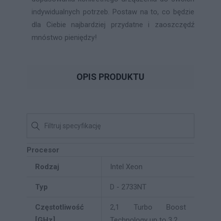
indywidualnych potrzeb. Postaw na to, co będzie
dla Ciebie najbardziej przydatne i zaoszczędź
mnóstwo pieniędzy!
OPIS PRODUKTU
Procesor
Rodzaj
Intel Xeon
Typ
D - 2733NT
Częstotliwość
2,1 Turbo Boost
[GHz]
Technology up to 3,2