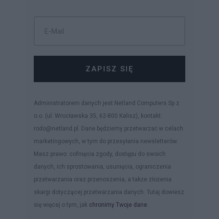
ZAPISZ SIĘ
Administratorem danych jest Netland Computers Sp z
o.o. (ul. Wrocławska 35, 62-800 Kalisz), kontakt:
rodo@netland.pl. Dane będziemy przetwarzać w celach
marketingowych, w tym do przesyłania newsletterów.
Masz prawo: cofnięcia zgody, dostępu do swoich
danych, ich sprostowania, usunięcia, ograniczenia
przetwarzania oraz przenoszenia, a także złożenia
skargi dotyczącej przetwarzania danych. Tutaj dowiesz
się więcej o tym, jak
chronimy Twoje dane
.