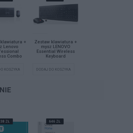
klawiatura +
Zestaw klawiatura +
Klawiatura
z Lenovo
mysz LENOVO
bezprzewodowa
fessional
Essential Wireless
numeryczna Lenovo
less Combo
Keyboard
Go
DO KOSZYKA
DODAJ DO KOSZYKA
DODAJ DO KOSZYKA
NIE
38 ZŁ
646 ZŁ
589 ZŁ