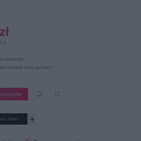
zł
5 zł
a kurierem
ukt możesz mieć już jutro
o koszyka
ING TERAZ