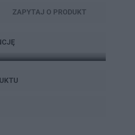
ZAPYTAJ O PRODUKT
 ROZSZERZENIA GWARANCJI
ARANCJI
NCJĘ
ZOBACZ OPCJE
DUKTU