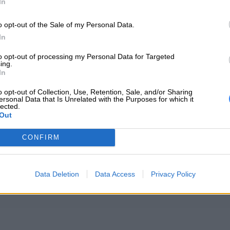
In
o opt-out of the Sale of my Personal Data.
588 ZŁ
219 ZŁ
7
In
to opt-out of processing my Personal Data for Targeted
ing.
In
o opt-out of Collection, Use, Retention, Sale, and/or Sharing
ersonal Data that Is Unrelated with the Purposes for which it
lected.
OVO
Powerbank LENOVO
Słuchawki LENOVO
Słucha
ess
Go USB-C
bezprzewodowe
EPOS A
Out
Stereo Headset
ANC USB
ura
CONFIRM
eams
A
DODAJ DO KOSZYKA
DODAJ DO KOSZYKA
DODAJ 
Data Deletion
Data Access
Privacy Policy
MYSZKI