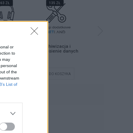
63 ZŁ
135 ZŁ
68 ZŁ
efoniczne
Archiwizacja i
Instalacja
sonal or
e Techniczne
przeniesienie danych
oprogramowania
ection to
and Support
ou may
 TWT | 12
iesięcy
 personal
out of the
DO KOSZYKA
DODAJ DO KOSZYKA
DODAJ DO KOSZYKA
 downstream
B’s List of
IĘĆ