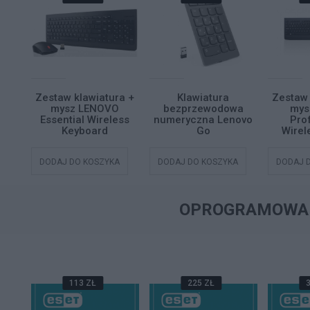
ra +
Zestaw klawiatura +
Klawiatura
Zestaw 
mysz LENOVO
bezprzewodowa
mys
Essential Wireless
numeryczna Lenovo
Pro
bo
Keyboard
Go
Wire
A
DODAJ DO KOSZYKA
DODAJ DO KOSZYKA
DODAJ 
OPROGRAMOWA
113 ZŁ
225 ZŁ
3