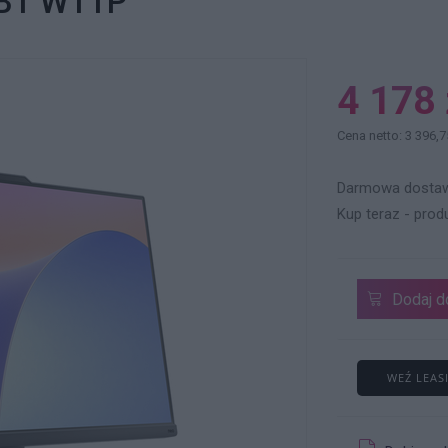
 BT W11P
4 178 
Cena netto: 3 396,7
Darmowa dostaw
Kup teraz - prod
Dodaj d
WEŹ LEAS