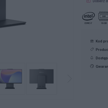
Dobierz d
Kod pr
Produc
Dostęp
Gwaran