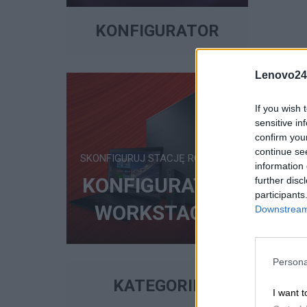
135 ZŁ
68 ZŁ
20 ZŁ
KONFIGURATOR
Lenovo24
Archiwizacja i
Instalacja
Wgrywanie obr
If you wish 
zeniesienie danych
oprogramowania
systemu Window
sensitive in
/ 11
confirm you
continue se
SKONFIGURUJ STACJĘ ROBOCZĄ
information 
ODAJ DO KOSZYKA
DODAJ DO KOSZYKA
DODAJ DO KOSZYK
KONFIGURATOR
further disc
participants
WORKSTACJI
Downstream 
Persona
KATEGORIE
I want t