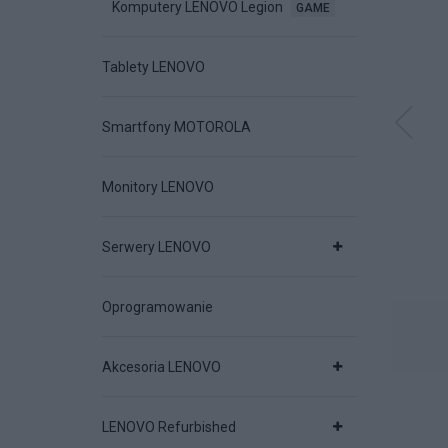
Komputery LENOVO Legion
GAME
205 ZŁ
84 ZŁ
70 ZŁ
Tablety LENOVO
Smartfony MOTOROLA
sz bezprzewodowa
Mysz bezprzewodowa
Mysz LENOV
Monitory LENOVO
NOVO Multi-device
LENOVO Professional
ThinkPad USB
X9 Edition
Rechargeable
Compact
Serwery LENOVO
ODAJ DO KOSZYKA
DODAJ DO KOSZYKA
DODAJ DO KOSZYK
Oprogramowanie
Akcesoria LENOVO
LENOVO Refurbished
129 ZŁ
242 ZŁ
300 ZŁ