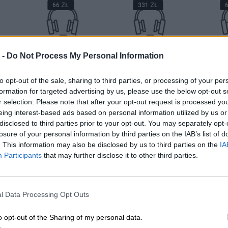
66 ZŁ
331 ZŁ
6
 -
Do Not Process My Personal Information
azu
Telefoniczne
Telefoniczne
Tel
to opt-out of the sale, sharing to third parties, or processing of your per
s 10
Wsparcie Techniczne
Wsparcie Techniczne
Wsparci
formation for targeted advertising by us, please use the below opt-out s
- Netland Support
- Netland Support
- Netl
r selection. Please note that after your opt-out request is processed y
Care TWT | 1 miesiąc
Care TWT | 6 miesięcy
Care
m
eing interest-based ads based on personal information utilized by us or
disclosed to third parties prior to your opt-out. You may separately opt-
A
DODAJ DO KOSZYKA
DODAJ DO KOSZYKA
DODAJ 
losure of your personal information by third parties on the IAB’s list of
. This information may also be disclosed by us to third parties on the
IA
Participants
that may further disclose it to other third parties.
DODATKOWA PAM
l Data Processing Opt Outs
AKCESORIA
o opt-out of the Sharing of my personal data.