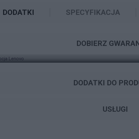
DODATKI
SPECYFIKACJA
ZNAJDŹ ODPOWIEDNIE ROZWIĄZANIE W ZAKRESIE
WYSZUKIWARKA GW
DOBIERZ GWARA
KOMPUTER LENOVO THINKCENTRE NEO 50A
DODATKI DO PRO
USŁUGI