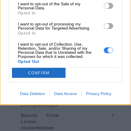
I want to opt-out of the Sale of my
spraw od
Personal Data.
początku do
Opted In
końca
I want to opt-out of processing my
Proaktywny
X
Personal Data for Targeted Advertising.
kontakt i
Opted In
zarządzanie
I want to opt-out of Collection, Use,
eskalacjami
Retention, Sale, and/or Sharing of my
Personal Data that Is Unrelated with the
Podstawowe
X
Purposes for which it was collected.
Opted Out
sprawozdania
(realizacja, ocena
CONFIRM
usługi,
powtarzające się
przypadki,
zgłoszenia
Data Deletion
Data Access
Privacy Policy
gwarancyjne I
poza gwarancyjne
Kliencki Portal
X
Lenovo,
niestandardowe