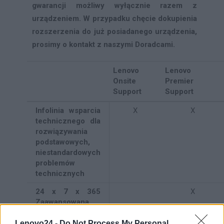
gwarancji możliwy wyłącznie razem z
urządzeniem. W przypadku chęcie dokupienia
rozszerzenia do już posiadanego urządzenia,
prosimy o kontakt z naszymi Doradcami.
Lenovo
Lenovo
Onsite
Premier
Support
Support
Infolinia wsparcia
X
X
technicznego dla
rozwiązywania
podstawowych,
niestandardowych
problemów
technicznych
24 x 7 x 365
X
Zaawansowana
pomoc
techniczna pod
Lenovo24 -
Do Not Process My Personal