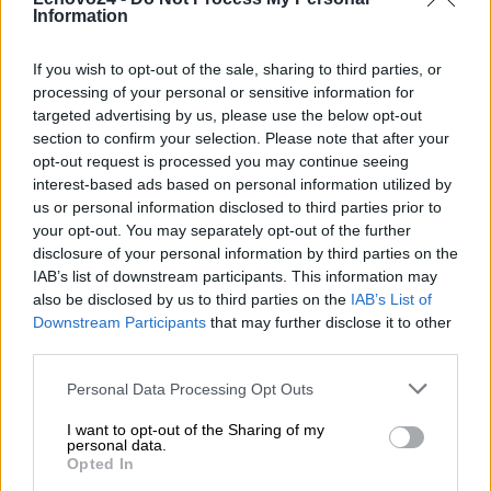
Information
specjalnym
numerem
telefonu
If you wish to opt-out of the sale, sharing to third parties, or
processing of your personal or sensitive information for
Zgłoszenia
Standard
Next-
targeted advertising by us, please use the below opt-out
serwisowe oraz
SLAs
business-
section to confirm your selection. Please note that after your
wysyłka części
day onsite
opt-out request is processed you may continue seeing
labor &
interest-based ads based on personal information utilized by
parts
us or personal information disclosed to third parties prior to
prioritization
your opt-out. You may separately opt-out of the further
disclosure of your personal information by third parties on the
IAB’s list of downstream participants. This information may
Kompleksowe
X
also be disclosed by us to third parties on the
IAB’s List of
wsparcie
Downstream Participants
that may further disclose it to other
sprzętowe oraz
third parties.
oprogramowania
producenta
Personal Data Processing Opt Outs
Bezpośredni
X
I want to opt-out of the Sharing of my
kontakt dla
personal data.
ułatwienia
Opted In
proawadzenia