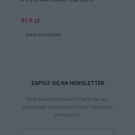
IPS QHD 4ms HDMI DP USB USB-C
919 zł
DODAJ DO KOSZYKA
ZAPISZ SIĘ NA NEWSLETTER
Bądź zawsze na bieżąco! Zapisz się, aby
otrzymywać informacje o ofercie i aktualnych
promocjach.