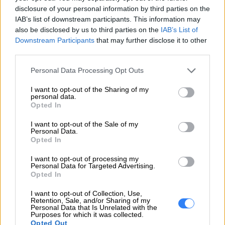
disclosure of your personal information by third parties on the
info_pl@lenovo.com
IAB’s list of downstream participants. This information may
https://lenovo.com
also be disclosed by us to third parties on the
IAB’s List of
Downstream Participants
that may further disclose it to other
Pomoc
third parties.
https://support.lenovo.com/pl/pl/
techniczna
Personal Data Processing Opt Outs
I want to opt-out of the Sharing of my
personal data.
Opted In
I want to opt-out of the Sale of my
ZAPYTAJ O PRODUKT
Personal Data.
Opted In
Zapytanie o "Monitor LENOVO ThinkVision
I want to opt-out of processing my
C27q-30 27 VA WQHD 4ms HDMI DP "
Personal Data for Targeted Advertising.
Opted In
I want to opt-out of Collection, Use,
Retention, Sale, and/or Sharing of my
EMAIL
Personal Data that Is Unrelated with the
Purposes for which it was collected.
Opted Out