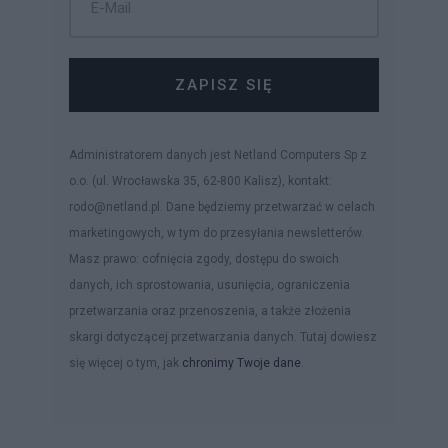
ZAPISZ SIĘ
Administratorem danych jest Netland Computers Sp z
o.o. (ul. Wrocławska 35, 62-800 Kalisz), kontakt:
rodo@netland.pl. Dane będziemy przetwarzać w celach
marketingowych, w tym do przesyłania newsletterów.
Masz prawo: cofnięcia zgody, dostępu do swoich
danych, ich sprostowania, usunięcia, ograniczenia
przetwarzania oraz przenoszenia, a także złożenia
skargi dotyczącej przetwarzania danych. Tutaj dowiesz
się więcej o tym, jak
chronimy Twoje dane
.