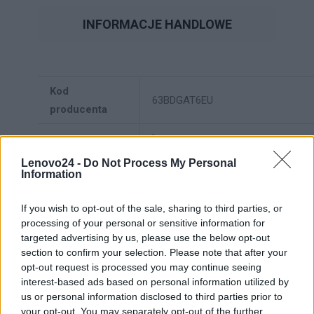
INFORMACJE HANDLOWE
Kod
63BDGAT6EU
producenta
Lenovo
18001 Development Drive
Lenovo24 -
Do Not Process My Personal
Information
Dane
Morrisville, NC 27560 USA
producenta
If you wish to opt-out of the sale, sharing to third parties, or
Telefon: +1 (855) 253-6686
processing of your personal or sensitive information for
https://lenovo.com
targeted advertising by us, please use the below opt-out
section to confirm your selection. Please note that after your
Lenovo Technology B.V. Sp. z
opt-out request is processed you may continue seeing
o.o.
interest-based ads based on personal information utilized by
Podmiot
ul. Gottlieba Daimlera 1
us or personal information disclosed to third parties prior to
your opt-out. You may separately opt-out of the further
odpowiedzialny
02-460 Warszawa