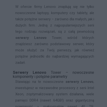
W ofercie firmy Lenovo znajdują się nie tylko
nowoczesne laptopy, komputery czy tablety, ale
także potężne serwery – zarówno dla małych, jak i
dużych firm. Jedną z najpopularniejszych serii
tego rodzaju rozwiązań, są z całą pewnością
serwery Lenovo
Tower, wśród których
znajdziesz zarówno podstawowy serwer, który
może służyć za Twój pierwszy, jak również
potężne jednostki do najbardziej wymagających
zadań.
Serwery Lenovo
Tower – nowoczesne
komponenty i potężne parametry
Stawiając na te nowoczesne
serwery Lenovo
,
inwestujesz w niezawodne procesory z serii Intel
Xeon, zoptymalizowany system działania, wiele
pamięci DDR4 (nawet 64GB!) oraz gigantyczną
pojemność – maksymalnie nawet 40 TB.