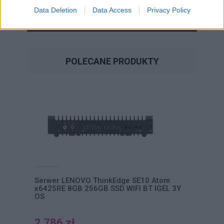
Data Deletion
Data Access
Privacy Policy
WYŚLIJ ZAPYTANIE
POLECANE PRODUKTY
Serwer LENOVO ThinkEdge SE10 Atom
x6425RE 8GB 256GB SSD WIFI BT IGEL 3Y
OS
2 786 zł