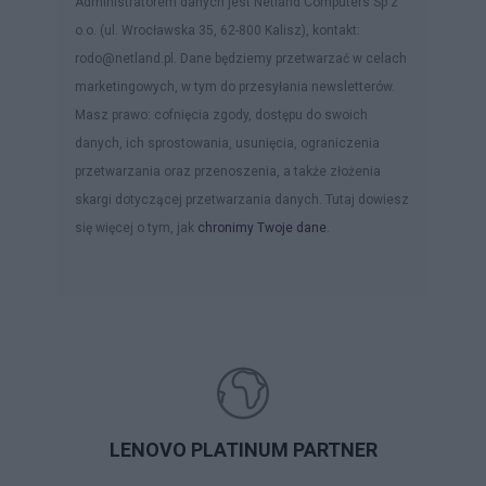
Administratorem danych jest Netland Computers Sp z
o.o. (ul. Wrocławska 35, 62-800 Kalisz), kontakt:
rodo@netland.pl. Dane będziemy przetwarzać w celach
marketingowych, w tym do przesyłania newsletterów.
Masz prawo: cofnięcia zgody, dostępu do swoich
danych, ich sprostowania, usunięcia, ograniczenia
przetwarzania oraz przenoszenia, a także złożenia
skargi dotyczącej przetwarzania danych. Tutaj dowiesz
się więcej o tym, jak
chronimy Twoje dane
.
LENOVO PLATINUM PARTNER