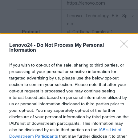
https://lenovo.com
Lenovo Technology B.V. Sp. z
o.o.
Podmiot
ul. Gottlieba Daimlera 1
odpowiedzialny
02-460 Warszawa
Lenovo24 -
Do Not Process My Personal
info_pl@lenovo.com
Information
https://lenovo.com
If you wish to opt-out of the sale, sharing to third parties, or
Pomoc
processing of your personal or sensitive information for
https://support.lenovo.com/pl/pl/
techniczna
targeted advertising by us, please use the below opt-out
section to confirm your selection. Please note that after your
opt-out request is processed you may continue seeing
interest-based ads based on personal information utilized by
us or personal information disclosed to third parties prior to
your opt-out. You may separately opt-out of the further
ZAPYTAJ O PRODUKT
disclosure of your personal information by third parties on the
IAB’s list of downstream participants. This information may
also be disclosed by us to third parties on the
IAB’s List of
Zapytanie o "Serwer Lenovo ThinkSystem ST50
Downstream Participants
that may further disclose it to other