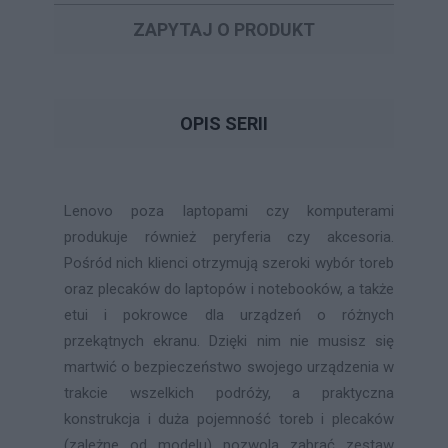
ZAPYTAJ O PRODUKT
OPIS SERII
Lenovo poza laptopami czy komputerami
produkuje również peryferia czy akcesoria.
Pośród nich klienci otrzymują szeroki wybór toreb
oraz plecaków do laptopów i notebooków, a także
etui i pokrowce dla urządzeń o różnych
przekątnych ekranu. Dzięki nim nie musisz się
martwić o bezpieczeństwo swojego urządzenia w
trakcie wszelkich podróży, a praktyczna
konstrukcja i duża pojemność toreb i plecaków
(zależne od modelu) pozwolą zabrać zestaw