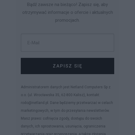
Bądź zawsze na bieżąco! Zapisz się, aby
otrzymywać informacje o ofercie i aktualnych
promocjach.
ZAPISZ SIĘ
Administratorem danych jest Netland Computers Sp z
o.o. (ul. Wrocławska 35, 62-800 Kalisz), kontakt:
rodo@netland.pl. Dane będziemy przetwarzać w celach
marketingowych, w tym do przesyłania newsletterów.
Masz prawo: cofnięcia zgody, dostępu do swoich
danych, ich sprostowania, usunięcia, ograniczenia
przetwarzania oraz przenoszenia, a także złożenia