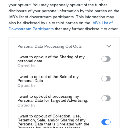
przy zakupie w sklepie internetowym. Podczas
your opt-out. You may separately opt-out of the further
finalizacji zakupów wystarczy dodać do produktu
disclosure of your personal information by third parties on the
wybrany wariant ochrony EasyProtect lub dodać
IAB’s list of downstream participants. This information may
also be disclosed by us to third parties on the
IAB’s List of
wybrany wariant bezpośrednio do koszyka
Downstream Participants
that may further disclose it to other
podczas zakupów w sklepie internetowym.
third parties.
Personal Data Processing Opt Outs
INFORMACJE HANDLOWE
I want to opt-out of the Sharing of my
personal data.
Opted In
I want to opt-out of the Sale of my
Personal Data.
Kod
8000-9999 36 m-cy
Opted In
producenta
I want to opt-out of processing my
Dane
Personal Data for Targeted Advertising.
Opted In
producenta
I want to opt-out of Collection, Use,
Podmiot
Retention, Sale, and/or Sharing of my
Personal Data that Is Unrelated with the
odpowiedzialny