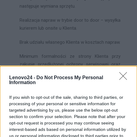
następuje wymiana sprzętu.
Realizacja napraw w trybie door to door – wysyłka
kurierem lub onsite u Klienta.
Brak udziału własnego Klienta w kosztach napraw.
Minimum formalności ze strony Klienta przy
zakupie przedłużonej ochrony serwisowej oraz
zgłoszeniu awarii.
Lenovo24 -
Do Not Process My Personal
Information
Jednorazowa opłata Klienta za cały okres
ochrony sprzętu – zawiera 23% podatku VAT.
If you wish to opt-out of the sale, sharing to third parties, or
processing of your personal or sensitive information for
Warunki zakupu ochrony EasyProtect
targeted advertising by us, please use the below opt-out
section to confirm your selection. Please note that after your
Przedłużenie Gwarancji można nabyć zarówno
opt-out request is processed you may continue seeing
interest-based ads based on personal information utilized by
podczas transakcji dokonywanych w salonie jak i
us or personal information disclosed to third parties prior to