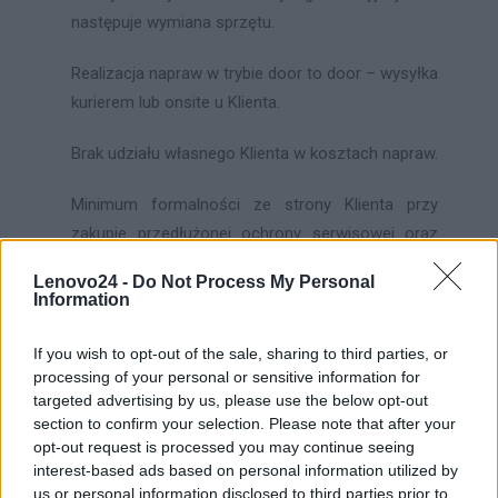
następuje wymiana sprzętu.
Realizacja napraw w trybie door to door – wysyłka
kurierem lub onsite u Klienta.
Brak udziału własnego Klienta w kosztach napraw.
Minimum formalności ze strony Klienta przy
zakupie przedłużonej ochrony serwisowej oraz
zgłoszeniu awarii.
Lenovo24 -
Do Not Process My Personal
Information
Jednorazowa opłata Klienta za cały okres
ochrony sprzętu – zawiera 23% podatku VAT.
If you wish to opt-out of the sale, sharing to third parties, or
processing of your personal or sensitive information for
Warunki zakupu ochrony EasyProtect
targeted advertising by us, please use the below opt-out
section to confirm your selection. Please note that after your
Przedłużenie Gwarancji można nabyć zarówno
opt-out request is processed you may continue seeing
interest-based ads based on personal information utilized by
podczas transakcji dokonywanych w salonie jak i
us or personal information disclosed to third parties prior to