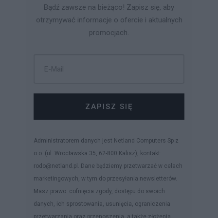
Bądź zawsze na bieżąco! Zapisz się, aby
otrzymywać informacje o ofercie i aktualnych
promocjach.
ZAPISZ SIĘ
Administratorem danych jest Netland Computers Sp z
o.o. (ul. Wrocławska 35, 62-800 Kalisz), kontakt:
rodo@netland.pl. Dane będziemy przetwarzać w celach
marketingowych, w tym do przesyłania newsletterów.
Masz prawo: cofnięcia zgody, dostępu do swoich
danych, ich sprostowania, usunięcia, ograniczenia
przetwarzania oraz przenoszenia, a także złożenia