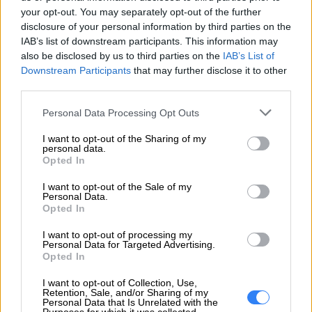
przy zakupie w sklepie internetowym. Podczas
your opt-out. You may separately opt-out of the further
finalizacji zakupów wystarczy dodać do produktu
disclosure of your personal information by third parties on the
wybrany wariant ochrony EasyProtect lub dodać
IAB’s list of downstream participants. This information may
also be disclosed by us to third parties on the
IAB’s List of
wybrany wariant bezpośrednio do koszyka
Downstream Participants
that may further disclose it to other
podczas zakupów w sklepie internetowym.
third parties.
Personal Data Processing Opt Outs
INFORMACJE HANDLOWE
I want to opt-out of the Sharing of my
personal data.
Opted In
I want to opt-out of the Sale of my
Personal Data.
Kod
1900-2299 36 m-cy
Opted In
producenta
I want to opt-out of processing my
Dane
Personal Data for Targeted Advertising.
Opted In
producenta
I want to opt-out of Collection, Use,
Podmiot
Retention, Sale, and/or Sharing of my
Personal Data that Is Unrelated with the
odpowiedzialny