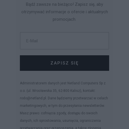
Bądź zawsze na bieżąco! Zapisz się, aby
otrzymywać informacje o ofercie i aktualnych
promocjach.
ZAPISZ SIĘ
Administratorem danych jest Netland Computers Sp z
o.o. (ul. Wrocławska 35, 62-800 Kalisz), kontakt:
rodo@netland.pl. Dane będziemy przetwarzać w celach
marketingowych, w tym do przesyłania newsletterów.
Masz prawo: cofnięcia zgody, dostępu do swoich
danych, ich sprostowania, usunięcia, ograniczenia
przetwarzania oraz przenoszenia, a także złożenia