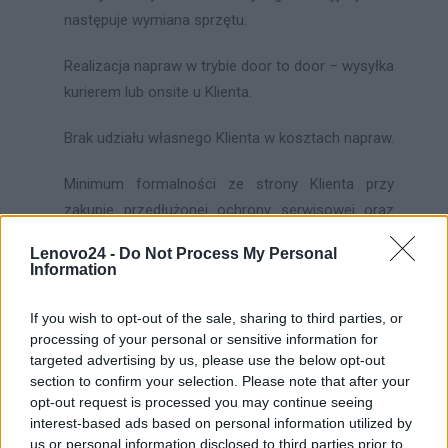
następuje wymiana sprzętu.
Realizacja napraw w trybie door to door – wysyłka
kurierem lub onsite u Klienta.
Brak udziału własnego Klienta w kosztach napraw.
Minimum formalności ze strony Klienta przy
zakupie przedłużonej ochrony serwisowej oraz
zgłoszeniu awarii.
Lenovo24 -
Do Not Process My Personal
Information
Jednorazowa opłata Klienta za cały okres
ochrony sprzętu – zawiera 23% podatku VAT.
If you wish to opt-out of the sale, sharing to third parties, or
processing of your personal or sensitive information for
Warunki zakupu ochrony EasyProtect
targeted advertising by us, please use the below opt-out
section to confirm your selection. Please note that after your
Przedłużenie Gwarancji można nabyć zarówno
opt-out request is processed you may continue seeing
interest-based ads based on personal information utilized by
podczas transakcji dokonywanych w salonie jak i
us or personal information disclosed to third parties prior to