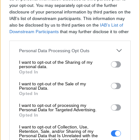
przy zakupie w sklepie internetowym. Podczas
your opt-out. You may separately opt-out of the further
finalizacji zakupów wystarczy dodać do produktu
disclosure of your personal information by third parties on the
wybrany wariant ochrony EasyProtect lub dodać
IAB’s list of downstream participants. This information may
also be disclosed by us to third parties on the
IAB’s List of
wybrany wariant bezpośrednio do koszyka
Downstream Participants
that may further disclose it to other
podczas zakupów w sklepie internetowym.
third parties.
Personal Data Processing Opt Outs
INFORMACJE HANDLOWE
I want to opt-out of the Sharing of my
personal data.
Opted In
I want to opt-out of the Sale of my
Personal Data.
Kod
11500-12499 24 m-cy
Opted In
producenta
I want to opt-out of processing my
Dane
Personal Data for Targeted Advertising.
Opted In
producenta
I want to opt-out of Collection, Use,
Podmiot
Retention, Sale, and/or Sharing of my
Personal Data that Is Unrelated with the
odpowiedzialny