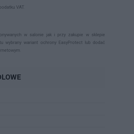
podatku VAT.
nywanych w salonie jak i przy zakupie w sklepie
tu wybrany wariant ochrony EasyProtect lub dodać
ernetowym.
DLOWE