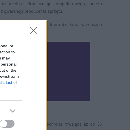
ci sprzętu elektronicznego, komputerowego, sprzętu
z gwarancją producenta sprzętu.
o przedłużona gwarancja, która działa na warunkach
sonal or
ection to
ou may
 personal
out of the
 downstream
B’s List of
rotect:
ie objętym dodatkową ochroną, trwającą aż do 36