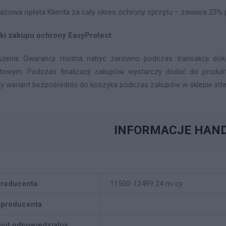
azowa opłata Klienta za cały okres ochrony sprzętu – zawiera 23% 
ki zakupu ochrony EasyProtect
użenie Gwarancji można nabyć zarówno podczas transakcji doko
etowym. Podczas finalizacji zakupów wystarczy dodać do produk
y wariant bezpośrednio do koszyka podczas zakupów w sklepie int
INFORMACJE HAN
producenta
11500-12499 24 m-cy
 producenta
iot odpowiedzialny