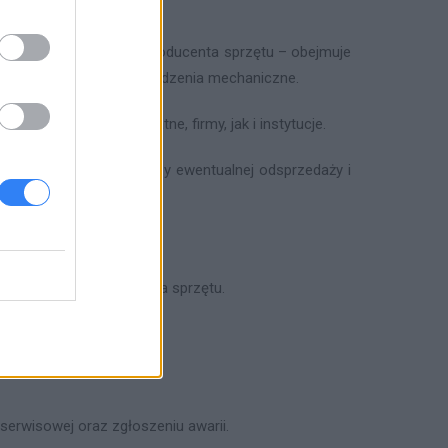
 z gwarancją jakości producenta sprzętu – obejmuje
j. rozbicia, zalania, uszkodzenia mechaniczne.
o przez osoby prywatne, firmy, jak i instytucje.
podnosi jego wartość przy ewentualnej odsprzedaży i
j lub następuje wymiana sprzętu.
enta.
serwisowej oraz zgłoszeniu awarii.