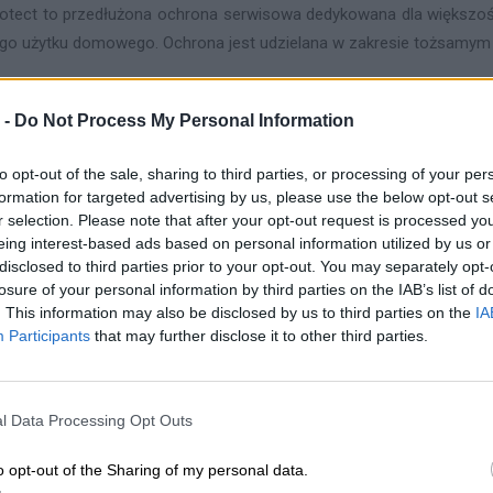
otect to przedłużona ochrona serwisowa dedykowana dla większoś
go użytku domowego. Ochrona jest udzielana w zakresie tożsamym 
otect możesz nabyć na dodatkowe 12, 24 lub 36 miesięcy. Jest t
 -
Do Not Process My Personal Information
ych z gwarancją producenta sprzętu.
to opt-out of the sale, sharing to third parties, or processing of your per
formation for targeted advertising by us, please use the below opt-out s
r selection. Please note that after your opt-out request is processed y
eing interest-based ads based on personal information utilized by us or
disclosed to third parties prior to your opt-out. You may separately opt-
losure of your personal information by third parties on the IAB’s list of
. This information may also be disclosed by us to third parties on the
IA
Participants
that may further disclose it to other third parties.
żniejsze zapisy Ogólnych Warunków Ochrony Serwisowej EasyP
l Data Processing Opt Outs
o opt-out of the Sharing of my personal data.
otect zapewnia ochronę sprzętu w wypadku jego awarii w okres