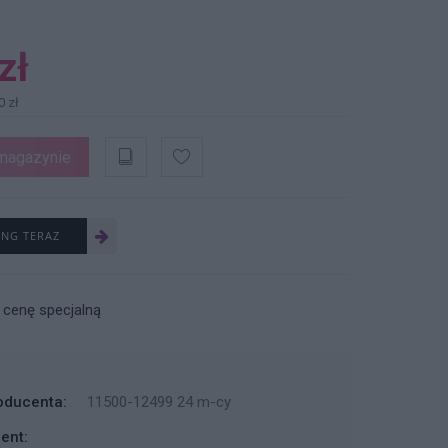
zł
0 zł
magazynie
ING TERAZ
 cenę specjalną
oducenta:
11500-12499 24 m-cy
ent: