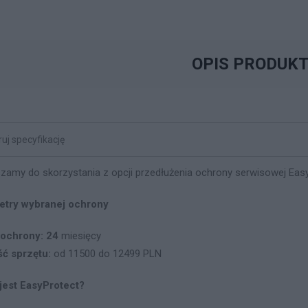
OPIS PRODUK
zamy do skorzystania z opcji przedłużenia ochrony serwisowej Easy
etry wybranej ochrony
 ochrony: 24
miesięcy
ść sprzętu:
od 11500 do 12499 PLN
jest EasyProtect?