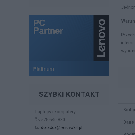
Jednor
Warun
Przedł
intern
wybran
SZYBKI KONTAKT
Kod 
Laptopy i komputery
575 640 830
Dane
doradca@lenovo24.pl
Podm