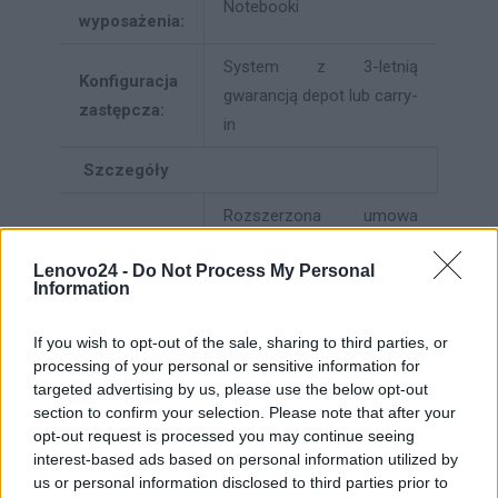
Notebooki
wyposażenia:
System z 3-letnią
Konfiguracja
gwarancją depot lub carry-
zastępcza:
in
Szczegóły
Rozszerzona umowa
Obsługa i
serwisowa - części i
Lenovo24 -
Do Not Process My Personal
wsparcie:
robocizna - 5 lat - u
Information
użytkownika
If you wish to opt-out of the sale, sharing to third parties, or
processing of your personal or sensitive information for
INFORMACJE HANDLOWE
targeted advertising by us, please use the below opt-out
section to confirm your selection. Please note that after your
opt-out request is processed you may continue seeing
interest-based ads based on personal information utilized by
us or personal information disclosed to third parties prior to
Kod