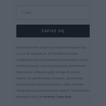
ZAPISZ SIĘ
Administratorem danych jest Netland Computers Sp z
o.o. (ul. Wrocławska 35, 62-800 Kalisz), kontakt:
rodo@netland.pl. Dane będziemy przetwarzać w celach
marketingowych, w tym do przesyłania newsletterów.
Masz prawo: cofnięcia zgody, dostępu do swoich
danych, ich sprostowania, usunięcia, ograniczenia
przetwarzania oraz przenoszenia, a także złożenia
skargi dotyczącej przetwarzania danych. Tutaj dowiesz
się więcej o tym, jak
chronimy Twoje dane
.