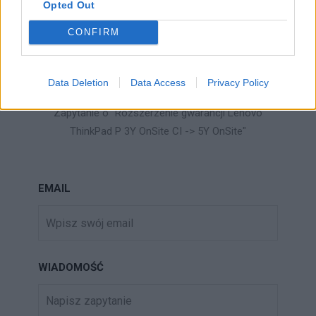
Opted Out
CONFIRM
ZAPYTAJ O PRODUKT
Data Deletion
Data Access
Privacy Policy
Zapytanie o "Rozszerzenie gwarancji Lenovo
ThinkPad P 3Y OnSite CI -> 5Y OnSite"
EMAIL
WIADOMOŚĆ