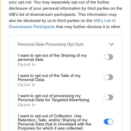
5WS0V07051
your opt-out. You may separately opt-out of the further
producenta
disclosure of your personal information by third parties on the
IAB’s list of downstream participants. This information may
Lenovo
also be disclosed by us to third parties on the
IAB’s List of
18001 Development Drive
Downstream Participants
that may further disclose it to other
Dane
Morrisville, NC 27560 USA
third parties.
producenta
Personal Data Processing Opt Outs
Telefon: +1 (855) 253-6686
https://lenovo.com
I want to opt-out of the Sharing of my
personal data.
Opted In
Lenovo Technology B.V. Sp. z
o.o.
I want to opt-out of the Sale of my
Personal Data.
Podmiot
ul. Gottlieba Daimlera 1
Opted In
odpowiedzialny
02-460 Warszawa
I want to opt-out of processing my
info_pl@lenovo.com
Personal Data for Targeted Advertising.
https://lenovo.com
Opted In
Pomoc
I want to opt-out of Collection, Use,
https://support.lenovo.com/pl/pl/
Retention, Sale, and/or Sharing of my
techniczna
Personal Data that Is Unrelated with the
Purposes for which it was collected.