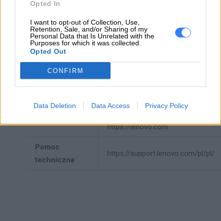
Opted In
Dane
Morrisville, NC 27560 USA
producenta
I want to opt-out of Collection, Use,
Retention, Sale, and/or Sharing of my
Telefon: +1 (855) 253-6686
Personal Data that Is Unrelated with the
https://lenovo.com
Purposes for which it was collected.
Opted Out
Lenovo Technology B.V. Sp. z
CONFIRM
o.o.
Podmiot
ul. Gottlieba Daimlera 1
odpowiedzialny
02-460 Warszawa
Data Deletion
Data Access
Privacy Policy
info_pl@lenovo.com
https://lenovo.com
Pomoc
https://support.lenovo.com/pl/pl/
techniczna