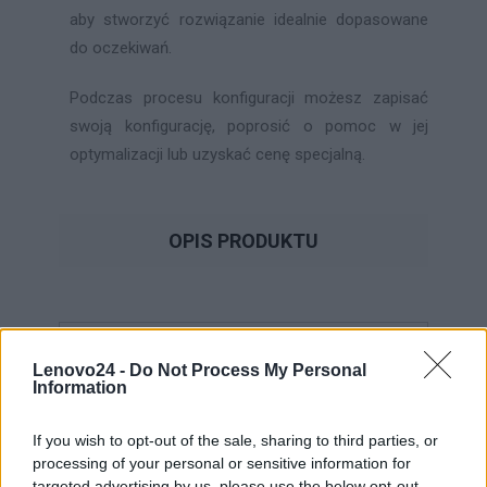
aby stworzyć rozwiązanie idealnie dopasowane
do oczekiwań.
Podczas procesu konfiguracji możesz zapisać
swoją konfigurację, poprosić o pomoc w jej
optymalizacji lub uzyskać cenę specjalną.
OPIS PRODUKTU
Lenovo24 -
Do Not Process My Personal
Information
Skorzystaj z konfiguratora i stwórz indywidualną
konfigurację stacji roboczej.
If you wish to opt-out of the sale, sharing to third parties, or
processing of your personal or sensitive information for
targeted advertising by us, please use the below opt-out