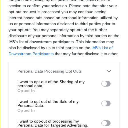
section to confirm your selection. Please note that after your
DODATKOWE MATERIAŁY
opt-out request is processed you may continue seeing
interest-based ads based on personal information utilized by
us or personal information disclosed to third parties prior to
your opt-out. You may separately opt-out of the further
Ulotka
disclosure of your personal information by third parties on the
IAB’s list of downstream participants. This information may
producenta
Pobierz ulotkę
also be disclosed by us to third parties on the
IAB’s List of
[English]
Downstream Participants
that may further disclose it to other
third parties.
INFORMACJE HANDLOWE
Personal Data Processing Opt Outs
I want to opt-out of the Sharing of my
personal data.
Opted In
Kod
p3-tiny-g2-config
I want to opt-out of the Sale of my
producenta
Personal Data.
Opted In
Lenovo
I want to opt-out of processing my
18001 Development Drive
Personal Data for Targeted Advertising.