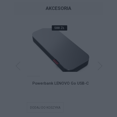
AKCESORIA
588 ZŁ
Dual-Mode
Powerbank LENOVO Go USB-C
Powerb
le Headset
SB-C Teams
DODAJ DO KOSZYKA
DODAJ DO