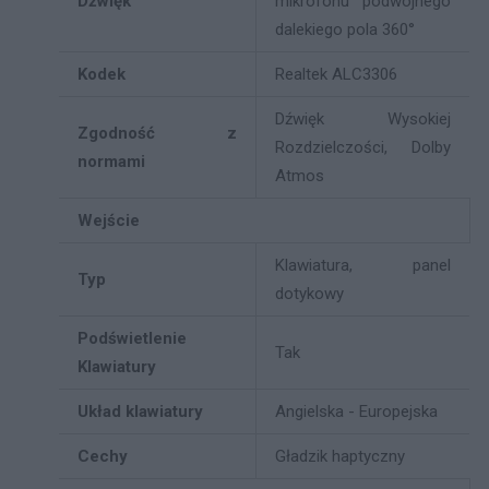
Dźwięk
mikrofonu podwójnego
dalekiego pola 360°
Kodek
Realtek ALC3306
Dźwięk Wysokiej
Zgodność z
Rozdzielczości, Dolby
normami
Atmos
Wejście
Klawiatura, panel
Typ
dotykowy
Podświetlenie
Tak
Klawiatury
Układ klawiatury
Angielska - Europejska
Cechy
Gładzik haptyczny