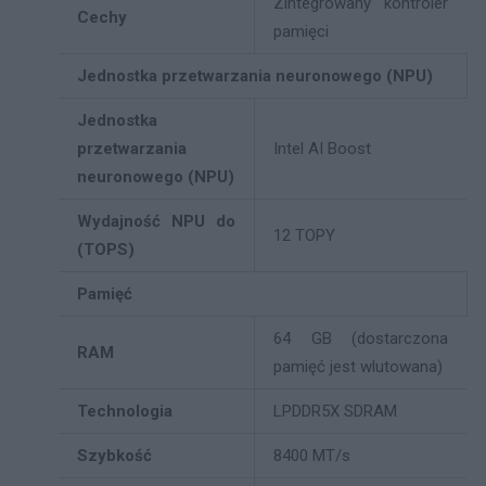
Zintegrowany kontroler
Cechy
pamięci
Jednostka przetwarzania neuronowego (NPU)
Jednostka
przetwarzania
Intel AI Boost
neuronowego (NPU)
Wydajność NPU do
12 TOPY
(TOPS)
Pamięć
64 GB (dostarczona
RAM
pamięć jest wlutowana)
Technologia
LPDDR5X SDRAM
Szybkość
8400 MT/s