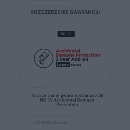
ROZSZERZENIE GWARANCJI
540 ZŁ
i Lenovo All
Rozszerzenie gwarancji Lenovo All
Rozszerze
 Drive
NB 3Y Accidental Damage
NB 3
Protection
DODAJ DO KOSZYKA
DODAJ DO