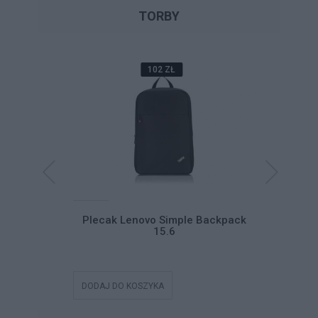
TORBY
102 ZŁ
inkPad
Plecak Lenovo Simple Backpack
Pokro
pload G2
15.6
Pro
DODAJ DO KOSZYKA
DODAJ DO