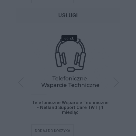
USŁUGI
66 ZŁ
systemu
Telefoniczne Wsparcie Techniczne
Telefoni
 11
- Netland Support Care TWT | 1
- Netla
miesiąc
DODAJ DO KOSZYKA
DODAJ DO