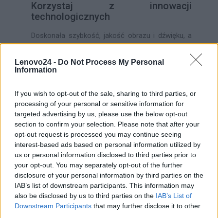
Korzystaj z innowacji
technologicznych
Doskonała szybkość, jakość obrazu i dźwięku, a
także dopasowane do potrzeb najbardziej
mobilnych użytkowników gabaryty to nie
Lenovo24 -
Do Not Process My Personal
Information
wszystko.
Laptopy Lenovo
to także szereg
technologii, które ułatwiają życie użytkownikom i
If you wish to opt-out of the sale, sharing to third parties, or
powodują, że komputery z serii ThinkPad X są
processing of your personal or sensitive information for
jeszcze bardziej funkcjonalne. Czytnik linii
targeted advertising by us, please use the below opt-out
papilarnych do zwiększania bezpieczeństwa
section to confirm your selection. Please note that after your
opt-out request is processed you may continue seeing
zawartości sprzętu, dostępność do sieci WiFi
interest-based ads based on personal information utilized by
oraz modemu LTE-A, a także doskonały panel
us or personal information disclosed to third parties prior to
dotykowy da Ci maksymalne bezpieczeństwo,
your opt-out. You may separately opt-out of the further
mobilność oraz przyjemność z korzystania.
disclosure of your personal information by third parties on the
IAB’s list of downstream participants. This information may
Warto także wspomnieć o niezwykle żywym
also be disclosed by us to third parties on the
IAB’s List of
obrazie i doskonałej obudowie, dzięki której
Downstream Participants
that may further disclose it to other
laptopy Lenovo
są niezwykle wytrzymałe i
third parties.