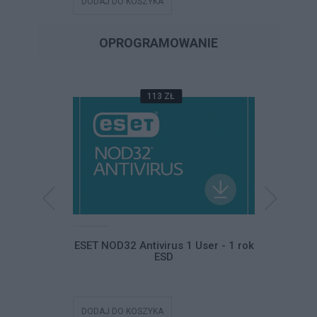
DODAJ DO KOSZYKA
DODAJ DO
OPROGRAMOWANIE
113 ZŁ
Home and
ESET NOD32 Antivirus 1 User - 1 rok
ESET NO
ski ESD
ESD
DODAJ DO KOSZYKA
DODAJ DO