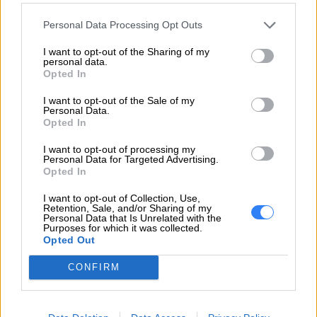
pozwalają pracować w każdych warunkach.
Personal Data Processing Opt Outs
Innowacja w 360 stopniach
I want to opt-out of the Sharing of my
personal data.
Szczególną uwagę warto zwrócić na
laptop
Opted In
Lenovo
ThinkPad X1 Yoga, który posiada zawias
I want to opt-out of the Sale of my
otwierany w 360 stopniach. Co to oznacza dla
Personal Data.
Opted In
Ciebie, jako użytkownika? Że możesz dowolnie
otwierać i korzystać z komputera – czy to w
I want to opt-out of processing my
Personal Data for Targeted Advertising.
pionie, czy to poziomie, ciesząc się komfortem
Opted In
pracy w miejscu, gdzie nie ma zbyt dużej
przestrzeni.
I want to opt-out of Collection, Use,
Retention, Sale, and/or Sharing of my
Personal Data that Is Unrelated with the
Purposes for which it was collected.
Jeżeli natomiast zależy Ci na maksymalnym
Opted Out
bezpieczeństwie, możesz wybrać model ThinkPad
X Carbon czwartej i piątej generacji, którego
CONFIRM
obudowa wzmocniona jest włóknem węglowym,
dzięki czemu masz pewność tego, że ten