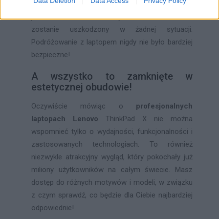
Data Deletion
Data Access
Privacy Policy
nowoczesny laptop Lenovo
zachowa najwyższą
jakość działania w każdych warunkach i nie
zostanie uszkodzony w żadnej sytuacji.
Podróżowanie z laptopem nigdy nie było bardziej
bezpieczne!
A wszystko to zamknięte w
estetycznej obudowie!
Oczywiście mówiąc o
profesjonalnych
laptopach Lenovo
ThinkPad X nie można
wspomnieć tylko o wydajności, funkcjonalności i
zastosowanych technologiach. To również
niezwykle atrakcyjny wygląd, który pokochały już
miliony użytkowników na całym świecie. Masz
dostęp do różnych motywów i modeli, w związku
z czym sprawdź, co będzie dla Ciebie najbardziej
odpowiednie!