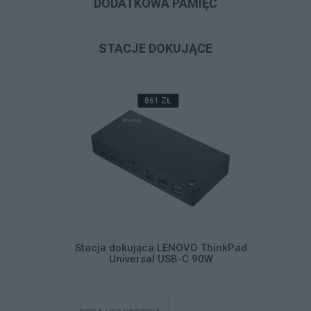
DODATKOWA PAMIĘĆ
STACJE DOKUJĄCE
861 ZŁ
VO ThinkPad
Stacja dokująca LENOVO ThinkPad
Stacja d
C 90W
Universal USB-C 90W
Un