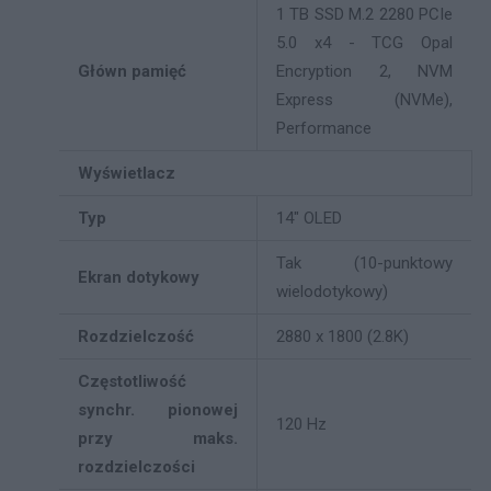
1 TB SSD M.2 2280 PCIe
5.0 x4 - TCG Opal
Główn pamięć
Encryption 2, NVM
Express (NVMe),
Performance
Wyświetlacz
Typ
14" OLED
Tak (10-punktowy
Ekran dotykowy
wielodotykowy)
Rozdzielczość
2880 x 1800 (2.8K)
Częstotliwość
synchr. pionowej
120 Hz
przy maks.
rozdzielczości