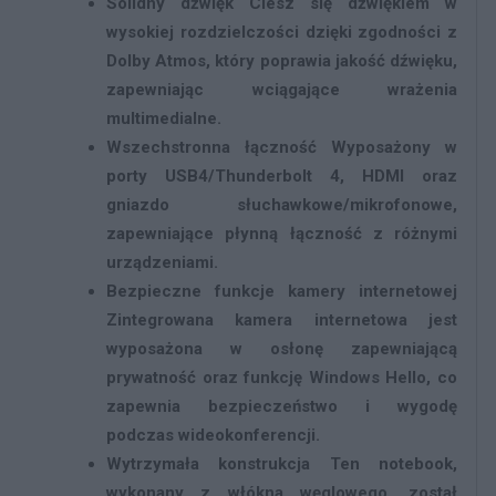
Solidny dźwięk
Ciesz się dźwiękiem w
wysokiej rozdzielczości dzięki zgodności z
Dolby Atmos, który poprawia jakość dźwięku,
zapewniając wciągające wrażenia
multimedialne.
Wszechstronna łączność
Wyposażony w
porty USB4/Thunderbolt 4, HDMI oraz
gniazdo słuchawkowe/mikrofonowe,
zapewniające płynną łączność z różnymi
urządzeniami.
Bezpieczne funkcje kamery internetowej
Zintegrowana kamera internetowa jest
wyposażona w osłonę zapewniającą
prywatność oraz funkcję Windows Hello, co
zapewnia bezpieczeństwo i wygodę
podczas wideokonferencji.
Wytrzymała konstrukcja
Ten notebook,
wykonany z włókna węglowego, został