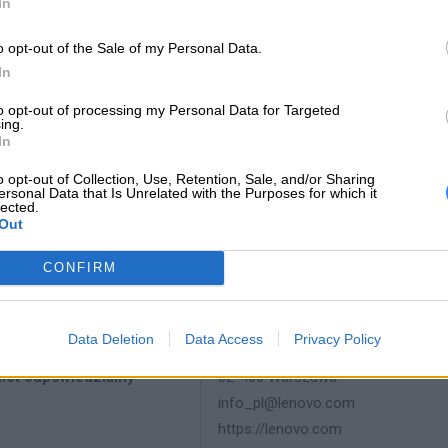
INFORMACJE HAN
In
o opt-out of the Sale of my Personal Data.
In
to opt-out of processing my Personal Data for Targeted
producenta
5B11A13107
ing.
In
Lenovo
o opt-out of Collection, Use, Retention, Sale, and/or Sharing
18001 Development Drive
ersonal Data that Is Unrelated with the Purposes for which it
Morrisville, NC 27560 USA
lected.
 producenta
Out
Telefon: +1 (855) 253-6686
CONFIRM
https://lenovo.com
Lenovo Technology B.V. Sp. z o.o.
Data Deletion
Data Access
Privacy Policy
ul. Gottlieba Daimlera 1
iot odpowiedzialny
02-460 Warszawa
info_pl@lenovo.com
https://lenovo.com