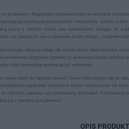
 to producent z długoletnim doświadczeniem w tworzeniu urządzeń 
 wymaga sprawdzonych podzespołów i akcesoriów. Jednym z nich są
ną pracę z różnych miejsc, bez konieczności dostępu do prąd
ator, czy zaopatrzyć się w zapasowe źródło energii – oryginalne ba
cie naszego sklepu znajduje się szeroki wybór akumulatorów do
ów producenta. Oryginalne produkty to gwarancja bezpieczeństwa or
gów, które gwarantują wysoką jakość wykonania
z nowej baterii do laptopa Lenovo? Zanim zdecydujesz się na zaku
mpatybilności parametry techniczne baterii umieszczone na tabl
 do nich m.in. napięcie czy indywidualny kod baterii. Potrzebujes
ktuj się z naszymi specjalistami!
OPIS PRODUK