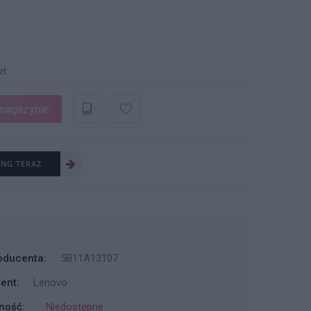
zł
magazynie
ING TERAZ
oducenta:
5B11A13107
ent:
Lenovo
ność:
Niedostępne