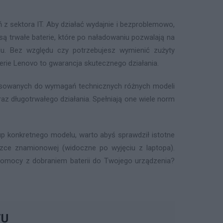
z sektora IT. Aby działać wydajnie i bezproblemowo,
 trwałe baterie, które po naładowaniu pozwalają na
u. Bez względu czy potrzebujesz wymienić zużyty
terie Lenovo to gwarancja skutecznego działania.
pasowanych do wymagań technicznych różnych modeli
az długotrwałego działania. Spełniają one wiele norm
p konkretnego modelu, warto abyś sprawdził istotne
iczce znamionowej (widoczne po wyjęciu z laptopa).
z pomocy z dobraniem baterii do Twojego urządzenia?
TU