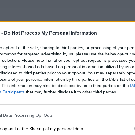
 -
Do Not Process My Personal Information
ybilność: Bateria Lenovo Original L20L3P71, 3C 11.58V 52.8Wh 
to opt-out of the sale, sharing to third parties, or processing of your per
13108, 5B11A14635, 5B11M90076, 5B11M90077, 5B11M90078,
formation for targeted advertising by us, please use the below opt-out s
r selection. Please note that after your opt-out request is processed y
13106, SB11A14634, SB11M89877, SB11M89878)
eing interest-based ads based on personal information utilized by us or
disclosed to third parties prior to your opt-out. You may separately opt-
puje modele: 5B11A13107, 5B11A13108, 5B11A14635, 5B11M9007
losure of your personal information by third parties on the IAB’s list of
P71, SB11A13105, SB11A13106, SB11A14634, SB11M89877, SB11M
. This information may also be disclosed by us to third parties on the
IA
Participants
that may further disclose it to other third parties.
ealizacji zamówienia od 5-14 dni.
potwierdzenia kompatybilności baterii prosimy o kontakt, w celu wery
l Data Processing Opt Outs
o opt-out of the Sharing of my personal data.