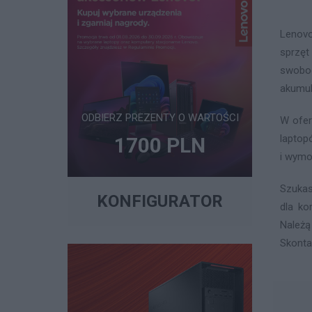
Lenovo
sprzęt
swobod
akumul
ODBIERZ PREZENTY O WARTOŚCI
W ofer
laptop
1700 PLN
i wymo
Szukas
KONFIGURATOR
dla ko
Należą
Skonta