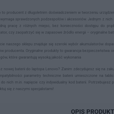
 to producent z długoletnim doświadczeniem w tworzeniu urządzeń 
 wymaga sprawdzonych podzespołów i akcesoriów. Jednym z nich są
ną pracę z różnych miejsc, bez konieczności dostępu do prąd
ator, czy zaopatrzyć się w zapasowe źródło energii – oryginalne ba
cie naszego sklepu znajduje się szeroki wybór akumulatorów do
ów producenta. Oryginalne produkty to gwarancja bezpieczeństwa or
gów, które gwarantują wysoką jakość wykonania
z nowej baterii do laptopa Lenovo? Zanim zdecydujesz się na zaku
mpatybilności parametry techniczne baterii umieszczone na tabl
 do nich m.in. napięcie czy indywidualny kod baterii. Potrzebujes
ktuj się z naszymi specjalistami!
OPIS PRODUK