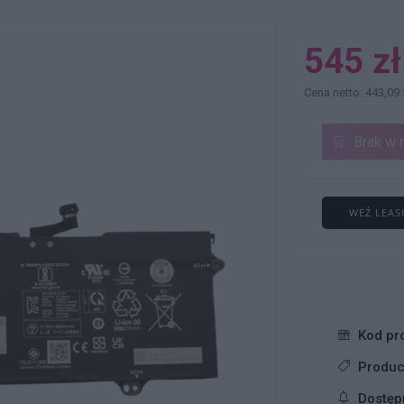
545 zł
Cena netto: 443,09 
Brak w 
WEŹ LEAS
Kod pr
Produc
Dostęp