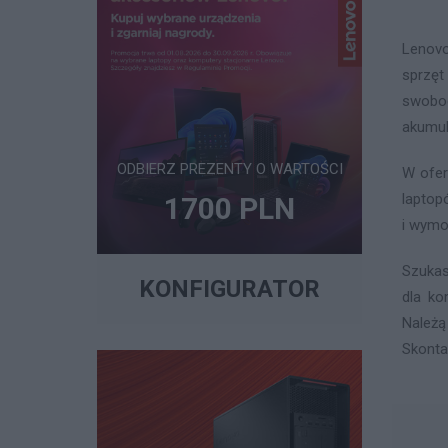
Lenovo
sprzęt
swobod
akumul
ODBIERZ PREZENTY O WARTOŚCI
W ofer
laptop
1700 PLN
i wymo
Szukas
KONFIGURATOR
dla ko
Należą
Skonta