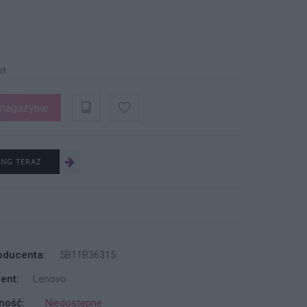
zł
magazynie
ING TERAZ
oducenta:
5B11B36315
ent:
Lenovo
ność:
Niedostępne