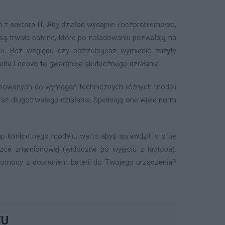
z sektora IT. Aby działać wydajnie i bezproblemowo,
 trwałe baterie, które po naładowaniu pozwalają na
u. Bez względu czy potrzebujesz wymienić zużyty
terie Lenovo to gwarancja skutecznego działania.
pasowanych do wymagań technicznych różnych modeli
az długotrwałego działania. Spełniają one wiele norm
p konkretnego modelu, warto abyś sprawdził istotne
iczce znamionowej (widoczne po wyjęciu z laptopa).
z pomocy z dobraniem baterii do Twojego urządzenia?
TU