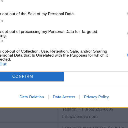
In
potwierdzenia kompatybilności baterii prosimy o kontakt, w celu wery
o opt-out of the Sale of my Personal Data.
In
to opt-out of processing my Personal Data for Targeted
ing.
INFORMACJE HAN
In
o opt-out of Collection, Use, Retention, Sale, and/or Sharing
ersonal Data that Is Unrelated with the Purposes for which it
lected.
Out
producenta
5B11B36315
CONFIRM
Lenovo
18001 Development Drive
Morrisville, NC 27560 USA
Data Deletion
Data Access
Privacy Policy
 producenta
Telefon: +1 (855) 253-6686
https://lenovo.com