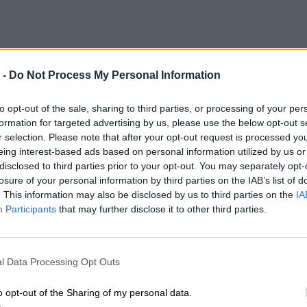
 -
Do Not Process My Personal Information
ybilność:
to opt-out of the sale, sharing to third parties, or processing of your per
formation for targeted advertising by us, please use the below opt-out s
o Chromebooks Series
r selection. Please note that after your opt-out request is processed y
romeboook Gen 2 (Lenovo) - 82M10005AU
eing interest-based ads based on personal information utilized by us or
disclosed to third parties prior to your opt-out. You may separately opt-
romeboook Gen 2 (Lenovo) - 82M20004AU
losure of your personal information by third parties on the IAB’s list of
hromeboook Gen 2 (Lenovo) - 82M2000AAU
. This information may also be disclosed by us to third parties on the
IA
hromeboook Gen 2 (Lenovo) - 82M2000CAU
Participants
that may further disclose it to other third parties.
romeboook Gen 2 (Lenovo) - 82M2000EAU
ad 3 Chrome 14APO6 - 82MY000LAU
l Data Processing Opt Outs
uje modele: 5B11B36301, 5B11B36315, 5B11B36321, L20M3PG1
o opt-out of the Sharing of my personal data.
ealizacji zamówienia od 5-14 dni.