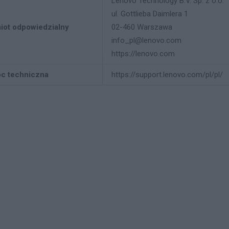
Lenovo Technology B.V. Sp. z o.o.
ul. Gottlieba Daimlera 1
iot odpowiedzialny
02-460 Warszawa
info_pl@lenovo.com
https://lenovo.com
c techniczna
https://support.lenovo.com/pl/pl/