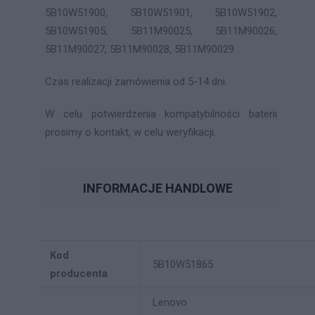
5B10W51900, 5B10W51901, 5B10W51902,
5B10W51905, 5B11M90025, 5B11M90026,
5B11M90027, 5B11M90028, 5B11M90029
Czas realizacji zamówienia od 5-14 dni.
W celu potwierdzenia kompatybilności baterii
prosimy o kontakt, w celu weryfikacji.
INFORMACJE HANDLOWE
Kod
5B10W51865
producenta
Lenovo