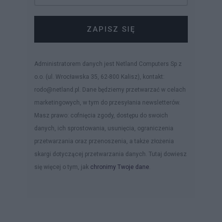
ZAPISZ SIĘ
Administratorem danych jest Netland Computers Sp z
o.o. (ul. Wrocławska 35, 62-800 Kalisz), kontakt:
rodo@netland.pl. Dane będziemy przetwarzać w celach
marketingowych, w tym do przesyłania newsletterów.
Masz prawo: cofnięcia zgody, dostępu do swoich
danych, ich sprostowania, usunięcia, ograniczenia
przetwarzania oraz przenoszenia, a także złożenia
skargi dotyczącej przetwarzania danych. Tutaj dowiesz
się więcej o tym, jak
chronimy Twoje dane
.