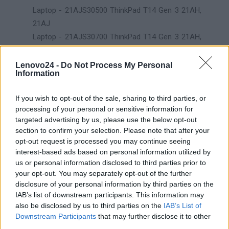
Laptop - 21AJS30500 ThinkPad T14 Gen 3 21AH,
21AJ
Laptop - 21AJS30700 ThinkPad T14 Gen 3 21AH,
21AJ
Laptop - 21AJS3070A ThinkPad T14 Gen 3 21AH,
Lenovo24 -
Do Not Process My Personal
Information
21AJ
Laptop - 21AJS34300 ThinkPad T14 Gen 3 21AH,
If you wish to opt-out of the sale, sharing to third parties, or
21AJ
processing of your personal or sensitive information for
Laptop - 21AJS3EP08 ThinkPad T14 Gen 3 21AH,
targeted advertising by us, please use the below opt-out
21AJ
section to confirm your selection. Please note that after your
opt-out request is processed you may continue seeing
Laptop - 21AJS3MX01 ThinkPad T14 Gen 3 21AH,
interest-based ads based on personal information utilized by
21AJ
us or personal information disclosed to third parties prior to
Laptop - 21AJS3YA00 ThinkPad T14 Gen 3 21AH,
your opt-out. You may separately opt-out of the further
21AJ
disclosure of your personal information by third parties on the
IAB’s list of downstream participants. This information may
Laptop - 21AJS3YB00 ThinkPad T14 Gen 3 21AH,
also be disclosed by us to third parties on the
IAB’s List of
21AJ
Downstream Participants
that may further disclose it to other
Laptop - 21AJS48R0H ThinkPad T14 Gen 3 21AH,
third parties.