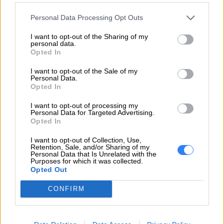
21AJ
Personal Data Processing Opt Outs
Laptop - 21AJS4EP0Z ThinkPad T14 Gen 3 21AH,
21AJ
I want to opt-out of the Sharing of my
personal data.
Laptop - 21AJS4NQ18 ThinkPad T14 Gen 3 21AH,
Opted In
21AJ
I want to opt-out of the Sale of my
Laptop - 21AJS4NT0X ThinkPad T14 Gen 3 21AH,
Personal Data.
21AJ
Opted In
Laptop - 21AJS5DR00 ThinkPad T14 Gen 3 21AH,
I want to opt-out of processing my
21AJ
Personal Data for Targeted Advertising.
Opted In
Laptop - 21AJS6H200 ThinkPad T14 Gen 3 21AH,
21AJ
I want to opt-out of Collection, Use,
Retention, Sale, and/or Sharing of my
Laptop - 21AJS6H201 ThinkPad T14 Gen 3 21AH,
Personal Data that Is Unrelated with the
Purposes for which it was collected.
21AJ
Opted Out
Laptop - 21AJS7NY06 ThinkPad T14 Gen 3 21AH,
21AJ
CONFIRM
Laptop - 21AJS7S205 ThinkPad T14 Gen 3 21AH,
21AJ