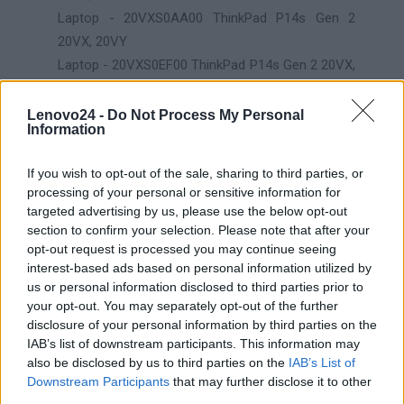
Laptop - 20VXS0AA00 ThinkPad P14s Gen 2
20VX, 20VY
Laptop - 20VXS0EF00 ThinkPad P14s Gen 2 20VX,
20VY
Laptop - 20VYS07H0A ThinkPad P14s Gen 2
Lenovo24 -
Do Not Process My Personal
Information
20VX, 20VY
Laptop - 20VYS0GG00 ThinkPad P14s Gen 2
If you wish to opt-out of the sale, sharing to third parties, or
20VX, 20VY
processing of your personal or sensitive information for
Laptop - 20VYS0GJ2C ThinkPad P14s Gen 2
targeted advertising by us, please use the below opt-out
20VX, 20VY
section to confirm your selection. Please note that after your
opt-out request is processed you may continue seeing
Laptop - 20VYS0HK00 ThinkPad P14s Gen 2
interest-based ads based on personal information utilized by
20VX, 20VY
us or personal information disclosed to third parties prior to
Laptop - 20VYS0HK1G ThinkPad P14s Gen 2
your opt-out. You may separately opt-out of the further
20VX, 20VY
disclosure of your personal information by third parties on the
IAB’s list of downstream participants. This information may
Laptop - 20VYS0MQ0H ThinkPad P14s Gen 2
also be disclosed by us to third parties on the
IAB’s List of
20VX, 20VY
Downstream Participants
that may further disclose it to other
Laptop - 20VYS0PA00 ThinkPad P14s Gen 2
third parties.