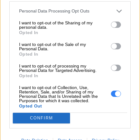
20VX, 20VY
Personal Data Processing Opt Outs
Laptop - 20VYS0RF00 ThinkPad P14s Gen 2 20VX,
20VY
I want to opt-out of the Sharing of my
personal data.
Laptop - 20VYS0TT00 ThinkPad P14s Gen 2
Opted In
20VX, 20VY
I want to opt-out of the Sale of my
Laptop - 20VYS0VW00 ThinkPad P14s Gen 2
Personal Data.
20VX, 20VY
Opted In
Laptop - 20VYS10W00 ThinkPad P14s Gen 2
I want to opt-out of processing my
20VX, 20VY
Personal Data for Targeted Advertising.
Opted In
Laptop - 20VYS11G00 ThinkPad P14s Gen 2
20VX, 20VY
I want to opt-out of Collection, Use,
Retention, Sale, and/or Sharing of my
Laptop - 20VYS12P00 ThinkPad P14s Gen 2 20VX,
Personal Data that Is Unrelated with the
Purposes for which it was collected.
20VY
Opted Out
Laptop - 20VYS16900 ThinkPad P14s Gen 2 20VX,
20VY
CONFIRM
Laptop - 20VYS19G00 ThinkPad P14s Gen 2
20VX, 20VY