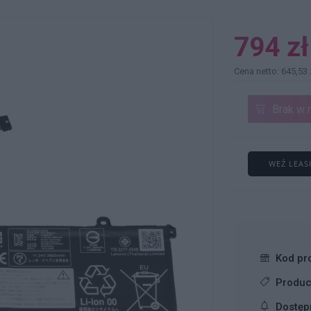
794 zł
Cena netto: 645,53 
Brak w 
WEŹ LEAS
Kod pr
Produc
Dostęp