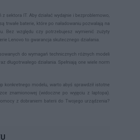
z sektora IT. Aby działać wydajnie i bezproblemowo,
 trwałe baterie, które po naładowaniu pozwalają na
u. Bez względu czy potrzebujesz wymienić zużyty
terie Lenovo to gwarancja skutecznego działania.
pasowanych do wymagań technicznych różnych modeli
az długotrwałego działania. Spełniają one wiele norm
p konkretnego modelu, warto abyś sprawdził istotne
iczce znamionowej (widoczne po wyjęciu z laptopa).
z pomocy z dobraniem baterii do Twojego urządzenia?
TU