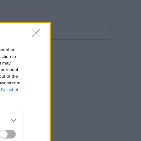
sonal or
ection to
ou may
 personal
out of the
 downstream
B’s List of