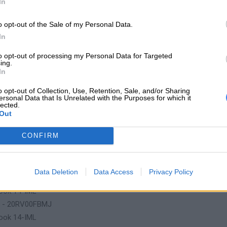
In
ook 14-IML
p - 20RV00C3AU
o opt-out of the Sale of my Personal Data.
ook 14-IML
In
p - 20RV00C4AU
to opt-out of processing my Personal Data for Targeted
ook 14-IML
ing.
In
p - 20RV00C5AU
ook 14-IML
o opt-out of Collection, Use, Retention, Sale, and/or Sharing
ersonal Data that Is Unrelated with the Purposes for which it
p - 20RV00C6AU
lected.
ook 14-IML
Out
p - 20RV00C7AU
CONFIRM
ook 14-IML
p - 20RV00C8AU
ook 14-IML
Data Deletion
Data Access
Privacy Policy
p - 20RV00C9AU
ook 14-IML
p - 20RV00FBMJ
ook 14-IML