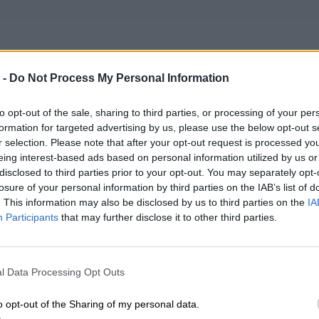
 -
Do Not Process My Personal Information
ybilność: Lenovo
to opt-out of the sale, sharing to third parties, or processing of your per
ook Series
formation for targeted advertising by us, please use the below opt-out s
r selection. Please note that after your opt-out request is processed y
ook 14-IML
eing interest-based ads based on personal information utilized by us or
 - 20RV0000SP
disclosed to third parties prior to your opt-out. You may separately opt-
ook 14-IML
losure of your personal information by third parties on the IAB’s list of
 - 20RV00BPIH
. This information may also be disclosed by us to third parties on the
IA
ook 14-IML
Participants
that may further disclose it to other third parties.
p - 20RV00C0AU
ook 14-IML
l Data Processing Opt Outs
p - 20RV00C1AU
ook 14-IML
o opt-out of the Sharing of my personal data.
p - 20RV00C2AU