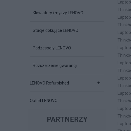
Lapto
Thinkb
Klawiatury i myszy LENOVO
Lapto
Thinkb
Stacje dokujące LENOVO
Lapto
Thinkb
Lapto
Podzespoły LENOVO
Thinkb
Lapto
Rozszerzenie gwarancji
Thinkb
Lapto
LENOVO Refurbished
Thinkb
Lapto
Outlet LENOVO
Thinkb
Lapto
Thinkb
PARTNERZY
Lapto