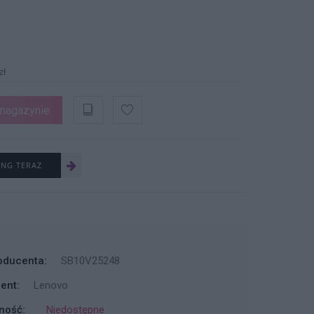
zł
magazynie
ING TERAZ
oducenta:
SB10V25248
ent:
Lenovo
ność:
Niedostępne