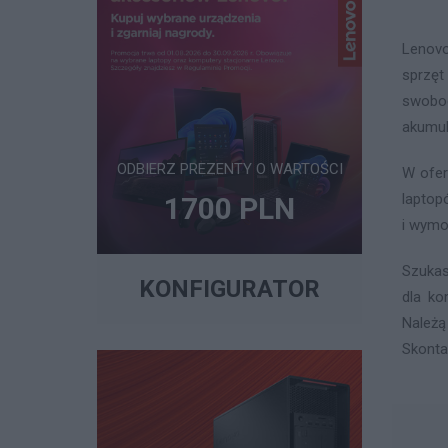
Lenovo
sprzęt
swobod
akumul
ODBIERZ PREZENTY O WARTOŚCI
W ofer
laptop
1700 PLN
i wymo
Szukas
KONFIGURATOR
dla ko
Należą
Skonta