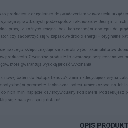
 to producent z długoletnim doświadczeniem w tworzeniu urządzeń 
 wymaga sprawdzonych podzespołów i akcesoriów. Jednym z nich są
ną pracę z różnych miejsc, bez konieczności dostępu do prąd
ator, czy zaopatrzyć się w zapasowe źródło energii – oryginalne ba
cie naszego sklepu znajduje się szeroki wybór akumulatorów do
ów producenta. Oryginalne produkty to gwarancja bezpieczeństwa or
gów, które gwarantują wysoką jakość wykonania
z nowej baterii do laptopa Lenovo? Zanim zdecydujesz się na zaku
mpatybilności parametry techniczne baterii umieszczone na tabl
 do nich m.in. napięcie czy indywidualny kod baterii. Potrzebujes
ktuj się z naszymi specjalistami!
OPIS PRODUK