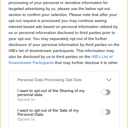
processing of your personal or sensitive information for
targeted advertising by us, please use the below opt-out
Lenovo Technology B.V. Sp. z
section to confirm your selection. Please note that after your
o.o.
opt-out request is processed you may continue seeing
Podmiot
ul. Gottlieba Daimlera 1
interest-based ads based on personal information utilized by
us or personal information disclosed to third parties prior to
odpowiedzialny
02-460 Warszawa
your opt-out. You may separately opt-out of the further
info_pl@lenovo.com
disclosure of your personal information by third parties on the
https://lenovo.com
IAB’s list of downstream participants. This information may
also be disclosed by us to third parties on the
IAB’s List of
Pomoc
Downstream Participants
that may further disclose it to other
https://support.lenovo.com/pl/pl/
techniczna
third parties.
Personal Data Processing Opt Outs
I want to opt-out of the Sharing of my
personal data.
Opted In
ZAPYTAJ O PRODUKT
I want to opt-out of the Sale of my
Personal Data.
Opted In
Zapytanie o "Bateria Lenovo 41Wh Li-ion