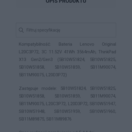
OPIS PRODUKTU
Kompatybilność: Bateria Lenovo Original
L20C3P72, 3C 11.52V 41Wh 3564mAh, ThinkPad
X13 Gen2/Gen3 (5B10W51824, 5B10W51825,
5B10W51858, 5B10W51859, 5B11M90074,
5B11M90075, L20D3P72)
Zastępuje modele: 5B10W51824, 5B10W51825,
5B10W51858, 5B10W51859, 5B11M90074,
5B11M90075, L20C3P72, L20D3P72, SB10W51947,
SB10W51948, SB10W51959, SB10W51960,
SB11M89875, SB11M89876