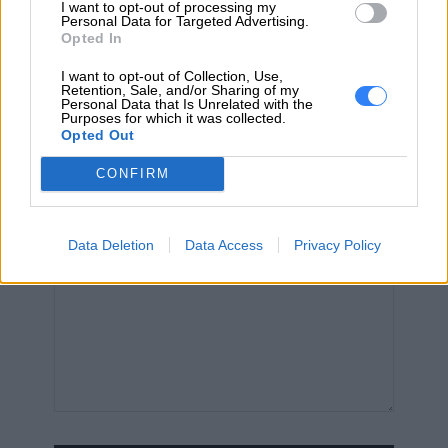
5B10W51858"
I want to opt-out of processing my
Personal Data for Targeted Advertising.
Opted In
I want to opt-out of Collection, Use,
EMAIL
Retention, Sale, and/or Sharing of my
Personal Data that Is Unrelated with the
Purposes for which it was collected.
Opted Out
CONFIRM
WIADOMOŚĆ
Data Deletion
Data Access
Privacy Policy