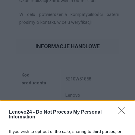
Czas realizacji zamówienia od 5-14 dni.
W celu potwierdzenia kompatybilności baterii
prosimy o kontakt, w celu weryfikacji.
INFORMACJE HANDLOWE
Kod
5B10W51858
producenta
Lenovo
18001 Development Drive
Dane
Morrisville, NC 27560 USA
Lenovo24 -
Do Not Process My Personal
Information
producenta
Telefon: +1 (855) 253-6686
If you wish to opt-out of the sale, sharing to third parties, or
https://lenovo.com