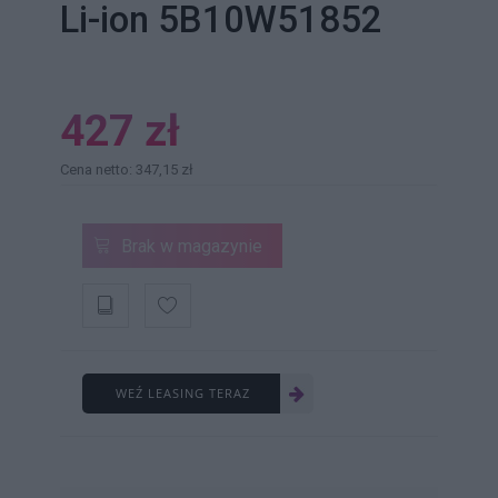
Li-ion 5B10W51852
427 zł
Cena netto: 347,15 zł
Brak w magazynie
WEŹ LEASING TERAZ