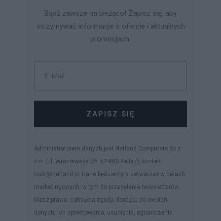
Bądź zawsze na bieżąco! Zapisz się, aby
otrzymywać informacje o ofercie i aktualnych
promocjach.
ZAPISZ SIĘ
Administratorem danych jest Netland Computers Sp z
o.o. (ul. Wrocławska 35, 62-800 Kalisz), kontakt:
rodo@netland.pl. Dane będziemy przetwarzać w celach
marketingowych, w tym do przesyłania newsletterów.
Masz prawo: cofnięcia zgody, dostępu do swoich
danych, ich sprostowania, usunięcia, ograniczenia