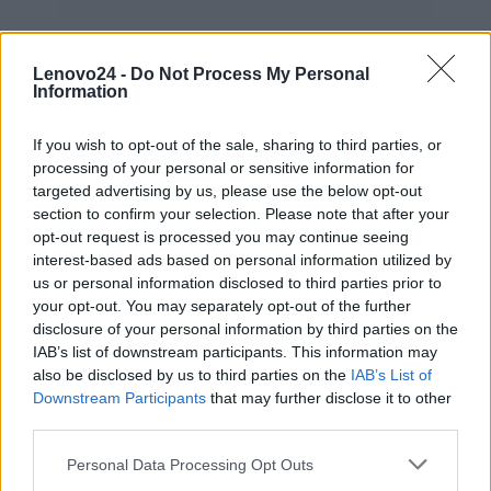
Lenovo24 -
Do Not Process My Personal
Information
Kod
5B10W51852
producenta
If you wish to opt-out of the sale, sharing to third parties, or
processing of your personal or sensitive information for
Lenovo
targeted advertising by us, please use the below opt-out
18001 Development Drive
section to confirm your selection. Please note that after your
Dane
Morrisville, NC 27560 USA
opt-out request is processed you may continue seeing
producenta
interest-based ads based on personal information utilized by
Telefon: +1 (855) 253-6686
us or personal information disclosed to third parties prior to
your opt-out. You may separately opt-out of the further
https://lenovo.com
disclosure of your personal information by third parties on the
IAB’s list of downstream participants. This information may
Lenovo Technology B.V. Sp. z
also be disclosed by us to third parties on the
IAB’s List of
o.o.
Downstream Participants
that may further disclose it to other
Podmiot
ul. Gottlieba Daimlera 1
third parties.
odpowiedzialny
02-460 Warszawa
Personal Data Processing Opt Outs
info_pl@lenovo.com