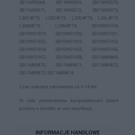
5B11M90068, 5B11M90069, 5B11M90070,
5B11M90071, 5B11M90072, 5B11M90073,
L20C4P73, L20D4P73, L20D4P74, L20L4P73,
L20M4P73, L20M4P74, SB10W51918,
SB10W51919, SB10W51920, SB10W51921,
SB10W51922, SB10W51923, SB10W51953,
SB10W51954, SB10W51955, SB10W51956,
SB10W51957, SB10W51958, SB11M89869,
SB11M89870, SB11M89871, SB11M89872,
SB11M89873, SB11M89874
Czas realizacji zamówienia od 5-14 dni.
W celu potwierdzenia kompatybilności baterii
prosimy o kontakt, w celu weryfikacji.
INFORMACJE HANDLOWE