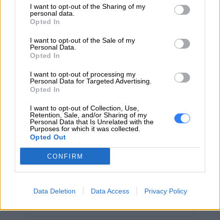
https://lenovo.com
I want to opt-out of the Sharing of my
personal data.
Opted In
Pomoc
https://support.lenovo.com/pl/pl/
techniczna
I want to opt-out of the Sale of my
Personal Data.
Opted In
I want to opt-out of processing my
Personal Data for Targeted Advertising.
Opted In
ZAPYTAJ O PRODUKT
I want to opt-out of Collection, Use,
Retention, Sale, and/or Sharing of my
Personal Data that Is Unrelated with the
Zapytanie o "Bateria Lenovo 4-cell Li-ion
Purposes for which it was collected.
Opted Out
5B10W51852"
CONFIRM
EMAIL
Data Deletion
Data Access
Privacy Policy