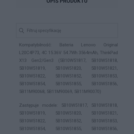
OPIS PRODUKTU
Kompatybilność: Bateria Lenovo Original
L20C4P73, 4C 15.36V 54.7Wh 3564mAh, ThinkPad
X13 Gen2/Gen3 (5B10W51817, 5B10W51818,
5B10W51819, 5B10W51820, 5B10W51821,
5B10W51822, 5B10W51852, 5B10W51853,
5B10W51854, 5B10W51855, 5B10W51856,
5B11M90068, 5B11M90069, 5B11M90070)
Zastępuje modele: 5B10W51817, 5B10W51818,
5B10W51819, 5B10W51820, 5B10W51821,
5B10W51822, 5B10W51852, 5B10W51853,
5B10W51854, 5B10W51855, 5B10W51856,