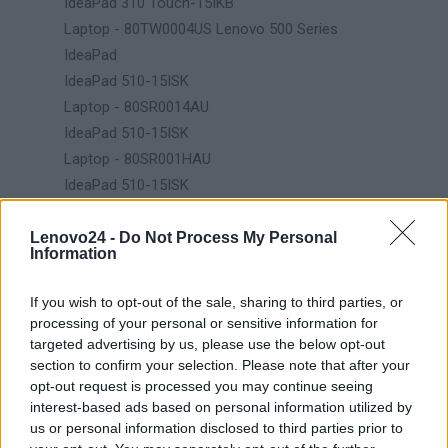
IdeaPad 310 Touch-15IKB
Laptop - 80TW0004US Lenovo 500 Series
IdeaPad
IdeaPad 510-15ISK
Laptop - 80SR0014AU
IdeaPad 510-15ISK
Laptop - 80SR001HAU
IdeaPad 510-15ISK
Laptop - 80SR005XAU
IdeaPad 510-15ISK
Lenovo24 -
Do Not Process My Personal
Information
Laptop - 80SR005YAU
IdeaPad 510-15ISK
If you wish to opt-out of the sale, sharing to third parties, or
Laptop - 80SR008LAU
processing of your personal or sensitive information for
IdeaPad 510-15ISK
targeted advertising by us, please use the below opt-out
section to confirm your selection. Please note that after your
Laptop - 80SR00GPAU
opt-out request is processed you may continue seeing
IdeaPad 510-15ISK
interest-based ads based on personal information utilized by
Laptop - 80SR00GXAU
us or personal information disclosed to third parties prior to
IdeaPad 510-15ISK