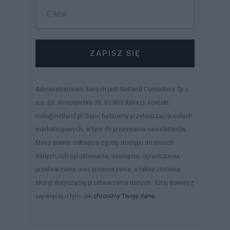
ZAPISZ SIĘ
Administratorem danych jest Netland Computers Sp z
o.o. (ul. Wrocławska 35, 62-800 Kalisz), kontakt:
rodo@netland.pl. Dane będziemy przetwarzać w celach
marketingowych, w tym do przesyłania newsletterów.
Masz prawo: cofnięcia zgody, dostępu do swoich
danych, ich sprostowania, usunięcia, ograniczenia
przetwarzania oraz przenoszenia, a także złożenia
skargi dotyczącej przetwarzania danych. Tutaj dowiesz
się więcej o tym, jak
chronimy Twoje dane
.