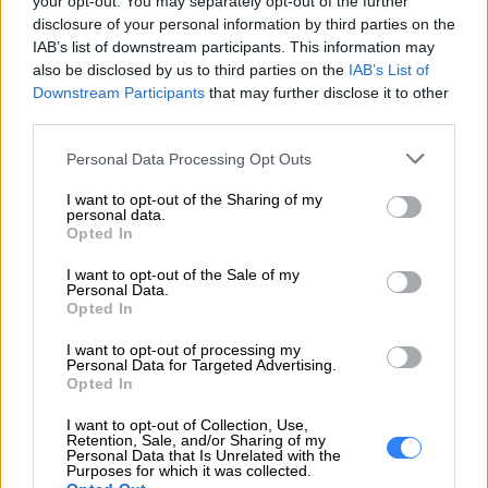
your opt-out. You may separately opt-out of the further
disclosure of your personal information by third parties on the
Laptop - 80SR00GYAU
IAB’s list of downstream participants. This information may
IdeaPad 510-15ISK
also be disclosed by us to third parties on the
IAB’s List of
Laptop - 80SR00HTAU
Downstream Participants
that may further disclose it to other
IdeaPad 510-15IKB
third parties.
Laptop - 80SV00DFMX
Personal Data Processing Opt Outs
IdeaPad 510-15IKB
Laptop - 80SV00PUAU
I want to opt-out of the Sharing of my
personal data.
IdeaPad 510-15IKB
Opted In
Laptop - 80SV00PVAU
I want to opt-out of the Sale of my
IdeaPad 510-15IKB
Personal Data.
Laptop - 80SV00QXAU
Opted In
IdeaPad 510-15IKB
I want to opt-out of processing my
Laptop - 80SV00REAU
Personal Data for Targeted Advertising.
Opted In
IdeaPad 510-15IKB
Laptop - 80SV00RNAU
I want to opt-out of Collection, Use,
Retention, Sale, and/or Sharing of my
IdeaPad 510-15IKB
Personal Data that Is Unrelated with the
Purposes for which it was collected.
Laptop - 80SV00RVAU