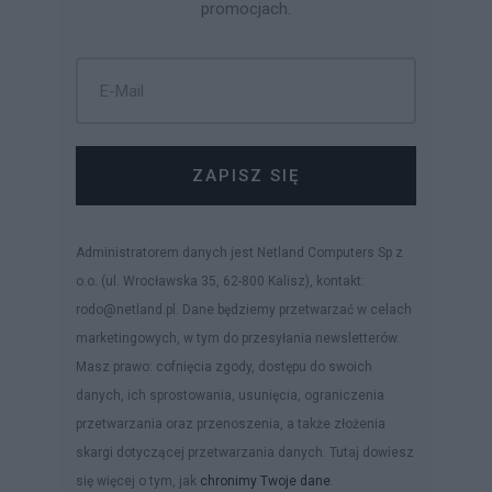
promocjach.
ZAPISZ SIĘ
Administratorem danych jest Netland Computers Sp z
o.o. (ul. Wrocławska 35, 62-800 Kalisz), kontakt:
rodo@netland.pl. Dane będziemy przetwarzać w celach
marketingowych, w tym do przesyłania newsletterów.
Masz prawo: cofnięcia zgody, dostępu do swoich
danych, ich sprostowania, usunięcia, ograniczenia
przetwarzania oraz przenoszenia, a także złożenia
skargi dotyczącej przetwarzania danych. Tutaj dowiesz
się więcej o tym, jak
chronimy Twoje dane
.