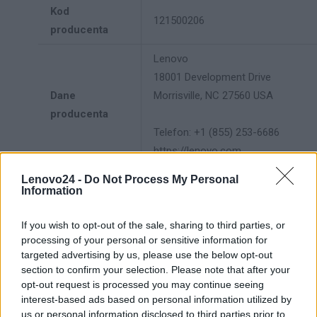
Kod
121500206
producenta
Lenovo
18001 Development Drive
Dane
Morrisville, NC 27560 USA
producenta
Telefon: +1 (855) 253-6686
https://lenovo.com
Lenovo24 -
Do Not Process My Personal
Lenovo Technology B.V. Sp. z
Information
o.o.
Podmiot
ul. Gottlieba Daimlera 1
If you wish to opt-out of the sale, sharing to third parties, or
odpowiedzialny
02-460 Warszawa
processing of your personal or sensitive information for
info_pl@lenovo.com
targeted advertising by us, please use the below opt-out
section to confirm your selection. Please note that after your
https://lenovo.com
opt-out request is processed you may continue seeing
interest-based ads based on personal information utilized by
Pomoc
https://support.lenovo.com/pl/pl/
us or personal information disclosed to third parties prior to