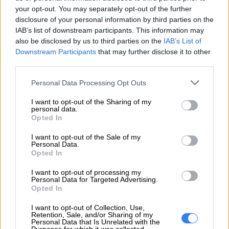
techniczna
your opt-out. You may separately opt-out of the further
disclosure of your personal information by third parties on the
IAB’s list of downstream participants. This information may
also be disclosed by us to third parties on the
IAB’s List of
Downstream Participants
that may further disclose it to other
third parties.
ZAPYTAJ O PRODUKT
Personal Data Processing Opt Outs
Zapytanie o "Bateria Lenovo 3.7V 17.5Wh
I want to opt-out of the Sharing of my
personal data.
121500206"
Opted In
I want to opt-out of the Sale of my
Personal Data.
EMAIL
Opted In
I want to opt-out of processing my
Personal Data for Targeted Advertising.
Opted In
I want to opt-out of Collection, Use,
WIADOMOŚĆ
Retention, Sale, and/or Sharing of my
Personal Data that Is Unrelated with the