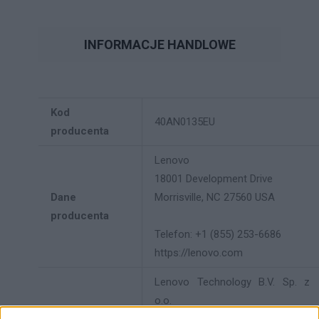
INFORMACJE HANDLOWE
Kod
40AN0135EU
producenta
Lenovo
18001 Development Drive
Dane
Morrisville, NC 27560 USA
producenta
Telefon: +1 (855) 253-6686
https://lenovo.com
Lenovo Technology B.V. Sp. z
o.o.