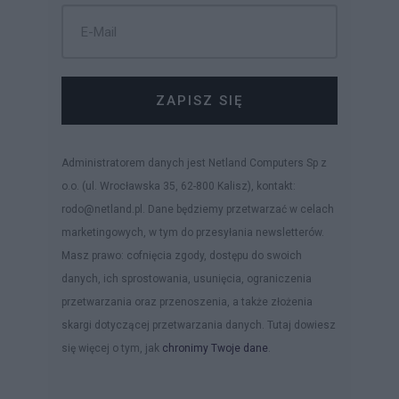
ZAPISZ SIĘ
Administratorem danych jest Netland Computers Sp z
o.o. (ul. Wrocławska 35, 62-800 Kalisz), kontakt:
rodo@netland.pl. Dane będziemy przetwarzać w celach
marketingowych, w tym do przesyłania newsletterów.
Masz prawo: cofnięcia zgody, dostępu do swoich
danych, ich sprostowania, usunięcia, ograniczenia
przetwarzania oraz przenoszenia, a także złożenia
skargi dotyczącej przetwarzania danych. Tutaj dowiesz
się więcej o tym, jak
chronimy Twoje dane
.