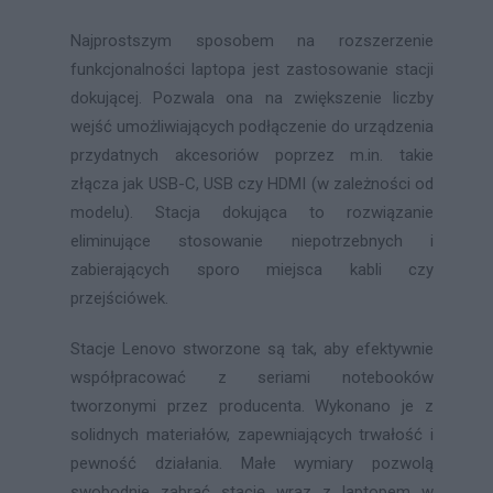
Najprostszym sposobem na rozszerzenie
funkcjonalności laptopa jest zastosowanie stacji
dokującej. Pozwala ona na zwiększenie liczby
wejść umożliwiających podłączenie do urządzenia
przydatnych akcesoriów poprzez m.in. takie
złącza jak USB-C, USB czy HDMI (w zależności od
modelu). Stacja dokująca to rozwiązanie
eliminujące stosowanie niepotrzebnych i
zabierających sporo miejsca kabli czy
przejściówek.
Stacje Lenovo stworzone są tak, aby efektywnie
współpracować z seriami notebooków
tworzonymi przez producenta. Wykonano je z
solidnych materiałów, zapewniających trwałość i
pewność działania. Małe wymiary pozwolą
swobodnie zabrać stację wraz z laptopem w