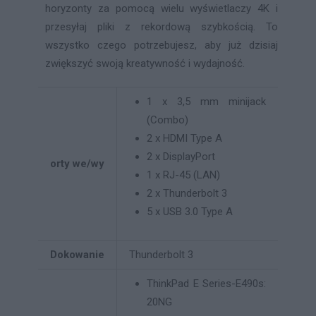
horyzonty za pomocą wielu wyświetlaczy 4K i
przesyłaj pliki z rekordową szybkością. To
wszystko czego potrzebujesz, aby już dzisiaj
zwiększyć swoją kreatywność i wydajność.
1 x 3,5 mm minijack
(Combo)
2 x HDMI Type A
2 x DisplayPort
orty we/wy
1 x RJ-45 (LAN)
2 x Thunderbolt 3
5 x USB 3.0 Type A
Dokowanie
Thunderbolt 3
ThinkPad E Series-E490s:
20NG