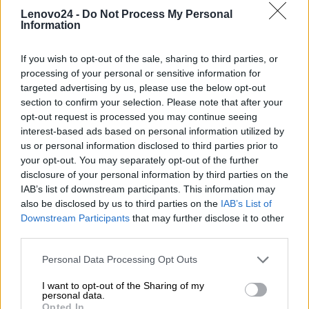
Podmiot
ul. Gottlieba Daimlera 1
Lenovo24 -
Do Not Process My Personal
odpowiedzialny
02-460 Warszawa
Information
info_pl@lenovo.com
https://lenovo.com
If you wish to opt-out of the sale, sharing to third parties, or
processing of your personal or sensitive information for
Pomoc
targeted advertising by us, please use the below opt-out
https://support.lenovo.com/pl/pl/
techniczna
section to confirm your selection. Please note that after your
opt-out request is processed you may continue seeing
interest-based ads based on personal information utilized by
us or personal information disclosed to third parties prior to
your opt-out. You may separately opt-out of the further
disclosure of your personal information by third parties on the
IAB’s list of downstream participants. This information may
ZAPYTAJ O PRODUKT
also be disclosed by us to third parties on the
IAB’s List of
Downstream Participants
that may further disclose it to other
Zapytanie o "Stacja dokująca Lenovo ThinkPad
third parties.
Thunderbolt 3 Dock Gen2"
Personal Data Processing Opt Outs
I want to opt-out of the Sharing of my
personal data.
EMAIL
Opted In