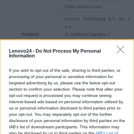
https://lenovo.com
Lenovo Technology B.V. Sp. z
o.o.
Podmiot
ul. Gottlieba Daimlera 1
odpowiedzialny
02-460 Warszawa
info_pl@lenovo.com
Lenovo24 -
Do Not Process My Personal
Information
https://lenovo.com
Pomoc
If you wish to opt-out of the sale, sharing to third parties, or
https://support.lenovo.com/pl/pl/
processing of your personal or sensitive information for
techniczna
targeted advertising by us, please use the below opt-out
section to confirm your selection. Please note that after your
opt-out request is processed you may continue seeing
interest-based ads based on personal information utilized by
us or personal information disclosed to third parties prior to
your opt-out. You may separately opt-out of the further
ZAPYTAJ O PRODUKT
disclosure of your personal information by third parties on the
IAB’s list of downstream participants. This information may
also be disclosed by us to third parties on the
IAB’s List of
Zapytanie o "Dysk serwerowy Lenovo