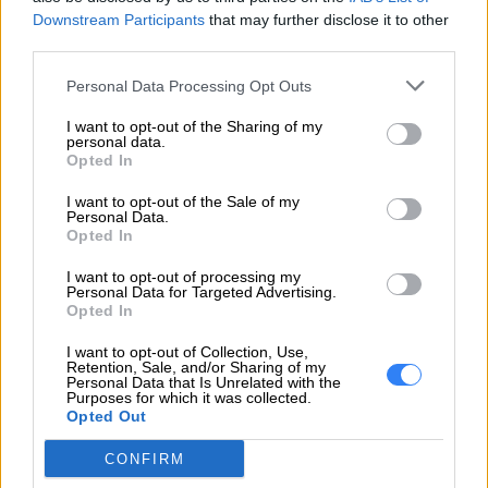
Downstream Participants
that may further disclose it to other
ThinkSystem ST50 V2 3.5 2TB 7.2K SATA 6Gb
third parties.
NHS 512n HDD"
Personal Data Processing Opt Outs
I want to opt-out of the Sharing of my
personal data.
EMAIL
Opted In
I want to opt-out of the Sale of my
Personal Data.
Opted In
WIADOMOŚĆ
I want to opt-out of processing my
Personal Data for Targeted Advertising.
Opted In
I want to opt-out of Collection, Use,
Retention, Sale, and/or Sharing of my
Personal Data that Is Unrelated with the
Purposes for which it was collected.
Opted Out
CONFIRM