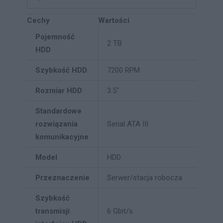
Cechy
Wartości
Pojemność
2 TB
HDD
Szybkość HDD
7200 RPM
Rozmiar HDD
3.5"
Standardowe
rozwiązania
Serial ATA III
komunikacyjne
Model
HDD
Przeznaczenie
Serwer/stacja robocza
Szybkość
transmisji
6 Gbit/s