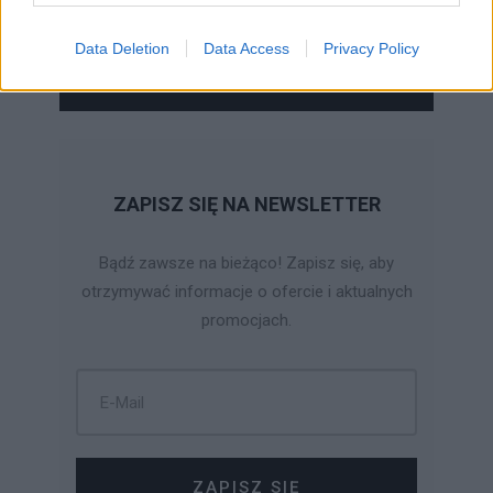
Data Deletion
Data Access
Privacy Policy
WYŚLIJ ZAPYTANIE
ZAPISZ SIĘ NA NEWSLETTER
Bądź zawsze na bieżąco! Zapisz się, aby
otrzymywać informacje o ofercie i aktualnych
promocjach.
ZAPISZ SIĘ