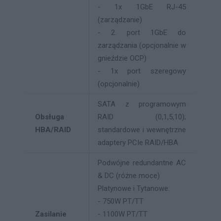
- 1x 1GbE RJ-45
(zarządzanie)
- 2. port 1GbE do
zarządzania (opcjonalnie w
gnieździe OCP)
- 1x port szeregowy
(opcjonalnie)
SATA z programowym
Obsługa
RAID (0,1,5,10);
HBA/RAID
standardowe i wewnętrzne
adaptery PCIe RAID/HBA
Podwójne redundantne AC
& DC (różne moce)
Platynowe i Tytanowe:
- 750W PT/TT
Zasilanie
- 1100W PT/TT