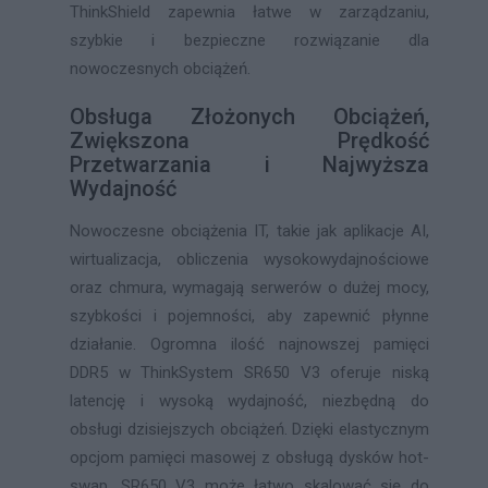
ThinkShield zapewnia łatwe w zarządzaniu,
szybkie i bezpieczne rozwiązanie dla
nowoczesnych obciążeń.
Obsługa Złożonych Obciążeń,
Zwiększona Prędkość
Przetwarzania i Najwyższa
Wydajność
Nowoczesne obciążenia IT, takie jak aplikacje AI,
wirtualizacja, obliczenia wysokowydajnościowe
oraz chmura, wymagają serwerów o dużej mocy,
szybkości i pojemności, aby zapewnić płynne
działanie. Ogromna ilość najnowszej pamięci
DDR5 w ThinkSystem SR650 V3 oferuje niską
latencję i wysoką wydajność, niezbędną do
obsługi dzisiejszych obciążeń. Dzięki elastycznym
opcjom pamięci masowej z obsługą dysków hot-
swap, SR650 V3 może łatwo skalować się do