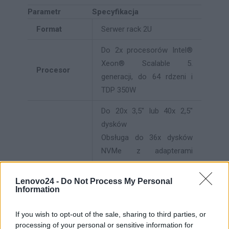
Parametr
Specyfikacja
Format
Serwer rack 2U
Do 2x procesorów Intel®
Xeon® Scalable 5.
Procesor
generacji, do 64 rdzeni i
TDP 350W
Do 20x 3,5" lub 40x 2,5"
dysków
Obsługa do 36x dysków
NVMe z adapterami
retimer PCIe
Tył: 2x 2,5"; 7mm
Lenovo24 -
Do Not Process My Personal
Information
SATA/NVMe hot-swap do
Kieszenie na
rozruchu, obsługa RAID
If you wish to opt-out of the sale, sharing to third parties, or
dyski
Wewnętrzne: 2x M.2
processing of your personal or sensitive information for