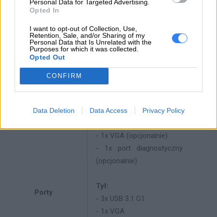
GPU
Personal Data for Targeted Advertising.
GPU
Opted In
Adapter LOM w gnieździe
I want to opt-out of Collection, Use,
Retention, Sale, and/or Sharing of my
Interfejs
OCP 3.0, opcjonalne
Personal Data that Is Unrelated with the
Purposes for which it was collected.
sieciowy
adaptery sieciowe PCIe z
Opted Out
dostępem od frontu
CONFIRM
Przód:
- 1x USB 3.1 G1
- 1x USB 2.0 z obsługą
Data Deletion
Data Access
Privacy Policy
XClarity Mobile
- 1x VGA (opcjonalnie)
- 1x port diagnostyczny
(opcjonalnie)
Tył:
Porty
- 3x USB 3.1 G1
- 1x VGA