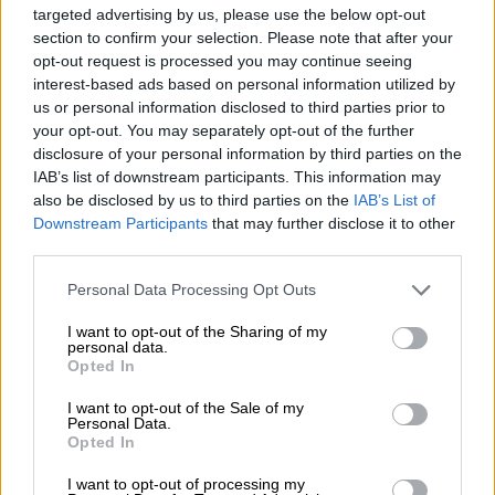
SATA/NVMe do rozruchu,
targeted advertising by us, please use the below opt-out
obsługa RAID
section to confirm your selection. Please note that after your
Obsługa Direct NVMe,
opt-out request is processed you may continue seeing
interest-based ads based on personal information utilized by
VROC/VMD oraz
us or personal information disclosed to third parties prior to
wbudowany SATA z
your opt-out. You may separately opt-out of the further
programowym RAID
disclosure of your personal information by third parties on the
(0,1,5,10)
IAB’s list of downstream participants. This information may
also be disclosed by us to third parties on the
IAB’s List of
Obsługa do 32x modułów
Downstream Participants
that may further disclose it to other
Pamięć
third parties.
TruDDR5 3DS/RDIMM
Personal Data Processing Opt Outs
Do 12x PCIe 4.0/5.0, 1x
OCP 3.0, 1x wewnętrzny
I want to opt-out of the Sharing of my
Gniazda
personal data.
HBA/RAID (nie zajmuje
Opted In
rozszerzeń
standardowego gniazda
I want to opt-out of the Sale of my
PCIe)
Personal Data.
Opted In
Do 8x jedno-slotowych
Obsługa
GPU lub 3x dwu-slotowych
I want to opt-out of processing my