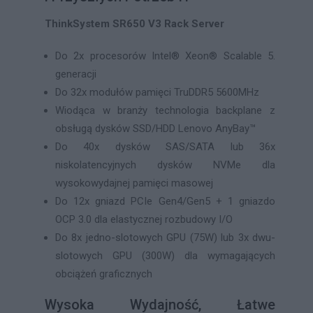
ThinkSystem SR650 V3 Rack Server
Do 2x procesorów Intel® Xeon® Scalable 5.
generacji
Do 32x modułów pamięci TruDDR5 5600MHz
Wiodąca w branży technologia backplane z
obsługą dysków SSD/HDD Lenovo AnyBay™
Do 40x dysków SAS/SATA lub 36x
niskolatencyjnych dysków NVMe dla
wysokowydajnej pamięci masowej
Do 12x gniazd PCIe Gen4/Gen5 + 1 gniazdo
OCP 3.0 dla elastycznej rozbudowy I/O
Do 8x jedno-slotowych GPU (75W) lub 3x dwu-
slotowych GPU (300W) dla wymagających
obciążeń graficznych
Wysoka Wydajność, Łatwe