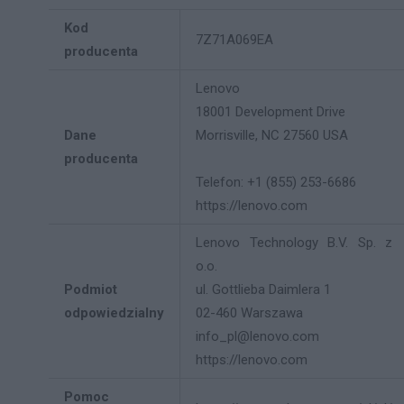
Kod
7Z71A069EA
producenta
Lenovo
18001 Development Drive
Dane
Morrisville, NC 27560 USA
producenta
Telefon: +1 (855) 253-6686
https://lenovo.com
Lenovo Technology B.V. Sp. z
o.o.
Podmiot
ul. Gottlieba Daimlera 1
odpowiedzialny
02-460 Warszawa
info_pl@lenovo.com
https://lenovo.com
Pomoc