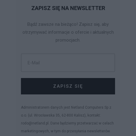
ZAPISZ SIĘ NA NEWSLETTER
Bądź zawsze na bieżąco! Zapisz się, aby
otrzymywać informacje o ofercie i aktualnych
promocjach.
ZAPISZ SIĘ
Administratorem danych jest Netland Computers Sp z
o.o. (ul. Wrocławska 35, 62-800 Kalisz), kontakt:
rodo@netland.pl. Dane będziemy przetwarzać w celach
marketingowych, w tym do przesyłania newsletterów.