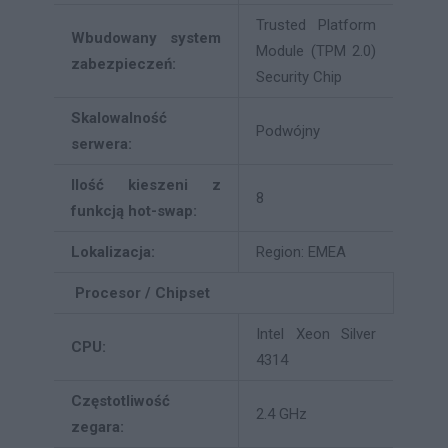
Trusted Platform
Wbudowany system
Module (TPM 2.0)
zabezpieczeń:
Security Chip
Skalowalność
Podwójny
serwera:
Ilość kieszeni z
8
funkcją hot-swap:
Lokalizacja:
Region: EMEA
Procesor / Chipset
Intel Xeon Silver
CPU:
4314
Częstotliwość
2.4 GHz
zegara: