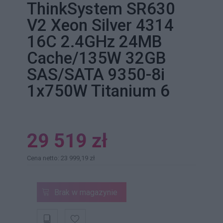
ThinkSystem SR630
V2 Xeon Silver 4314
16C 2.4GHz 24MB
Cache/135W 32GB
SAS/SATA 9350-8i
1x750W Titanium 6
29 519 zł
Cena netto: 23 999,19 zł
Brak w magazynie