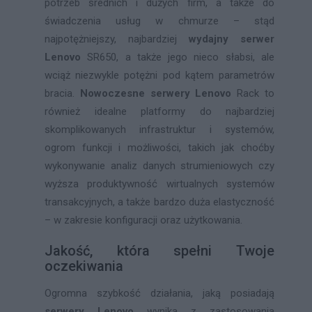
potrzeb średnich i dużych firm, a także do
świadczenia usług w chmurze – stąd
najpotężniejszy, najbardziej
wydajny
serwer
Lenovo
SR650, a także jego nieco słabsi, ale
wciąż niezwykle potężni pod kątem parametrów
bracia.
Nowoczesne serwery Lenovo
Rack to
również idealne platformy do najbardziej
skomplikowanych infrastruktur i systemów,
ogrom funkcji i możliwości, takich jak choćby
wykonywanie analiz danych strumieniowych czy
wyższa produktywność wirtualnych systemów
transakcyjnych, a także bardzo duża elastyczność
– w zakresie konfiguracji oraz użytkowania.
Jakość, która spełni Twoje
oczekiwania
Ogromna szybkość działania, jaką posiadają
serwery Lenovo
wynika z zastosowania