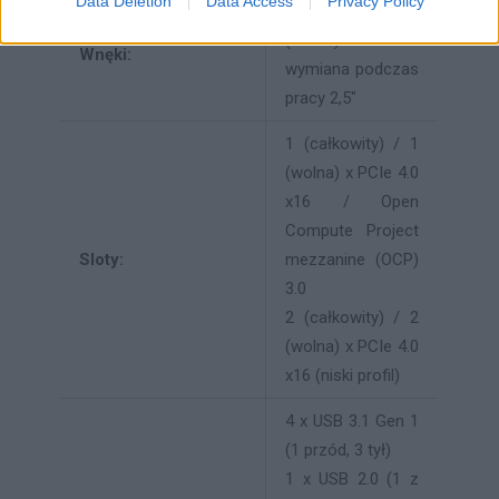
Data Deletion
Data Access
Privacy Policy
8 (całkowity) / 8
(wolna) x
Wnęki:
wymiana podczas
pracy 2,5"
1 (całkowity) / 1
(wolna) x PCIe 4.0
x16 / Open
Compute Project
Sloty:
mezzanine (OCP)
3.0
2 (całkowity) / 2
(wolna) x PCIe 4.0
x16 (niski profil)
4 x USB 3.1 Gen 1
(1 przód, 3 tył)
1 x USB 2.0 (1 z