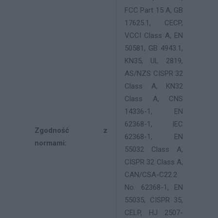
FCC Part 15 A, GB
17625.1, CECP,
VCCI Class A, EN
50581, GB 4943.1,
KN35, UL 2819,
AS/NZS CISPR 32
Class A, KN32
Class A, CNS
14336-1, EN
62368-1, IEC
Zgodność z
62368-1, EN
normami:
55032 Class A,
CISPR 32 Class A,
CAN/CSA-C22.2
No. 62368-1, EN
55035, CISPR 35,
CELP, HJ 2507-