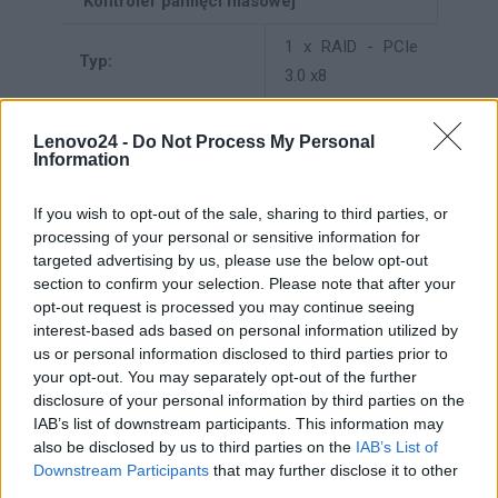
Kontroler pamięci masowej
1 x RAID - PCIe
Typ:
3.0 x8
Rodzaj interfejsu
SATA 6Gb/s /
Lenovo24 -
Do Not Process My Personal
kontrolera:
SAS 12Gb/s
Information
Nazwa kontrolera
ThinkSystem
If you wish to opt-out of the sale, sharing to third parties, or
pamięci masowej:
RAID 9350-8i
processing of your personal or sensitive information for
targeted advertising by us, please use the below opt-out
Ilość kanałów:
8
section to confirm your selection. Please note that after your
opt-out request is processed you may continue seeing
RAID 0, RAID 1,
interest-based ads based on personal information utilized by
RAID 10, RAID 5,
us or personal information disclosed to third parties prior to
Poziom RAID:
RAID 50, RAID 6,
your opt-out. You may separately opt-out of the further
disclosure of your personal information by third parties on the
RAID 60, JBOD
IAB’s list of downstream participants. This information may
also be disclosed by us to third parties on the
IAB’s List of
Napęd optyczny
Downstream Participants
that may further disclose it to other
Bez napędu
third parties.