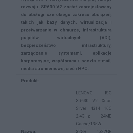
rozwoju. SR630 V2 został zaprojektowany
do obsługi szerokiego zakresu obciążeń,
takich jak bazy danych, wirtualizacja i
przetwarzanie w chmurze, infrastruktura
pulpitów wirtualnych (VDI),
bezpieczeństwo infrastruktury,
zarządzanie systemami, aplikacje
korporacyjne, współpraca / poczta e-mail,
media strumieniowe, sieć i HPC.
Produkt:
LENOVO ISG
SR630 V2 Xeon
Silver 4314 16C
2.4GHz 24MB
Cache/135W
Nazwa:
32GB 1x32GB