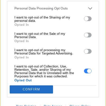
Typ:
optycznego
Personal Data Processing Opt Outs
Monitor
I want to opt-out of the Sharing of my
personal data.
Typ monitora:
Brak
Opted In
I want to opt-out of the Sale of my
Sterownik grafiki
Personal Data.
Opted In
Procesor graficzny:
Matrox G200
I want to opt-out of processing my
Personal Data for Targeted Advertising.
Pamięć video:
16 MB
Opted In
Interfejsy wideo:
VGA
I want to opt-out of Collection, Use,
Retention, Sale, and/or Sharing of my
Personal Data that Is Unrelated with the
Praca w sieci
Purposes for which it was collected.
Opted Out
Kontroler zdalnego
XClarity Controller
zarzadzania:
(XCC) Enterprise
CONFIRM
Rozszerzenie / połączenie