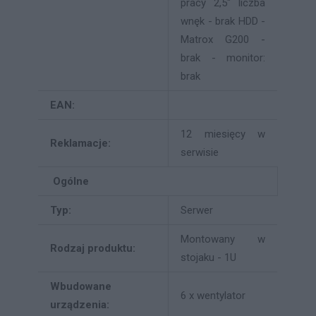
pracy 2,5" liczba
wnęk - brak HDD -
Matrox G200 -
brak - monitor:
brak
EAN:
12 miesięcy w
Reklamacje:
serwisie
Ogólne
Typ:
Serwer
Montowany w
Rodzaj produktu:
stojaku - 1U
Wbudowane
6 x wentylator
urządzenia: