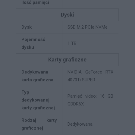
ilość pamięci
Dyski
Dysk
SSD M.2 PCIe NVMe
Pojemność
1 TB
dysku
Karty graficzne
Dedykowana
NVIDIA GeForce RTX
karta graficzna
4070Ti SUPER
Typ
Pamięć video: 16 GB
dedykowanej
GDDR6X
karty graficznej
Rodzaj karty
Dedykowana
graficznej