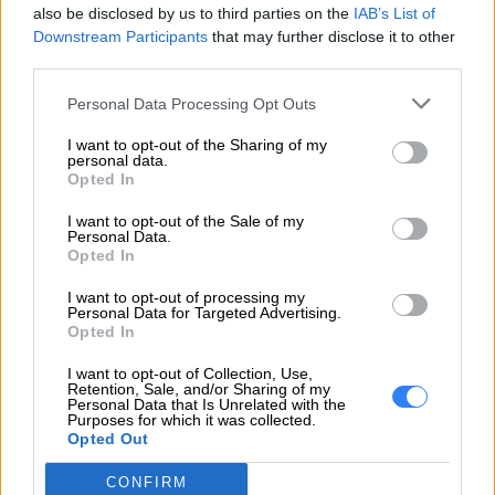
5 x Audio
also be disclosed by us to third parties on the
IAB’s List of
1 x SPDIF
Downstream Participants
that may further disclose it to other
third parties.
Złącza, gniazda
1 x PCIe 5.0 x16
rozszerzeń
Personal Data Processing Opt Outs
I want to opt-out of the Sharing of my
LAN 2.5 GbE
personal data.
Komunikacja
Wi-Fi 6E (802.11ax)
Opted In
Bluetooth 5.3
I want to opt-out of the Sale of my
Personal Data.
Wi-Fi
Tak
Opted In
Bluetooth
Tak
I want to opt-out of processing my
Personal Data for Targeted Advertising.
Opted In
Pozostałe informacje
I want to opt-out of Collection, Use,
High Definition (HD)
Retention, Sale, and/or Sharing of my
Personal Data that Is Unrelated with the
Multimedia
Audio, Realtek ALC897
Purposes for which it was collected.
Opted Out
No speakers
CONFIRM
Układ szyfrowania