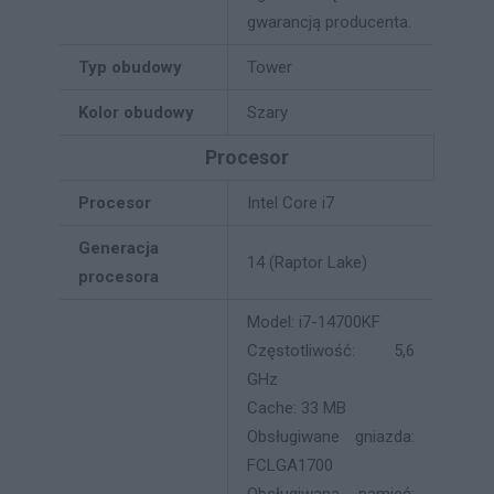
gwarancją producenta.
Typ obudowy
Tower
Kolor obudowy
Szary
Procesor
Procesor
Intel Core i7
Generacja
14 (Raptor Lake)
procesora
Model: i7-14700KF
Częstotliwość: 5,6
GHz
Cache: 33 MB
Obsługiwane gniazda:
FCLGA1700
Obsługiwana pamięć: