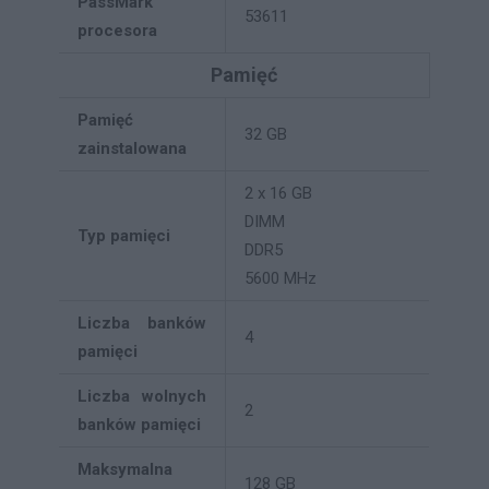
PassMark
53611
procesora
Pamięć
Pamięć
32 GB
zainstalowana
2 x 16 GB
DIMM
Typ pamięci
DDR5
5600 MHz
Liczba banków
4
pamięci
Liczba wolnych
2
banków pamięci
Maksymalna
128 GB