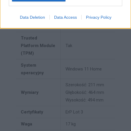
Bezpieczeństwo
TPM 2.0 zintegrowany
z chipsetem
Data Deletion
Data Access
Privacy Policy
Zasilanie
Zasilacz 850W 90%
Trusted
Platform Module
Tak
(TPM)
System
Windows 11 Home
operacyjny
Szerokość: 211 mm
Wymiary
Głębokość: 464 mm
Wysokość: 494 mm
Certyfikaty
ErP Lot 3
Waga
17 kg