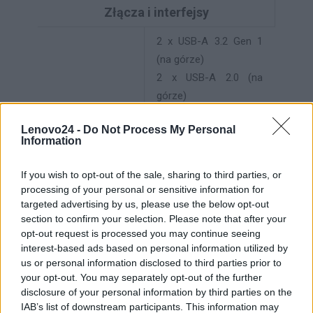
Złącza i interfejsy
2 x USB-A 3.2 Gen 1
(na górze)
2 x USB-A 2.0 (na
górze)
1 x złącze
Lenovo24 -
Do Not Process My Personal
słuchawkowe (na
Information
górze)
1 x złącze
If you wish to opt-out of the sale, sharing to third parties, or
Interfejsy
mikrofonowe (na
processing of your personal or sensitive information for
górze)
targeted advertising by us, please use the below opt-out
section to confirm your selection. Please note that after your
1 x USB-C 3.2 Gen 2x2
opt-out request is processed you may continue seeing
1 x USB-A 3.2 Gen 2
interest-based ads based on personal information utilized by
4 x USB-A 3.2 Gen 1
us or personal information disclosed to third parties prior to
2 x USB-A 2.0
your opt-out. You may separately opt-out of the further
disclosure of your personal information by third parties on the
1 x RJ-45
IAB’s list of downstream participants. This information may