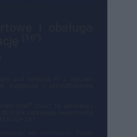
rtowe i obsługa
(16")
ację
e
rami pod kontrolą AI z użyciem
n wyjątkową i przyszłościową
®
rami Intel
Core™ 14. generacji i
40, które zapewniają niesamowitą
d LA-2Q+ LA1.
walizować, ale dominować. Dzięki