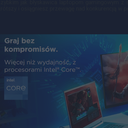
szybkim jak błyskawica laptopom gamingowym z se
krótszy i osiągniesz przewagę nad konkurencją w po