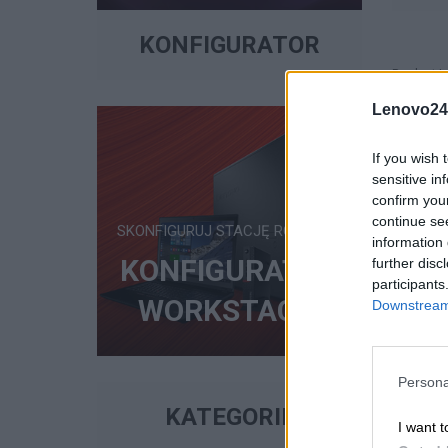
KONFIGURATOR
Product I
Lenovo24
If you wish 
sensitive in
confirm you
continue se
SKONFIGURUJ STACJĘ ROBOCZĄ
information 
KONFIGURATOR
further disc
participants
WORKSTACJI
Downstream 
Persona
KATEGORIE
I want t