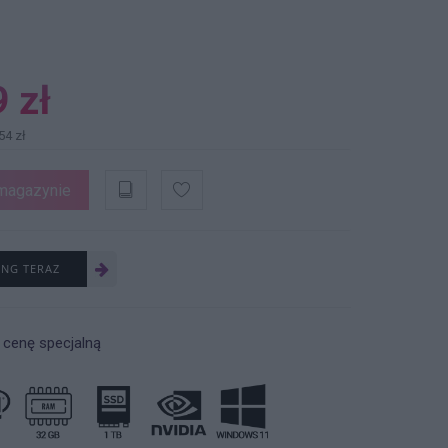
 zł
54 zł
magazynie
ING TERAZ
 cenę specjalną