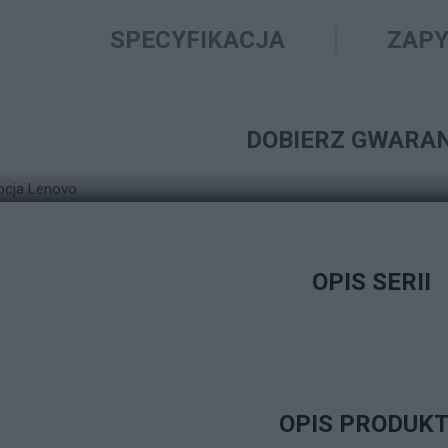
SPECYFIKACJA
ZAPY
ZNAJDŹ ODPOWIEDNIE ROZWIĄZANIE W ZAKRESIE
WYSZUKIWARKA GW
DOBIERZ GWARA
LAPTOP LENOVO LEGION PRO 7
OPIS SERII
OPIS PRODUK