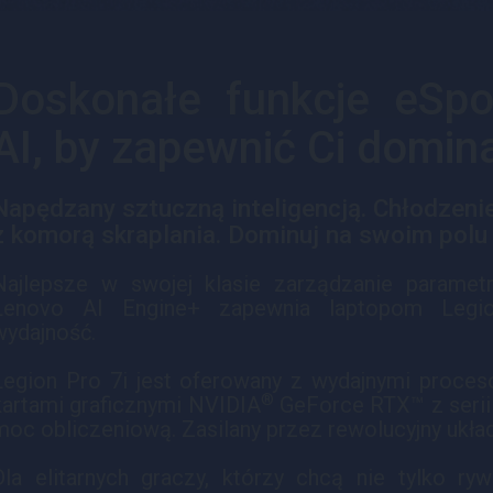
Doskonałe funkcje eSpo
AI, by zapewnić Ci domin
Napędzany sztuczną inteligencją. Chłodzeni
z komorą skraplania. Dominuj na swoim polu
Najlepsze w swojej klasie zarządzanie paramet
Lenovo AI Engine+ zapewnia laptopom Legio
wydajność.
Legion Pro 7i jest oferowany z wydajnymi proceso
®
kartami graficznymi NVIDIA
GeForce RTX™ z serii 
moc obliczeniową. Zasilany przez rewolucyjny ukła
Dla elitarnych graczy, którzy chcą nie tylko ry