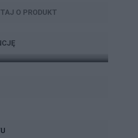
TAJ O PRODUKT
 ROZSZERZENIA GWARANCJI
ARANCJI
NCJĘ
ZOBACZ OPCJE
TU