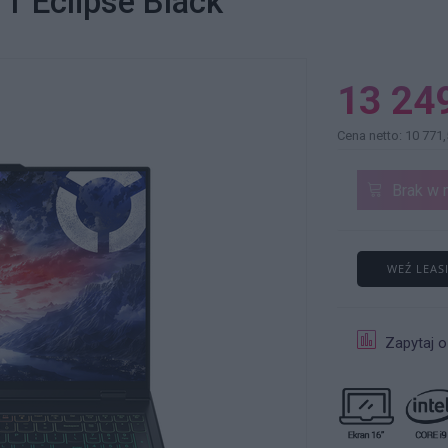
 Eclipse Black
13 249
Cena netto: 10 771,
Brak w 
WEŹ LEAS
Zapytaj o