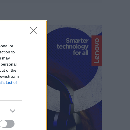
sonal or
ection to
ou may
 personal
out of the
 downstream
B’s List of