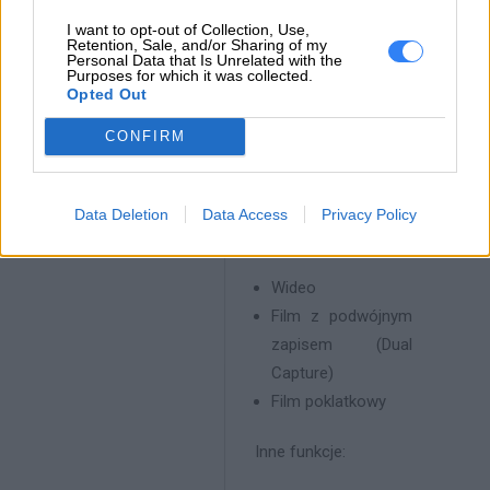
Przedni aparat:
I want to opt-out of Collection, Use,
Retention, Sale, and/or Sharing of my
Personal Data that Is Unrelated with the
8 Mpx (f/2.0, 1,12
Purposes for which it was collected.
Opted Out
m) | FF
CONFIRM
Oprogramowanie
wideo przedniego
aparatu: Tryby
Data Deletion
Data Access
Privacy Policy
fotografowania:
Wideo
Film z podwójnym
zapisem (Dual
Capture)
Film poklatkowy
Inne funkcje: