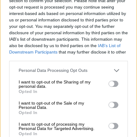
section to confirm your selection. Please note that after your
opt-out request is processed you may continue seeing
Sztuczna inteligencja:
interest-based ads based on personal information utilized by
us or personal information disclosed to third parties prior to
Automatyczne
your opt-out. You may separately opt-out of the further
wykrywanie
disclosure of your personal information by third parties on the
uśmiechu6
IAB’s list of downstream participants. This information may
Integracja z Google
also be disclosed by us to third parties on the
IAB’s List of
Szczegółowe
Downstream Participants
that may further disclose it to other
Lens
dane aparatu
third parties.
Inne funkcje:
Personal Data Processing Opt Outs
HDR
I want to opt-out of the Sharing of my
personal data.
Minutnik
Opted In
Siatka pomocnicza
I want to opt-out of the Sale of my
Regulator
Personal Data.
Opted In
Znak wodny
Skaner kodów
I want to opt-out of processing my
Personal Data for Targeted Advertising.
kreskowych
Opted In