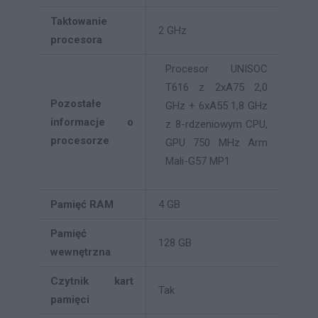
Taktowanie
2 GHz
procesora
Procesor UNISOC
T616 z 2xA75 2,0
Pozostałe
GHz + 6xA55 1,8 GHz
informacje o
z 8-rdzeniowym CPU,
procesorze
GPU 750 MHz Arm
Mali-G57 MP1
Pamięć RAM
4 GB
Pamięć
128 GB
wewnętrzna
Czytnik kart
Tak
pamięci