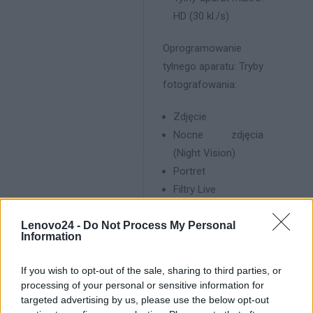
HD (30 kl./s)
Oprogramowanie
tylnego aparatu: Tryby
fotografowania:
Zdjęcie
Nocne zdjęcia
(Night Vision)
Portret
Filtry Live
Panorama
Lenovo24 -
Do Not Process My Personal
Tryb profesjonalny
Information
(z funkcją długiej
ekspozycji)
If you wish to opt-out of the sale, sharing to third parties, or
Zoom cyfrowy (do
processing of your personal or sensitive information for
4x)
targeted advertising by us, please use the below opt-out