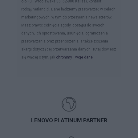
o.o. (ul. Wrocławska 35, 62-800 Kalisz), kontakt:
rodo@netland.pl. Dane będziemy przetwarzać w celach
marketingowych, w tym do przesyłania newsletterów.
Masz prawo: cofnięcia zgody, dostępu do swoich
danych, ich sprostowania, usunięcia, ograniczenia
przetwarzania oraz przenoszenia, a także złożenia
skargi dotyczącej przetwarzania danych. Tutaj dowiesz
się więcej o tym, jak
chronimy Twoje dane
.
LENOVO PLATINUM PARTNER