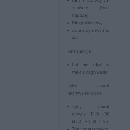
Film z podwójnym
zapisem (Dual
Capture)
Film poklatkowy
Zoom cyfrowy (do
4x)
Inne funkcje:
Robienie zdjęć w
trakcie nagrywania
Tylny aparat
nagrywanie wideo:
Tylny aparat
główny: FHD (30
kl./s) | HD (30 kl./s)
Tylny aparat makro: