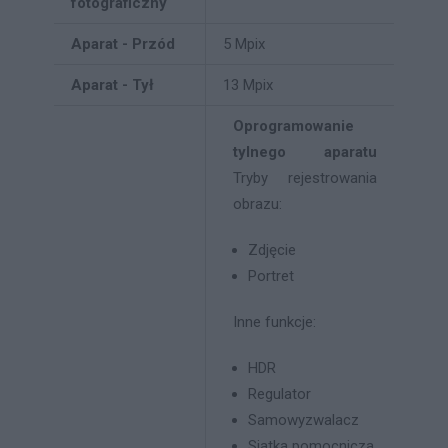
fotograficzny
Aparat - Przód
5 Mpix
Aparat - Tył
13 Mpix
Oprogramowanie
tylnego aparatu
Tryby rejestrowania
obrazu:
Zdjęcie
Portret
Inne funkcje:
HDR
Regulator
Samowyzwalacz
Siatka pomocnicza