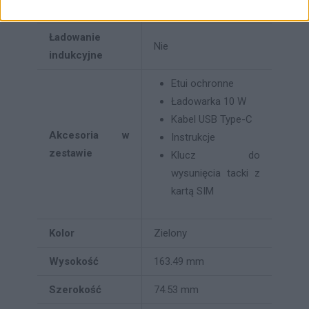
Złącza
1 x USB (Type C)
Ładowanie
Nie
indukcyjne
Etui ochronne
Ładowarka 10 W
Kabel USB Type-C
Akcesoria w
Instrukcje
zestawie
Klucz do
wysunięcia tacki z
kartą SIM
Kolor
Zielony
Wysokość
163.49 mm
Szerokość
74.53 mm