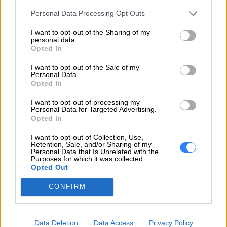
Personal Data Processing Opt Outs
HDR
Regulator
I want to opt-out of the Sharing of my
personal data.
Siatka pomocnicza
Opted In
Znak wodny
I want to opt-out of the Sale of my
Samowyzwalacz
Personal Data.
Opted In
Karta SIM
Nano
I want to opt-out of processing my
Personal Data for Targeted Advertising.
Opted In
Dual SIM
Tak
I want to opt-out of Collection, Use,
GPS
Tak
Retention, Sale, and/or Sharing of my
Personal Data that Is Unrelated with the
Purposes for which it was collected.
WiFi
Opted Out
Bluetooth
Komunikacja
CONFIRM
UMTS
bezprzewodowa
LTE
Data Deletion
Data Access
Privacy Policy