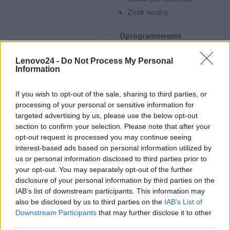
Znak wodny
Oprogramowanie
przedniego aparatu
Lenovo24 -
Do Not Process My Personal
Tryby rejestrowania
Szczegółowe
Information
obrazu:
dane aparatu
If you wish to opt-out of the sale, sharing to third parties, or
Zdjęcie
processing of your personal or sensitive information for
Portret
targeted advertising by us, please use the below opt-out
section to confirm your selection. Please note that after your
Sztuczna
opt-out request is processed you may continue seeing
interest-based ads based on personal information utilized by
inteligencja:
us or personal information disclosed to third parties prior to
your opt-out. You may separately opt-out of the further
Retuszowanie
disclosure of your personal information by third parties on the
twarzy
IAB’s list of downstream participants. This information may
Lustro
also be disclosed by us to third parties on the
IAB’s List of
Downstream Participants
that may further disclose it to other
third parties.
Inne funkcje: