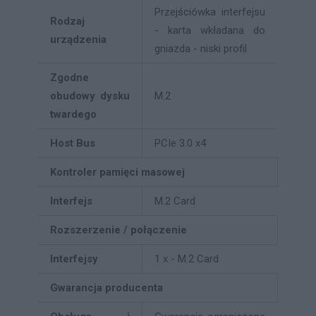
Przejściówka interfejsu
Rodzaj
- karta wkładana do
urządzenia
gniazda - niski profil
Zgodne
obudowy dysku
M.2
twardego
Host Bus
PCIe 3.0 x4
Kontroler pamięci masowej
Interfejs
M.2 Card
Rozszerzenie / połączenie
Interfejsy
1 x - M.2 Card
Gwarancja producenta