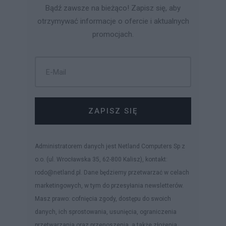
Bądź zawsze na bieżąco! Zapisz się, aby
otrzymywać informacje o ofercie i aktualnych
promocjach.
ZAPISZ SIĘ
Administratorem danych jest Netland Computers Sp z
o.o. (ul. Wrocławska 35, 62-800 Kalisz), kontakt:
rodo@netland.pl. Dane będziemy przetwarzać w celach
marketingowych, w tym do przesyłania newsletterów.
Masz prawo: cofnięcia zgody, dostępu do swoich
danych, ich sprostowania, usunięcia, ograniczenia
przetwarzania oraz przenoszenia, a także złożenia