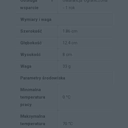
Obsługa i
Gwarancja ograniczona
wsparcie
- 1 rok
Wymiary i waga
Szerokość
1.86 cm
Głębokość
12.4 cm
Wysokość
8 cm
Waga
33 g
Parametry środowiska
Minimalna
temperatura
0 °C
pracy
Maksymalna
temperatura
70 °C