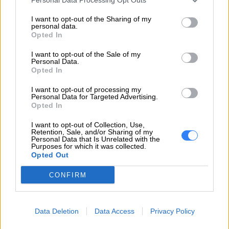
odpowiedzialny
02-460 Warszawa
I want to opt-out of the Sharing of my
info_pl@lenovo.com
personal data.
https://lenovo.com
Opted In
I want to opt-out of the Sale of my
Pomoc
Personal Data.
https://support.lenovo.com/pl/pl/
techniczna
Opted In
I want to opt-out of processing my
Personal Data for Targeted Advertising.
Opted In
I want to opt-out of Collection, Use,
Retention, Sale, and/or Sharing of my
ZAPYTAJ O PRODUKT
Personal Data that Is Unrelated with the
Purposes for which it was collected.
Opted Out
Zapytanie o "Bateria Lenovo FRU Kylin SP B
CONFIRM
L19M3PF2 11.52V 57Wh 3-cell 5B10W67327"
Data Deletion
Data Access
Privacy Policy
EMAIL