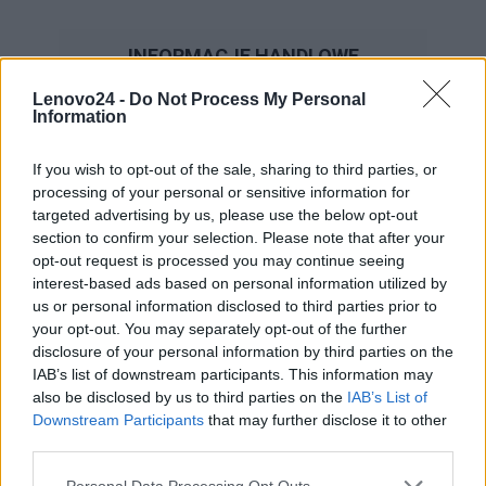
INFORMACJE HANDLOWE
Lenovo24 -
Do Not Process My Personal
Information
Kod
If you wish to opt-out of the sale, sharing to third parties, or
5B10W67327
producenta
processing of your personal or sensitive information for
targeted advertising by us, please use the below opt-out
Lenovo
section to confirm your selection. Please note that after your
18001 Development Drive
opt-out request is processed you may continue seeing
interest-based ads based on personal information utilized by
Dane
Morrisville, NC 27560 USA
us or personal information disclosed to third parties prior to
producenta
your opt-out. You may separately opt-out of the further
Telefon: +1 (855) 253-6686
disclosure of your personal information by third parties on the
https://lenovo.com
IAB’s list of downstream participants. This information may
also be disclosed by us to third parties on the
IAB’s List of
Lenovo Technology B.V. Sp. z
Downstream Participants
that may further disclose it to other
third parties.
o.o.
Podmiot
ul. Gottlieba Daimlera 1
Personal Data Processing Opt Outs