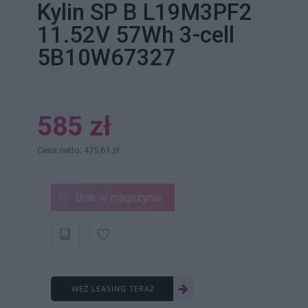
Kylin SP B L19M3PF2
11.52V 57Wh 3-cell
5B10W67327
585 zł
Cena netto: 475,61 zł
Brak w magazynie
WEŹ LEASING TERAZ